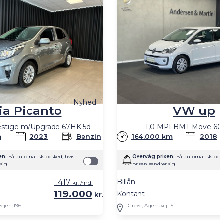
Nyhed
ia Picanto
VW up
estige m/Upgrade 67HK 5d
1,0 MPI BMT Move 6
m
2023
Benzin
164.000 km
2018
en.
Få automatisk besked, hvis
Overvåg prisen.
Få automatisk bes
sig.
prisen ændrer sig.
1.417
Billån
kr./md.
119.000
Kontant
kr.
vejen 196
Greve, Agenavej 15