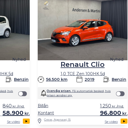
Nyhed
Nyhed
Renault Clio
0HK 5d
1,0 TCE Zen 100HK 5d
Benzin
56.500 km
2019
Benzin
ked, hvis
Overvåg prisen.
Få automatisk besked, hvis
prisen ændrer sig.
840
Billån
1.250
kr./md.
kr./md.
58.900
96.800
Kontant
kr.
kr.
Greve, Agenavej 15
Se video
Se video