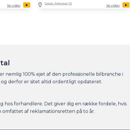
Greve, Agenavej 15
Se video
Se video
tal
 er nemlig 100% ejet af den professionelle bilbranche i
og derfor er sitet altid ordentligt opdateret.
alg hos forhandlere. Det giver dig en række fordele, hvis
n omfattet af
reklamationsretten
på to år.