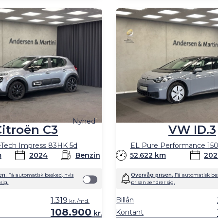
Nyhed
Citroën C3
VW ID.3
eTech Impress 83HK 5d
EL Pure Performance 150
m
2024
Benzin
52.622 km
202
en.
Få automatisk besked, hvis
Overvåg prisen.
Få automatisk bes
sig.
prisen ændrer sig.
1.319
Billån
kr./md.
108.900
Kontant
kr.