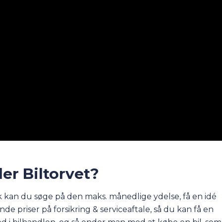
ler Biltorvet?
dk kan du søge på den maks. månedlige ydelse, få en idé
de priser på forsikring & serviceaftale, så du kan få en