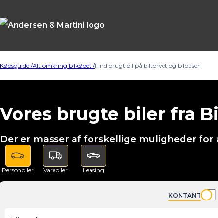
Købsguide /
Alt omkring bilkøbet /
Find brugt bil på biltorvet og bilbasen
Vores brugte biler fra B
Der er masser af forskellige muligheder for a
Personbiler
Varebiler
Leasing
KONTANT