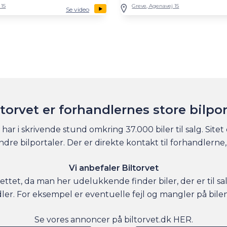
 15
Greve, Agenavej 15
Se video
ltorvet er forhandlernes store bilpor
har i skrivende stund omkring 37.000 biler til salg. Sitet
re bilportaler. Der er direkte kontakt til forhandlerne, 
Vi anbefaler Biltorvet
 nettet, da man her udelukkende finder biler, der er til s
dler. For eksempel er eventuelle fejl og mangler på bile
Se vores annoncer på biltorvet.dk
HER
.