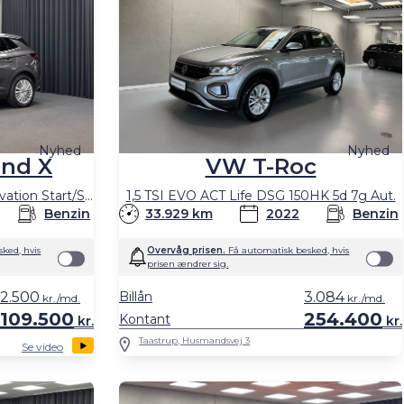
Nyhed
Nyhed
and X
VW T-Roc
1,2 Direct Injection Turbo Innovation Start/Stop 130HK 5d 6g Aut.
1,5 TSI EVO ACT Life DSG 150HK 5d 7g Aut.
Benzin
33.929 km
2022
Benzin
ked, hvis
Overvåg prisen.
Få automatisk besked, hvis
prisen ændrer sig.
2.500
Billån
3.084
kr./md.
kr./md.
109.500
254.400
Kontant
kr.
kr.
Taastrup, Husmandsvej 3
Se video