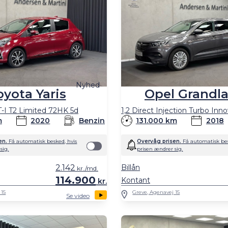
Nyhed
oyota Yaris
Opel Grandl
T-I T2 Limited 72HK 5d
m
2020
Benzin
131.000 km
2018
en.
Få automatisk besked, hvis
Overvåg prisen.
Få automatisk bes
sig.
prisen ændrer sig.
2.142
Billån
kr./md.
114.900
Kontant
kr.
 15
Greve, Agenavej 15
Se video