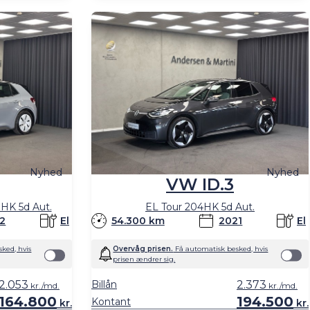
Nyhed
Nyhed
VW ID.3
HK 5d Aut.
EL Tour 204HK 5d Aut.
2
El
54.300 km
2021
El
ked, hvis
Overvåg prisen.
Få automatisk besked, hvis
prisen ændrer sig.
2.053
Billån
2.373
kr./md.
kr./md.
164.800
194.500
Kontant
kr.
kr.