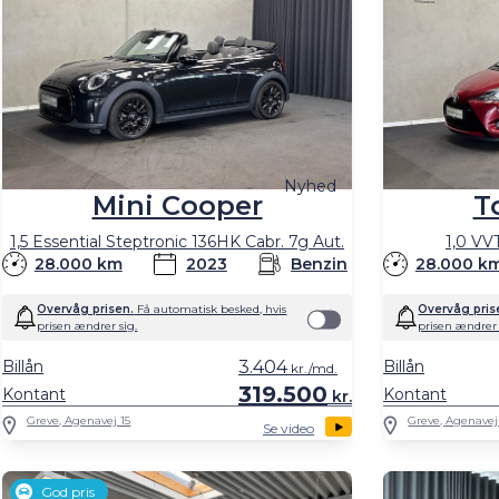
Nyhed
Mini Cooper
T
1,5 Essential Steptronic 136HK Cabr. 7g Aut.
1,0 VV
28.000 km
2023
Benzin
28.000 k
Overvåg prisen.
Få automatisk besked, hvis
Overvåg pris
prisen ændrer sig.
prisen ændrer 
Billån
3.404
Billån
kr./md.
319.500
Kontant
Kontant
kr.
Greve, Agenavej 15
Greve, Agenavej
Se video
God pris