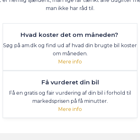
t er nemlig sjældent, man lige får tænkt alle udgifter m
man ikke har råd til.
Hvad koster det om måneden?
Søg på am.dk og find ud af hvad din brugte bil koster
om måneden.
Mere info
Få vurderet din bil
Få en gratis og fair vurdering af din bil i forhold til
markedsprisen på få minutter.
Mere info