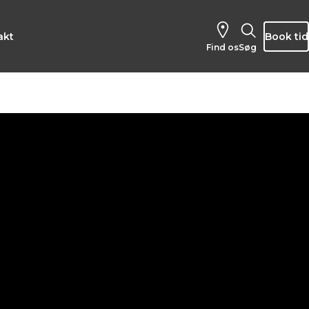
akt
Book tid
Find os
Søg