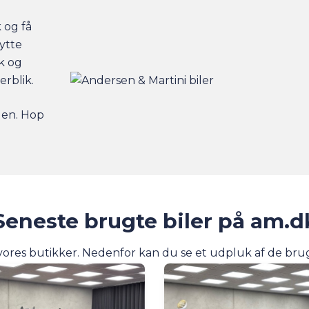
k
og få
ytte
dk og
erblik.
den. Hop
Seneste brugte biler på am.d
 vores butikker. Nedenfor kan du se et udpluk af de brugte