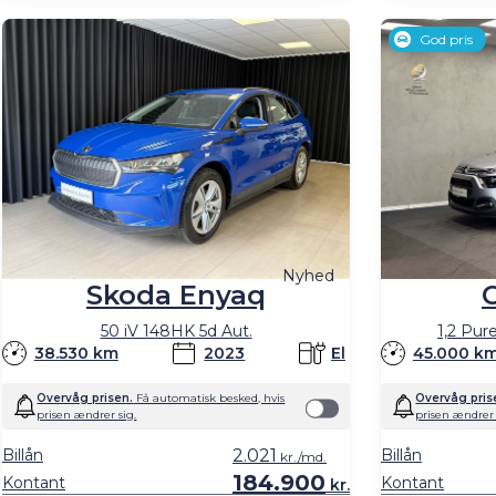
God pris
Nyhed
Skoda Enyaq
50 iV 148HK 5d Aut.
1,2 Pur
38.530 km
2023
El
45.000 k
Overvåg prisen.
Få automatisk besked, hvis
Overvåg pris
prisen ændrer sig.
prisen ændrer 
Billån
2.021
Billån
kr./md.
184.900
Kontant
Kontant
kr.