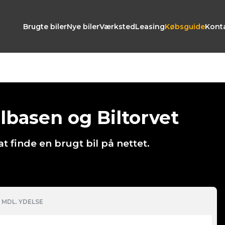
Brugte biler
Nye biler
Værksted
Leasing
Købsguide
Kont
ilbasen og Biltorvet
t finde en brugt bil på nettet.
MDL. YDELSE