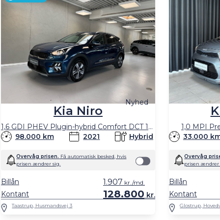
Nyhed
Kia Niro
K
1,6 GDI PHEV Plugin-hybrid Comfort DCT 141HK 5d 6g Aut.
1,0 MPI Pr
98.000 km
2021
Hybrid
33.000 k
Overvåg prisen.
Få automatisk besked, hvis
Overvåg pris
prisen ændrer sig.
prisen ændrer 
Billån
1.907
Billån
kr./md.
128.800
Kontant
Kontant
kr.
Taastrup, Husmandsvej 3
Glostrup, Hoved