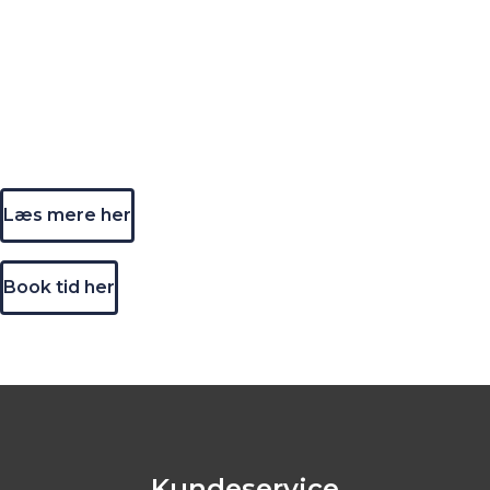
Tid til at få skiftet til vinterdæk? Vi
har altid lave priser
Når vejgrebet bliver dårligere, er det nødvendigt at
tilpasse sig forholdene. Derfor anbefaler vi 2 årlige
dækskift.
Læs mere her
Book tid her
Kundeservice