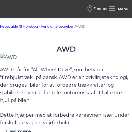
Find os
Menu
Købsguide /
Bil-ordbog - kend dine begreber /
AWD
AWD
AWD står for ”All-Wheel Drive”, som betyder
"firehjulstræk" på dansk. AWD er en drivlinjeteknologi,
der bruges i biler for at forbedre trækkraften og
stabiliteten ved at fordele motorens kraft til alle fire
hjul på bilen.
Dette hjælper med at forbedre køreevnen, især under
forskellige vej- og vejrforhold.
...Læs mere