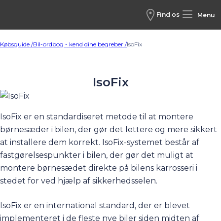
Find os
Menu
Købsguide /
Bil-ordbog - kend dine begreber /
IsoFix
IsoFix
IsoFix er en standardiseret metode til at montere
børnesæder i bilen, der gør det lettere og mere sikkert
at installere dem korrekt. IsoFix-systemet består af
fastgørelsespunkter i bilen, der gør det muligt at
montere børnesædet direkte på bilens karrosseri i
stedet for ved hjælp af sikkerhedsselen.
IsoFix er en international standard, der er blevet
implementeret i de fleste
nye biler
siden midten af ​​