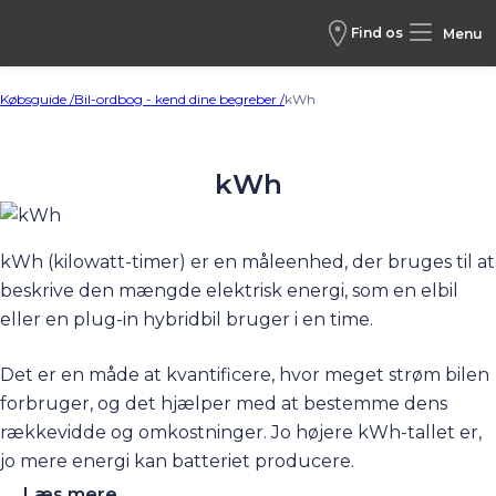
Find os
Menu
Købsguide /
Bil-ordbog - kend dine begreber /
kWh
kWh
kWh (kilowatt-timer) er en måleenhed, der bruges til at
beskrive den mængde elektrisk energi, som en
elbil
eller en
plug-in hybridbil
bruger i en time.
Det er en måde at kvantificere, hvor meget strøm bilen
forbruger, og det hjælper med at bestemme dens
rækkevidde og omkostninger. Jo højere kWh-tallet er,
jo mere energi kan batteriet producere.
...Læs mere