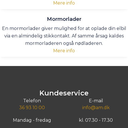
Mere info
Mormorlader
En mormorlader giver mulighed for at oplade din elbil
via en almindelig stikkontakt. Af samme årsag kaldes
mormorladeren også nødladeren.
Mere info
Kundeservice
Telefon
E-mail
36 93 10 00
info@am.dk
Mandag - fredag
kl. 07.30 - 17.30