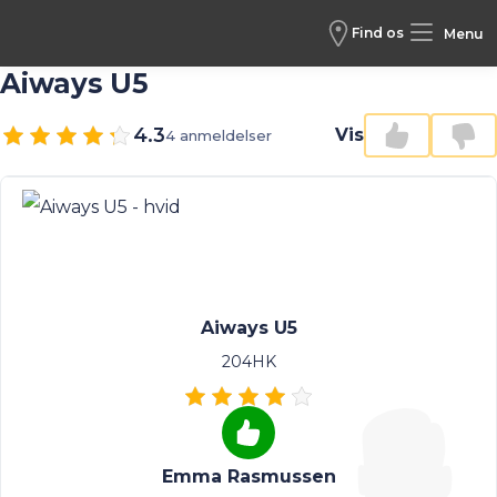
Find os
Menu
Aiways U5
4.3
Vis
4 anmeldelser
Aiways U5
204HK
Emma Rasmussen