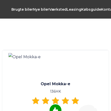
Brugte biler
Nye biler
Værksted
Leasing
Købsguide
Kont
Opel Mokka-e
136HK