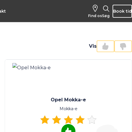
akt
Book tid
Find os
Søg
Vis
Opel Mokka-e
Mokka-e