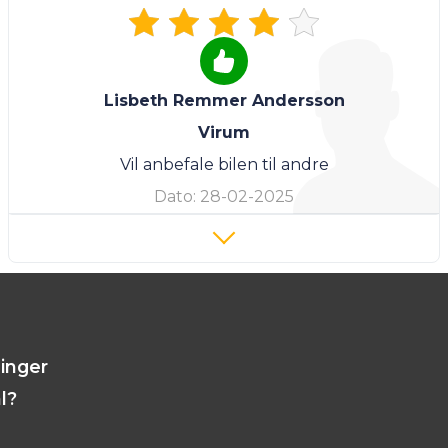
Lisbeth Remmer Andersson
Virum
Vil anbefale bilen til andre
Dato:
28-02-2025
linger
l?