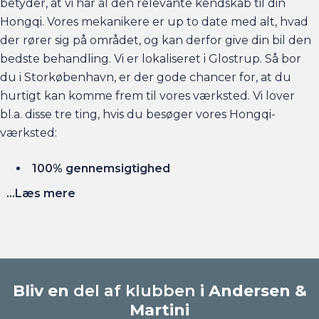
betyder, at vi har al den relevante kendskab til din
Hongqi. Vores mekanikere er up to date med alt, hvad
der rører sig på området, og kan derfor give din bil den
bedste behandling. Vi er lokaliseret i Glostrup. Så bor
du i Storkøbenhavn, er der gode chancer for, at du
hurtigt kan komme frem til vores værksted. Vi lover
bl.a. disse tre ting, hvis du besøger vores Hongqi-
værksted:
100% gennemsigtighed
Vi laver intet uden din godkendelse
...Læs mere
Rabatter og fordele til loyale kunder
Bliv en
del af klubben
i Andersen &
Martini