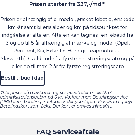
Prisen starter fra 337,-/md.*
Hvorfor en service- og reparationsaftale?
Denne serviceaftale er til bilejeren, der godt kan lide at
Prisen er afhængig af bilmodel, ønsket løbetid, ønskede
have sikkerhed og et fast bilbudget. En service- og
km /år samt bilens alder og km på tidspunktet for
reparationsaftale kan betragtes som en forsikring, der
indgåelse af aftalen. Aftalen kan tegnes i en løbetid fra
samtidig sikrer dig, at omkostninger til service og andet
3 og op til 8 år afhængig af mærke og model (Opel,
vedligeholdelse jf. fabrikkens forskrifter er betalt. Så er
Peugeot, Kia, Exlantix, Hongqi, Leapmotor og
du sikker på at garantien er gældende, hvis du skulle få
Skyworth). Gældende fra første registreringsdato og på
brug for den.
biler op til max. 2 år fra første registreringsdato
Bestil tilbud i dag
*Alle priser på dækhotel- og serviceaftaler er ekskl. et
administrationsgebyr på 6 kr. Vælger man Betalingsservice
(PBS) som betalingsmetode er der yderligere 14 kr./md i gebyr.
Betalingskort som f.eks. Dankort er omkostningsfrit.
FAQ Serviceaftale