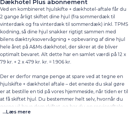
Dækhotel Plus abonnement
Ved en kombineret hjulskifte + dækhotel-aftale får du
2 gange årligt skiftet dine hjul (fra sommerdæk til
vinterdæk og fra vinterdæk til sommerdæk) inkl. TPMS
kodning, så dine hjul snakker rigtigt sammen med
bilens dæktryksovervågning + opbevaring af dine hjul
hele året på A&Ms dækhotel, der sikrer at de bliver
optimalt bevaret. Alt dette har en samlet værdi på 12 x
79 kr. + 2 x 479 kr. kr. = 1.906 kr.
Der er derfor mange penge at spare ved at tegne en
hjulskifte + dækhotel aftale – det eneste du skal gøre
er at bestille en tid på vores hjemmeside, når tiden er til
at få skiftet hjul. Du bestemmer helt selv, hvornår du
gerne vil have dem skiftet, og har du en serviceaftale
...Læs mere
(guld, sølv eller bronze), så får du yderligere rabat på
den i forvejen lukrative pris. Pakken kan også købes
uden en serviceaftale til 120 kr./md. Har du behov for