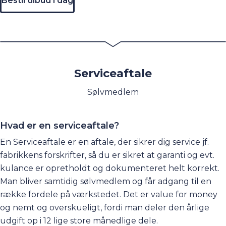
Bestil tilbud i dag
bekvemmeligheden ved at dele vedligeholdelsen op i
månedlige betalinger.
Serviceaftale
Sølvmedlem
Hvad er en serviceaftale?
En Serviceaftale er en aftale, der sikrer dig service jf.
fabrikkens forskrifter, så du er sikret at garanti og evt.
kulance er opretholdt og dokumenteret helt korrekt.
Man bliver samtidig sølvmedlem og får adgang til en
række fordele
på værkstedet. Det er value for money
og nemt og overskueligt, fordi man deler den årlige
udgift op i 12 lige store månedlige dele.