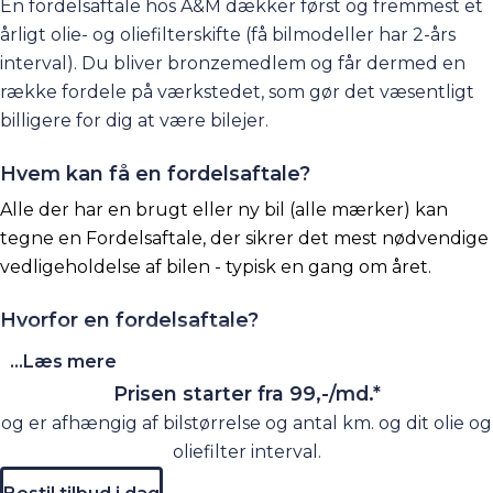
En fordelsaftale hos A&M dækker først og fremmest et
årligt olie- og oliefilterskifte (få bilmodeller har 2-års
interval). Du bliver bronzemedlem og får dermed en
række fordele
på værkstedet, som gør det væsentligt
billigere for dig at være bilejer.
Hvem kan få en fordelsaftale?
Alle der har en brugt eller ny bil (alle mærker) kan
tegne en Fordelsaftale, der sikrer det mest nødvendige
vedligeholdelse af bilen - typisk en gang om året.
Hvorfor en fordelsaftale?
Fordi du sparer en masse penge og slipper for meget
...Læs mere
besvær. Denne aftale er ideel til bilejere med bil uden
Prisen starter fra 99,-/md.*
for garantien, eller som tidligere har haft en service- og
og er afhængig af bilstørrelse og antal km. og dit olie og
reparationsaftale eller serviceaftale og godt vil bevare
oliefilter interval.
mange af de ekstra fordele hos A&M og