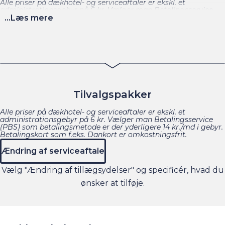
Alle priser på dækhotel- og serviceaftaler er ekskl. et
administrationsgebyr på 6 kr. Vælger man Betalingsservice
(PBS) som betalingsmetode er der yderligere 14 kr./md i gebyr.
...Læs mere
Betalingskort som f.eks. Dankort er omkostningsfrit.
* Rabat gælder ikke tilbehør og ekstraudstyr eller montering af
dette. F.eks. træk, cykelholder eller tagboks.
** Prioritetsbooking betyder, at du er sikret en tid inden for 2
uger på et vilkårligt A&M værksted ved serviceeftersyn og
akutte reparationer. VIP Prioritetsbooking betyder, at du er
Tilvalgspakker
sikret en tid på værksted inden for 1 uge på et vilkårligt A&M
værksted ved serviceeftersyn og akutte reparationer, såfremt
det kan lade sig gøre med bestilling af reservedele m.m.
Alle priser på dækhotel- og serviceaftaler er ekskl. et
administrationsgebyr på 6 kr. Vælger man Betalingsservice
(PBS) som betalingsmetode er der yderligere 14 kr./md i gebyr.
Betalingskort som f.eks. Dankort er omkostningsfrit.
Ændring af serviceaftale
Vælg "Ændring af tillægsydelser" og specificér, hvad du
ønsker at tilføje.