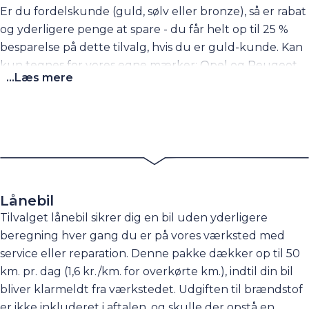
Er du fordelskunde (guld, sølv eller bronze), så er rabat
og yderligere penge at spare - du får helt op til 25 %
besparelse på dette tilvalg, hvis du er guld-kunde. Kan
kun tegnes for vores egne mærker: Opel og Peugeot.
...Læs mere
Lånebil
Tilvalget lånebil sikrer dig en bil uden yderligere
beregning hver gang du er på vores værksted med
service eller reparation. Denne pakke dækker op til 50
km. pr. dag (1,6 kr./km. for overkørte km.), indtil din bil
bliver klarmeldt fra værkstedet. Udgiften til brændstof
er ikke inkluderet i aftalen, og skulle der opstå en