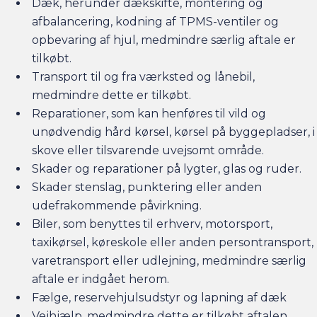
Dæk, herunder dækskifte, montering og
afbalancering, kodning af TPMS-ventiler og
opbevaring af hjul, medmindre særlig aftale er
tilkøbt.
Transport til og fra værksted og lånebil,
medmindre dette er tilkøbt.
Reparationer, som kan henføres til vild og
unødvendig hård kørsel, kørsel på byggepladser, i
skove eller tilsvarende uvejsomt område.
Skader og reparationer på lygter, glas og ruder.
Skader stenslag, punktering eller anden
udefrakommende påvirkning.
Biler, som benyttes til erhverv, motorsport,
taxikørsel, køreskole eller anden persontransport,
varetransport eller udlejning, medmindre særlig
aftale er indgået herom.
Fælge, reservehjulsudstyr og lapning af dæk
Vejhjælp, medmindre dette er tilkøbt aftalen