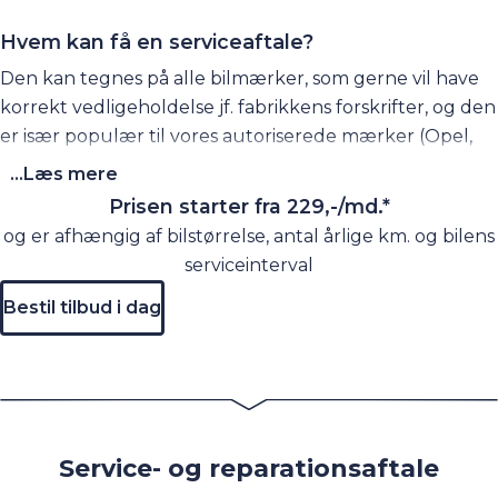
Hvem kan få en serviceaftale?
Den kan tegnes på alle bilmærker, som gerne vil have
korrekt vedligeholdelse jf. fabrikkens forskrifter, og den
er især populær til vores autoriserede mærker (Opel,
Peugeot og Leapmotor), da mange efter en guldaftale
...Læs mere
fortsætter videre i denne type aftale.
Prisen starter fra 229,-/md.*
og er afhængig af bilstørrelse, antal årlige km. og bilens
Hvorfor en serviceaftale?
serviceinterval
En serviceaftale (sølv) er for de bilejere, der gerne vil
Bestil tilbud i dag
have vedligeholdt deres bil efter fabrikkens forskrifter,
således at man er sikret garanti og evt. kulance m.m. er
overholdt helt efter bogen. Med denne serviceaftale
ønsker man selv at bære risikoen for, at der er nogle
ting, der skal laves på værkstedet, og betaler dermed
kun til det, man skal bruge for at overholde fabrikkens
Service- og reparationsaftale
forskrifter.