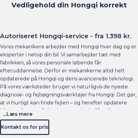
Vedligehold din Hongqi korrekt
Autoriseret Hongqi-service - fra 1.398 kr.
Vores mekanikere arbejder med Hongqi hver dag og er
eksperter i netop din bil. Vi samarbejder tæt med
fabrikken, så vores personale løbende får
efteruddannelse. Derfor er mekanikerne altid helt
opdaterede på Hongqi og dens avancerede teknologi.
På vores værksteder bruger vi naturligvis de nyeste
diagnose- og fejlsøgningsværktøjer fra Hongqi. Det gør,
at vi hurtigt kan finde fejlen – og herefter opdatere
bilens software, så den kører optimalt. Få udført
...Læs mere
autoriseret service på din Hongqi fra 1.398 kr. Kontakt os
for præcis pris på service af netop din bil.
Kontakt os for pris