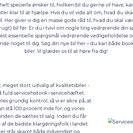
elt specielle ønsker til, hvilken bil du gerne vil have, ka
nter klar til at hjælpe. Hvis du vil vide alt om, hvad du 
il
. Her giver vi dig en masse gode råd til, hvad du skal 
rugt) bil før. Er du i tvivl om nogle ting vedrørende din 
mest essentielle spørgsmål vedrørende vedligeholdelse o
n finde noget til dig. Søg din nye bil her – du kan både bo
biler. Vi glæder os til at høre fra dig!
 meget stort udvalg af kvalitetsbiler -
uld servicehistorik i servicehæftet.
s grundig kontrol, så vi er sikre på, at
 kan stå 100 procent inde for, og vores
inden de sættes til salg. Inden du får
e af de bedste klargøringsfolk i landet.
der står skarpt både indvendigt og