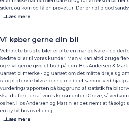
eller måske har familien bare brug for en ekstra bil her 
siden, og kom og få en prøvetur. Der er rigtig god sands
...Læs mere
Vi køber gerne din bil
Velholdte brugte biler er ofte en mangelvare – og derfor g
bedste biler til vores kunder. Men vi kan altid bruge flere
og vi vil gerne give et bud på den. Hos Andersen & Marti
uanset bilmærke - og uanset om det måtte dreje sig om 
uforpligtende
bilvurdering
med det samme ved hjælp af
vurderingsrapporten på baggrund af statistik fra biltor
skal du forbi en af vores konsulenter i Greve, så ved
os her
. Hos Andersen og Martini er det nemt at få solgt s
en ny bil hos os eller ej.
...Læs mere