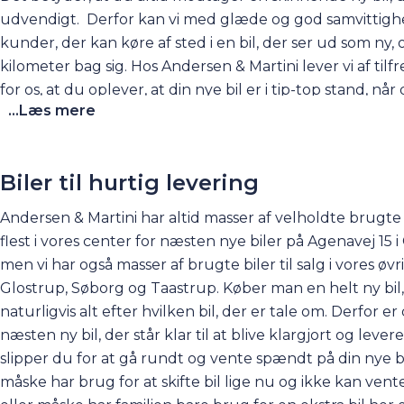
udvendigt. Derfor kan vi med glæde og god samvittighed
kunder, der kan køre af sted i en bil, der ser ud som ny
kilometer bag sig. Hos Andersen & Martini lever vi af tilf
for os, at du oplever, at din nye bil er i tip-top stand, nå
...Læs mere
afdelinger.
Biler til hurtig levering
Andersen & Martini har altid masser af velholdte brugte bi
flest i vores center for næsten nye biler på Agenavej 15 
men vi har også masser af brugte biler til salg i vores øv
Glostrup, Søborg og Taastrup. Køber man en helt ny bil,
naturligvis alt efter hvilken bil, der er tale om. Derfor 
næsten ny bil, der står klar til at blive klargjort og leve
slipper du for at gå rundt og vente spændt på din nye bil
måske har brug for at skifte bil lige nu og ikke kan vente 