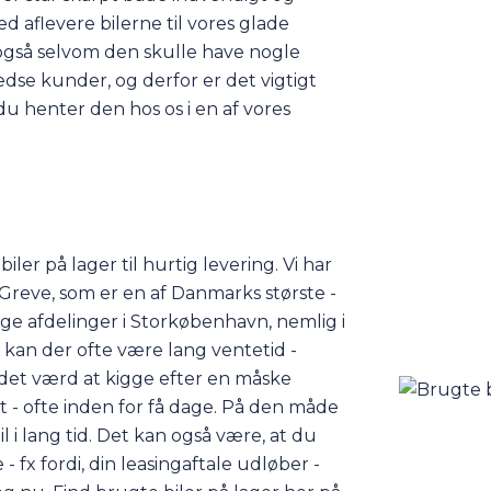
 aflevere bilerne til vores glade
, også selvom den skulle have nogle
redse kunder, og derfor er det vigtigt
r du henter den hos os i en af vores
ler på lager til hurtig levering. Vi har
i Greve, som er en af Danmarks største -
rige
afdelinger
i Storkøbenhavn, nemlig i
 kan der ofte være lang ventetid -
er det værd at kigge efter en måske
ret - ofte inden for få dage. På den måde
 i lang tid. Det kan også være, at du
- fx fordi, din leasingaftale udløber -