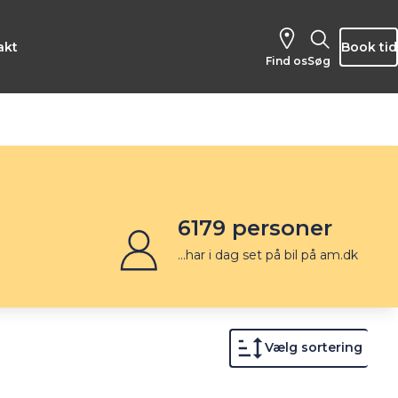
akt
Book tid
Find os
Søg
6179
personer
...har i dag set på bil på am.dk
Vælg sortering