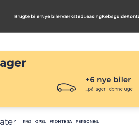
Brugte biler
Nye biler
Værksted
Leasing
Købsguide
Kont
lager
+
6
nye biler
...på lager i denne uge
ater
RYD
OPEL
FRONTERA
PERSONBIL