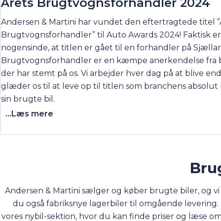
Årets Brugtvognsforhandler 2024
Andersen & Martini har vundet den eftertragtede titel ”
Brugtvognsforhandler” til Auto Awards 2024! Faktisk er
nogensinde, at titlen er gået til en forhandler på Sjælla
Brugtvognsforhandler er en kæmpe anerkendelse fra b
der har stemt på os. Vi arbejder hver dag på at blive en
glæder os til at leve op til titlen som branchens absolu
sin brugte bil.
...Læs mere
Brug
Andersen & Martini sælger og køber brugte biler, og v
du også fabriksnye lagerbiler til omgående levering. Ø
vores
nybil-sektion
, hvor du kan finde priser og læse om