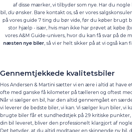
af disse mærker, vi tilbyder som nye. Har du nogle h
bil,
du
ønsker. Bare
kontakt os
, så er vores salgskonsule
på vores guide
7 ting du bør vide, før du køber brugt b
stor hjælp - især, hvis man ikke har prøvet at købe (b
vores
A&M Guide-univers
, hvor du kan få svar på de 
næsten nye biler
, så vi er helt sikker på at vi også ka
Gennemtjekkede kvalitetsbiler
Hos Andersen & Martini sætter vi en ære i altid at have et
ofte med ganske få kilometer på tælleren og oftest med f
Når vi sælger en bil, har den altid gennemgået en særdele
vi leverer de bedste biler, vi kan. Vi sælger kun biler, vi
brugte biler får et sundhedstjek på 29 kritiske punkter, 
din bil leveret, bliver den professionelt klargjort af nogl
Det betyder, at du altid modtager en skinnende ny bil, 