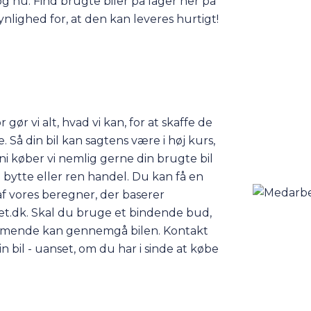
og nu. Find brugte biler på lager her på
ynlighed for, at den kan leveres hurtigt!
ør vi alt, hvad vi kan, for at skaffe de
. Så din bil kan sagtens være i høj kurs,
ni køber vi nemlig gerne din brugte bil
bytte eller ren handel. Du kan få en
 vores beregner, der baserer
vet.dk. Skal du bruge et bindende bud,
kommende kan gennemgå bilen.
Kontakt
in bil - uanset, om du har i sinde at købe