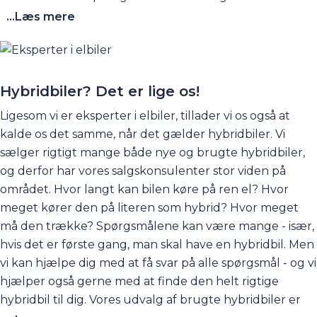
af dem på Agenavej 15 i Greve. Så kom forbi og få en
...Læs mere
prøvetur i sin drømme-elbil. Hos os kan du være sikker
på, at du får den bedste rådgivning om de elektriske
biler. Du kan eventuelt begynde med at gå ind på
vores hjemmeside og læse vores store elbil-guide, hvor
Hybridbiler? Det er lige os!
du kan få rigtigt meget at vide om elbiler - inkl. ofte
Ligesom vi er eksperter i elbiler, tillader vi os også at
stillede spørgsmål. Du kan finde siden ved at klikke
her
.
kalde os det samme, når det gælder
hybridbiler
. Vi
sælger rigtigt mange både nye og brugte hybridbiler,
og derfor har vores salgskonsulenter stor viden på
området. Hvor langt kan bilen køre på ren el? Hvor
meget kører den på literen som hybrid? Hvor meget
må den trække? Spørgsmålene kan være mange - især,
hvis det er første gang, man skal have en hybridbil. Men
vi kan hjælpe dig med at få svar på alle spørgsmål - og vi
hjælper også gerne med at finde den helt rigtige
hybridbil til dig. Vores udvalg af
brugte hybridbiler
er