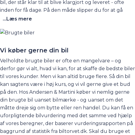
bil, der står klar til at blive klargjort og leveret - ofte
inden for få dage. På den måde slipper du for at gå
rundt og vente spændt på din nye bil i lang tid. Det kan
...Læs mere
også være, at du måske har brug for at skifte bil lige nu
og ikke kan vente - fx fordi, din leasingaftale udløber -
eller måske har familien bare brug for en ekstra bil her
og nu. Find brugte biler på lager her på siden, og kom
Vi køber gerne din bil
og få en prøvetur. Der er rigtig god sandsynlighed for,
Velholdte brugte biler er ofte en mangelvare – og
at den kan leveres hurtigt!
derfor gør vi alt, hvad vi kan, for at skaffe de bedste biler
til vores kunder. Men vi kan altid bruge flere. Så din bil
kan sagtens være i høj kurs, og vi vil gerne give et bud
på den. Hos Andersen & Martini køber vi nemlig gerne
din brugte bil uanset bilmærke - og uanset om det
måtte dreje sig om bytte eller ren handel. Du kan få en
uforpligtende
bilvurdering
med det samme ved hjælp
af vores beregner, der baserer vurderingsrapporten på
baggrund af statistik fra biltorvet.dk. Skal du bruge et