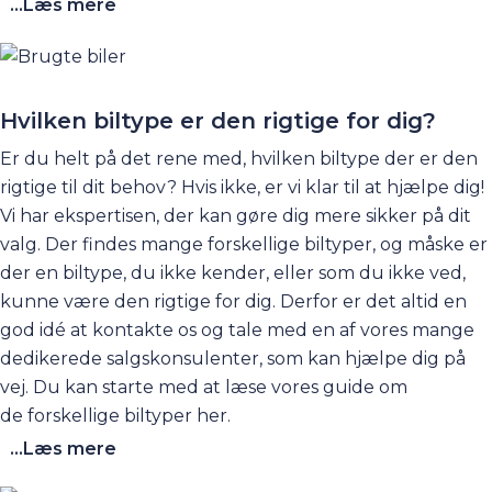
særdeles stort, og derfor går du ikke forgæves, hvis du
...Læs mere
besøger os for at finde en velholdt brugt hybridbil. Vi
sælger også nye hybrider af mærkerne Opel, Kia og
Peugeot, som vi er autoriseret forhandler af. Se
mere
her
. Vi har også en stor guide om hybridbiler, du
Hvilken biltype er den rigtige for dig?
kan tage et kig på til at begynde med. Den finder
Er du helt på det rene med, hvilken
biltype
der er den
du
her
.
rigtige til dit behov? Hvis ikke, er vi klar til at hjælpe dig!
Vi har ekspertisen, der kan gøre dig mere sikker på dit
valg. Der findes mange forskellige biltyper, og måske er
der en biltype, du ikke kender, eller som du ikke ved,
kunne være den rigtige for dig. Derfor er det altid en
god idé at
kontakte os
og tale med en af vores mange
dedikerede salgskonsulenter, som kan hjælpe dig på
vej. Du kan starte med at læse vores guide om
de
forskellige biltyper
her
.
...Læs mere