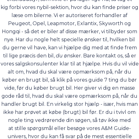
kig forbi vores
nybil-sektion
, hvor du kan finde priser og
læse om bilerne. Vi er autoriseret forhandler af
Peugeot, Opel, Leapmotor, Exlantix, Skyworth og
Hongqi - så det er biler af disse mærker, vi tilbyder som
nye. Har du nogle helt specielle ønsker til, hvilken bil
du gerne vil have, kan vi hjælpe dig med at finde frem
til lige præcis den bil,
du
ønsker. Bare
kontakt os
, så er
vores salgskonsulenter klar til at hjælpe. Hvis du vil vide
alt om, hvad du skal være opmærksom på, når du
køber en brugt bil, så klik på vores guide
7 ting du bør
vide, før du køber brugt bil
. Her giver vi dig en masse
gode råd til, hvad du skal være opmærksom på, når du
handler brugt bil. En virkelig stor hjælp - især, hvis man
ikke har prøvet at købe (brugt) bil før. Er du i tvivl om
nogle ting vedrørende din søgen, så tøv ikke med
at
stille spørgsmål
eller besøge vores
A&M Guide-
univers
, hvor du kan få svar på de mest essentielle