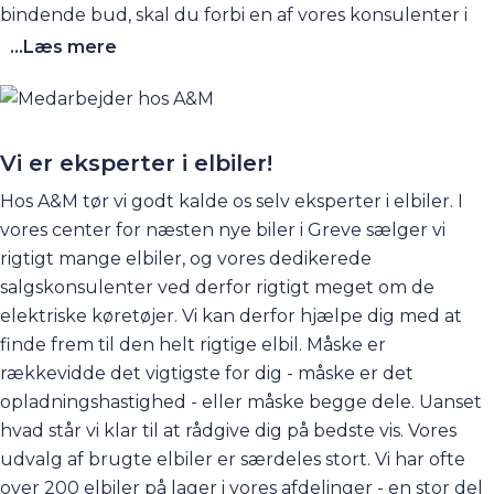
bindende bud, skal du forbi en af vores konsulenter i
Greve, så vedkommende kan gennemgå bilen.
Kontakt
...Læs mere
os her
. Hos Andersen og Martini er det nemt at få solgt
sin bil - uanset, om du har i sinde at købe en ny bil hos os
eller ej.
Vi er eksperter i elbiler!
Hos A&M tør vi godt kalde os selv eksperter i elbiler. I
vores center for næsten nye biler i Greve sælger vi
rigtigt mange elbiler, og vores dedikerede
salgskonsulenter ved derfor rigtigt meget om de
elektriske køretøjer. Vi kan derfor hjælpe dig med at
finde frem til den helt rigtige elbil. Måske er
rækkevidde det vigtigste for dig - måske er det
opladningshastighed - eller måske begge dele. Uanset
hvad står vi klar til at rådgive dig på bedste vis. Vores
udvalg af brugte elbiler er særdeles stort. Vi har ofte
over 200 elbiler på lager i vores afdelinger - en stor del