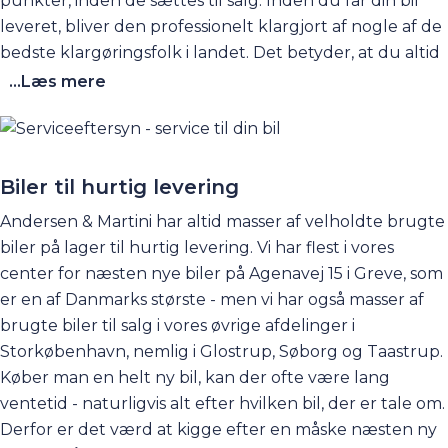
punkter, inden de sættes til salg. Inden du får din bil
leveret, bliver den professionelt klargjort af nogle af de
bedste klargøringsfolk i landet. Det betyder, at du altid
modtager en skinnende ny bil, der står skarpt både
...Læs mere
indvendigt og udvendigt. Derfor kan vi med glæde og
god samvittighed aflevere bilerne til vores glade
kunder, der kan køre af sted i en bil, der ser ud som ny,
også selvom den skulle have nogle kilometer bag sig.
Biler til hurtig levering
Hos Andersen & Martini lever vi af tilfredse kunder, og
Andersen & Martini har altid masser af velholdte brugte
derfor er det vigtigt for os, at du oplever, at din nye bil
biler på lager til hurtig levering. Vi har flest i vores
er i tip-top stand, når du henter den hos os i en af vores
center for næsten nye biler på Agenavej 15 i Greve, som
afdelinger.
er en af Danmarks største - men vi har også masser af
brugte biler til salg i vores øvrige
afdelinger
i
Storkøbenhavn, nemlig i Glostrup, Søborg og Taastrup.
Køber man en helt ny bil, kan der ofte være lang
ventetid - naturligvis alt efter hvilken bil, der er tale om.
Derfor er det værd at kigge efter en måske næsten ny