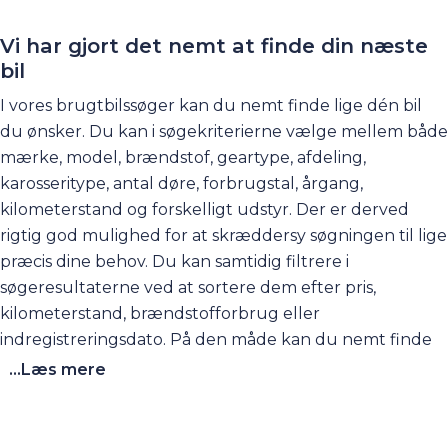
hvilken låntype der er den rigtige for dig og meget,
meget mere.
Vi har gjort det nemt at finde din næste
bil
I vores brugtbilssøger kan du nemt finde lige dén bil
du ønsker. Du kan i søgekriterierne vælge mellem både
mærke, model, brændstof, geartype, afdeling,
karosseritype, antal døre, forbrugstal, årgang,
kilometerstand og forskelligt udstyr. Der er derved
rigtig god mulighed for at skræddersy søgningen til lige
præcis dine behov. Du kan samtidig filtrere i
søgeresultaterne ved at sortere dem efter pris,
kilometerstand, brændstofforbrug eller
indregistreringsdato. På den måde kan du nemt finde
fx vores billigste brugte biler eller de biler der har
...Læs mere
færrest kilometer på tælleren.