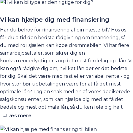
Vi kan hjælpe dig med finansiering
Har du behov for finansiering af din næste bil? Hos os
får du altid den bedste rådgivning om finansiering, så
du med ro i sjælen kan købe drømmebilen. Vi har flere
samarbejdsaftaler, som sikrer dig en
konkurrencedygtig pris og det mest fordelagtige lån
.
Vi
kan også rådgive dig om, hvilket lån der er det bedste
for dig. Skal det være med fast eller variabel rente - og
hvor stor bør udbetalingen være for at få det mest
optimale lån? Tag en snak med en af vores dedikerede
salgskonsulenter, som kan hjælpe dig med at få det
bedste og mest optimale lån, så du kan føle dig helt
tryg ved din biløkonomi. Du kan starte med at tage et
...Læs mere
kig på vores informative og
omfattende
finansieringsguide
. Her kan du læse alt om,