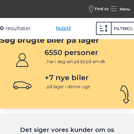
Find os
Menu
Biler /
Brugte biler
0
resultater
Nulstil
FILTER
2
Søg brugte biler på lager
6550
personer
...har i dag set på bil på am.dk
+
7
nye biler
...på lager i denne uge
Det siger vores kunder om os