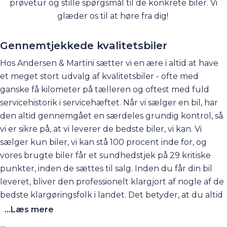
prøvetur og stille spørgsmål til de konkrete biler. Vi
glæder os til at høre fra dig!
Gennemtjekkede kvalitetsbiler
Hos Andersen & Martini sætter vi en ære i altid at have
et meget stort udvalg af kvalitetsbiler - ofte med
ganske få kilometer på tælleren og oftest med fuld
servicehistorik i servicehæftet. Når vi sælger en bil, har
den altid gennemgået en særdeles grundig kontrol, så
vi er sikre på, at vi leverer de bedste biler, vi kan. Vi
sælger kun biler, vi kan stå 100 procent inde for, og
vores brugte biler får et sundhedstjek på 29 kritiske
punkter, inden de sættes til salg. Inden du får din bil
leveret, bliver den professionelt klargjort af nogle af de
bedste klargøringsfolk i landet. Det betyder, at du altid
modtager en skinnende ny bil, der står skarpt både
...Læs mere
indvendigt og udvendigt. Derfor kan vi med glæde og