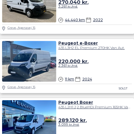
270.040
kr.
3.261
kr./md.
44.440 km
2022
Greve, Agenavej 15
Peugeot e-Boxer
435 L3H2 EL Premium 270HK Van Aut.
220.000
kr.
2.361
kr./md.
11 km
2024
Greve, Agenavej 15
SOLGT
Peugeot Boxer
435 L2H1 2,2 BlueHDi Premium 165HK Van 6g
289.120
kr.
3.099
kr./md.