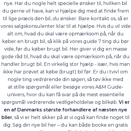
nye. Har du nogle helt specielle ønsker til, hvilken bil
du gerne vil have, kan vi hjælpe dig med at finde frem
til lige præcis den bil,
du
ønsker. Bare
kontakt os
, så er
vores salgskonsulenter klar til at hjælpe. Hvis du vil vide
alt om, hvad du skal være opmærksom på, når du
køber en brugt bil, så klik på vores guide
7 ting du bør
vide, før du køber brugt bil
. Her giver vi dig en masse
gode råd til, hvad du skal være opmærksom på, når du
handler brugt bil. En virkelig stor hjælp - især, hvis man
ikke har prøvet at købe (brugt) bil før. Er du i tvivl om
nogle ting vedrørende din søgen, så tøv ikke med
at
stille spørgsmål
eller besøge vores
A&M Guide-
univers
, hvor du kan få svar på de mest essentielle
spørgsmål vedrørende vedligeholdelse og bilkøb.
Vi er
en af Danmarks største forhandlere af næsten nye
biler
, så vi er helt sikker på at vi også kan finde noget til
dig. Søg din nye bil her – du kan både booke en gratis