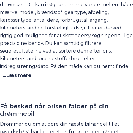
du ønsker. Du kan i søgekriterierne vælge mellem både
mærke, model, brændstof, geartype, afdeling,
karosseritype, antal døre, forbrugstal, årgang,
kilometerstand og forskelligt udstyr. Der er derved
rigtig god mulighed for at skræddersy søgningen til lige
præcis dine behov. Du kan samtidig filtrere i
søgeresultaterne ved at sortere dem efter pris,
kilometerstand, brændstofforbrug eller
indregistreringsdato. På den måde kan du nemt finde
fx vores billigste brugte biler eller de biler der har
...Læs mere
færrest kilometer på tælleren.
Få besked når prisen falder på din
drømmebil
Drømmer du om at gøre din næste bilhandel til et
røverkøb? Vi har lanceret en funktion, der gør det