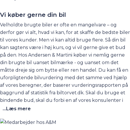
eller måske har familien bare brug for en ekstra bil her
og nu. Find brugte biler på lager her på siden, og kom
Vi køber gerne din bil
og få en prøvetur. Der er rigtig god sandsynlighed for,
Velholdte brugte biler er ofte en mangelvare – og
at den kan leveres hurtigt!
derfor gør vi alt, hvad vi kan, for at skaffe de bedste biler
til vores kunder. Men vi kan altid bruge flere. Så din bil
kan sagtens være i høj kurs, og vi vil gerne give et bud
på den. Hos Andersen & Martini køber vi nemlig gerne
din brugte bil uanset bilmærke - og uanset om det
måtte dreje sig om bytte eller ren handel. Du kan få en
uforpligtende
bilvurdering
med det samme ved hjælp
af vores beregner, der baserer vurderingsrapporten på
baggrund af statistik fra biltorvet.dk. Skal du bruge et
bindende bud, skal du forbi en af vores konsulenter i
Greve, så vedkommende kan gennemgå bilen.
Kontakt
...Læs mere
os her
. Hos Andersen og Martini er det nemt at få solgt
sin bil - uanset, om du har i sinde at købe en ny bil hos os