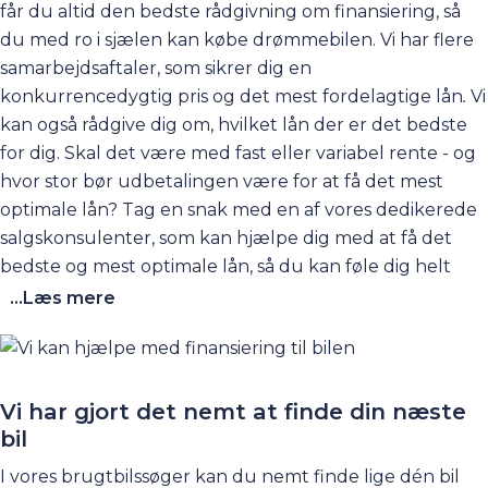
får du altid den bedste rådgivning om finansiering, så
du med ro i sjælen kan købe drømmebilen. Vi har flere
samarbejdsaftaler, som sikrer dig en
konkurrencedygtig pris og det mest fordelagtige lån
.
Vi
kan også rådgive dig om, hvilket lån der er det bedste
for dig. Skal det være med fast eller variabel rente - og
hvor stor bør udbetalingen være for at få det mest
optimale lån? Tag en snak med en af vores dedikerede
salgskonsulenter, som kan hjælpe dig med at få det
bedste og mest optimale lån, så du kan føle dig helt
tryg ved din biløkonomi. Du kan starte med at tage et
...Læs mere
kig på vores informative og
omfattende
finansieringsguide
. Her kan du læse alt om,
hvilken låntype der er den rigtige for dig og meget,
meget mere.
Vi har gjort det nemt at finde din næste
bil
I vores brugtbilssøger kan du nemt finde lige dén bil