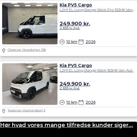
Kia PV5 Cargo
L2H1 EL Long Range Work Pro 163HK Van Aut.
249.900
kr.
2.655
kr./md.
10 km
2026
Glostrup, Hovedvejen 196
Kia PV5 Cargo
L2H1 EL Long Range Work 163HK Van Aut.
249.900
kr.
2.655
kr./md.
10 km
2026
Taastrup, Husmandsvej 3
Hør hvad vores mange tilfredse kunder siger...