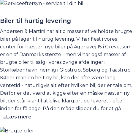
god samvittighed aflevere bilerne til vores glade
kunder, der kan køre af sted i en bil, der ser ud som ny,
også selvom den skulle have nogle kilometer bag sig.
Biler til hurtig levering
Hos Andersen & Martini lever vi af tilfredse kunder, og
Andersen & Martini har altid masser af velholdte brugte
derfor er det vigtigt for os, at du oplever, at din nye bil
biler på lager til hurtig levering. Vi har flest i vores
er i tip-top stand, når du henter den hos os i en af vores
center for næsten nye biler på Agenavej 15 i Greve, som
afdelinger.
er en af Danmarks største - men vi har også masser af
brugte biler til salg i vores øvrige
afdelinger
i
Storkøbenhavn, nemlig i Glostrup, Søborg og Taastrup.
Køber man en helt ny bil, kan der ofte være lang
ventetid - naturligvis alt efter hvilken bil, der er tale om.
Derfor er det værd at kigge efter en måske næsten ny
bil, der står klar til at blive klargjort og leveret - ofte
inden for få dage. På den måde slipper du for at gå
rundt og vente spændt på din nye bil i lang tid. Det kan
...Læs mere
også være, at du måske har brug for at skifte bil lige nu
og ikke kan vente - fx fordi, din leasingaftale udløber -