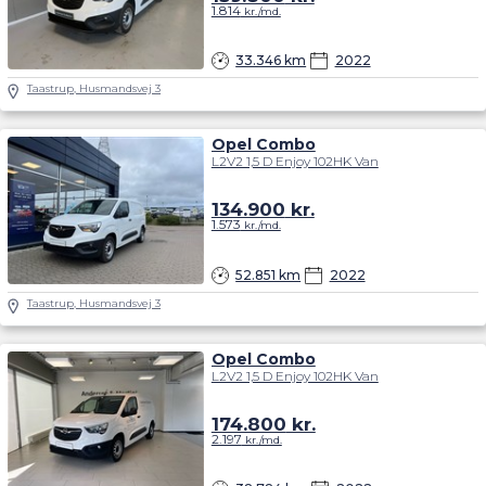
1.814
kr./md.
33.346 km
2022
Taastrup, Husmandsvej 3
Opel Combo
L2V2 1,5 D Enjoy 102HK Van
134.900
kr.
1.573
kr./md.
52.851 km
2022
Taastrup, Husmandsvej 3
Opel Combo
L2V2 1,5 D Enjoy 102HK Van
174.800
kr.
2.197
kr./md.