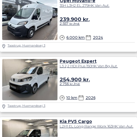
Opel Movano-e
35H L3H2 EL 279HK Van Aut.
239.900
kr.
2.557
kr./md.
6.000 km
2024
Taastrup, Husmandsvej 3
Peugeot Expert
L3 2,2 HDI Plus 150HK Van 8g Aut.
254.900
kr.
2.756
kr./md.
10 km
2026
Taastrup, Husmandsvej 3
Kia PV5 Cargo
L2H1 EL Long Range Work 163HK Van Aut.