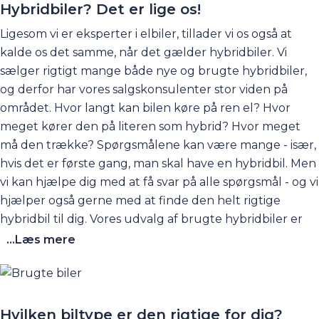
vores hjemmeside og læse vores store elbil-guide, hvor
Hybridbiler? Det er lige os!
du kan få rigtigt meget at vide om elbiler - inkl. ofte
Ligesom vi er eksperter i elbiler, tillader vi os også at
stillede spørgsmål. Du kan finde siden ved at klikke
her
.
kalde os det samme, når det gælder
hybridbiler
. Vi
sælger rigtigt mange både nye og brugte hybridbiler,
og derfor har vores salgskonsulenter stor viden på
området. Hvor langt kan bilen køre på ren el? Hvor
meget kører den på literen som hybrid? Hvor meget
må den trække? Spørgsmålene kan være mange - især,
hvis det er første gang, man skal have en hybridbil. Men
vi kan hjælpe dig med at få svar på alle spørgsmål - og vi
hjælper også gerne med at finde den helt rigtige
hybridbil til dig. Vores udvalg af
brugte hybridbiler
er
særdeles stort, og derfor går du ikke forgæves, hvis du
...Læs mere
besøger os for at finde en velholdt brugt hybridbil. Vi
sælger også nye hybrider af mærkerne Opel, Kia og
Peugeot, som vi er autoriseret forhandler af. Se
mere
her
. Vi har også en stor guide om hybridbiler, du
Hvilken biltype er den rigtige for dig?