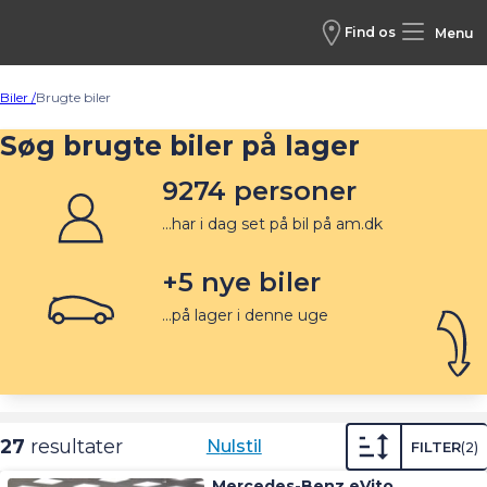
Find os
Menu
Biler /
Brugte biler
Søg brugte biler på lager
9274
personer
...har i dag set på bil på am.dk
+
5
nye biler
...på lager i denne uge
27
resultater
Nulstil
FILTER
2
Mercedes-Benz eVito