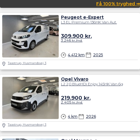
Få 100% tryghed ⇒
Peugeot e-Expert
L3 EL Premium 136HK Van Aut.
309.900
kr.
3.246
kr./md.
4.412 km
2025
Taastrup, Husmandsvej 3
Opel Vivaro
L2 2,0 BlueHDi Enjoy 145HK Van 6g
219.900
kr.
2.405
kr./md.
4 km
2026
Taastrup, Husmandsvej 3