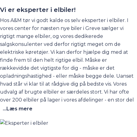
eller ej.
Vi er eksperter i elbiler!
Hos A&M tør vi godt kalde os selv eksperter i elbiler. I
vores center for næsten nye biler i Greve sælger vi
rigtigt mange elbiler, og vores dedikerede
salgskonsulenter ved derfor rigtigt meget om de
elektriske køretøjer. Vi kan derfor hjælpe dig med at
finde frem til den helt rigtige elbil. Måske er
rækkevidde det vigtigste for dig - måske er det
opladningshastighed - eller måske begge dele. Uanset
hvad står vi klar til at rådgive dig på bedste vis. Vores
udvalg af brugte elbiler er særdeles stort. Vi har ofte
over 200 elbiler på lager i vores afdelinger - en stor del
af dem på Agenavej 15 i Greve. Så kom forbi og få en
...Læs mere
prøvetur i sin drømme-elbil. Hos os kan du være sikker
på, at du får den bedste rådgivning om de elektriske
biler. Du kan eventuelt begynde med at gå ind på