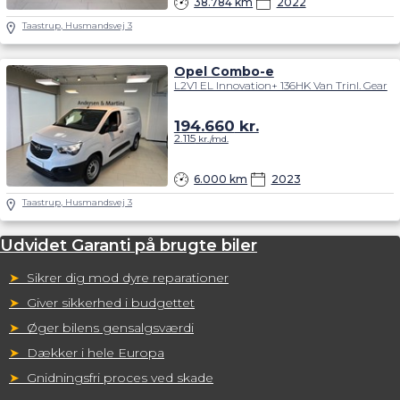
38.784 km
2022
Taastrup, Husmandsvej 3
Opel Combo-e
L2V1 EL Innovation+ 136HK Van Trinl. Gear
194.660
kr.
2.115
kr./md.
6.000 km
2023
Taastrup, Husmandsvej 3
Udvidet Garanti på brugte biler
➤
Sikrer dig mod dyre reparationer
➤
Giver sikkerhed i budgettet
➤
Øger bilens gensalgsværdi
➤
Dækker i hele Europa
➤
Gnidningsfri proces ved skade