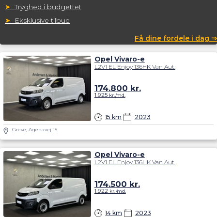
➤
Tryghed i budgettet
➤
Eksklusive tilbud
Få dine fordele i dag ⇒
Opel Vivaro-e
L2V1 EL Enjoy 136HK Van Aut.
174.800
kr.
1.925
kr./md.
15 km
2023
Greve, Agenavej 15
Opel Vivaro-e
L2V1 EL Enjoy 136HK Van Aut.
174.500
kr.
1.922
kr./md.
14 km
2023