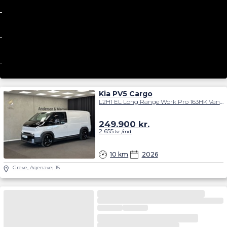
Kia PV5 Cargo
L2H1 EL Long Range Work Pro 163HK Van Aut.
249.900
kr.
2.655
kr./md.
10 km
2026
Greve, Agenavej 15