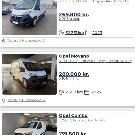
33 L2H1 2,2 BlueHDi Enjoy+ 140HK Van 6g
269.800
kr.
2.905
kr./md.
32.331 km
2023
Taastrup, Husmandsvej 3
Opel Movano
35H L3H2 2,2 BlueHDi Enjoy+ 165HK Van 6g
289.800
kr.
3.106
kr./md.
2.500 km
2025
Taastrup, Husmandsvej 3
Opel Combo
L2V2 1,5 D Enjoy 102HK Van
139.800
kr.