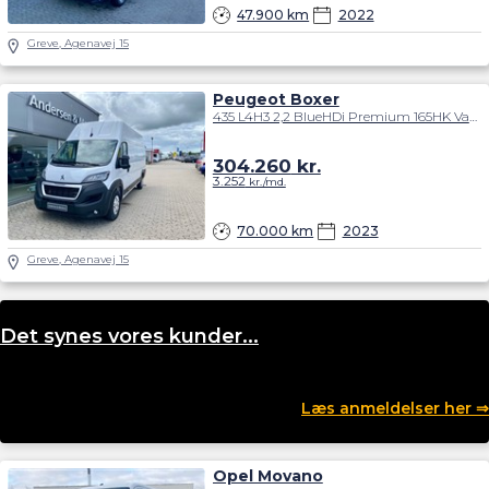
47.900 km
2022
Greve, Agenavej 15
Peugeot Boxer
435 L4H3 2,2 BlueHDi Premium 165HK Van 6g
304.260
kr.
3.252
kr./md.
70.000 km
2023
Greve, Agenavej 15
Det synes vores kunder...
Læs anmeldelser her ⇒
Opel Movano