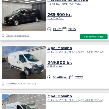
112 A3 EL 116HK Van Aut.
269.900
kr.
2.852
kr./md.
10 km
2025
Greve, Agenavej 15
Kan leveres i dag
Opel Movano
35 L2H2 2,2 BlueHDi Enjoy 140HK Van 6g
249.800
kr.
3.031
kr./md.
69.486 km
2022
Taastrup, Husmandsvej 3
Opel Movano
35 L2H2 2,2 BlueHDi Enjoy 140HK Van 6g