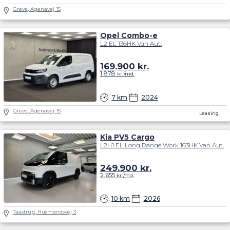
Greve, Agenavej 15
Opel Combo-e
L2 EL 136HK Van Aut.
169.900
kr.
1.878
kr./md.
7 km
2024
Greve, Agenavej 15
Leasing
Kia PV5 Cargo
L2H1 EL Long Range Work 163HK Van Aut.
249.900
kr.
2.655
kr./md.
10 km
2026
Taastrup, Husmandsvej 3