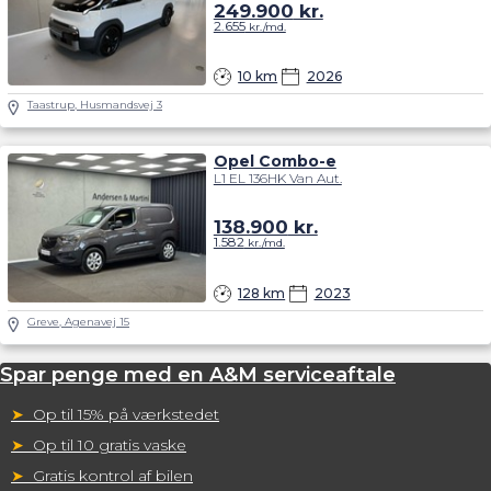
249.900
kr.
2.655
kr./md.
10 km
2026
Taastrup, Husmandsvej 3
Opel Combo-e
L1 EL 136HK Van Aut.
138.900
kr.
1.582
kr./md.
128 km
2023
Greve, Agenavej 15
Spar penge med en A&M serviceaftale
➤
Op til 15% på værkstedet
➤
Op til 10 gratis vaske
➤
Gratis kontrol af bilen