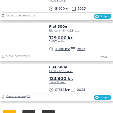
1.399
kr./md.
18.600 km
2023
Søborg, Gladsaxevej 340
God pris
Fiat 500e
EL Icon 118HK 3d Aut.
129.000
kr.
1.487
kr./md.
9.000 km
2023
Greve, Agenavej 15
Nyhed
Fiat 500e
EL 118HK 3d Aut.
123.800
kr.
1.437
kr./md.
17.732 km
2023
Greve, Agenavej 15
God pris