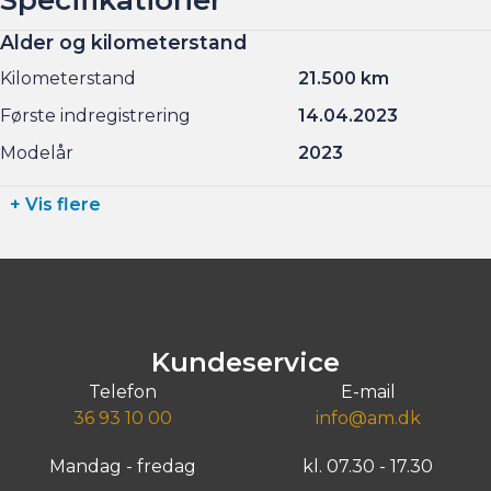
Alder og kilometerstand
Kilometerstand
21.500 km
Første indregistrering
14.04.2023
Modelår
2023
+ Vis flere
Kundeservice
Telefon
E-mail
36 93 10 00
info@am.dk
Mandag - fredag
kl. 07.30 - 17.30