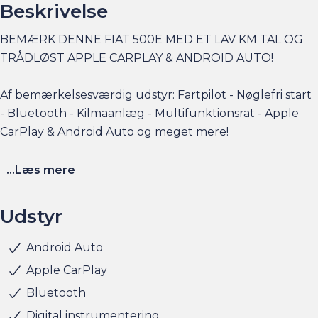
Beskrivelse
BEMÆRK DENNE FIAT 500E MED ET LAV KM TAL OG
TRÅDLØST APPLE CARPLAY & ANDROID AUTO!
Af bemærkelsesværdig udstyr: Fartpilot - Nøglefri start
- Bluetooth - Kilmaanlæg - Multifunktionsrat - Apple
CarPlay & Android Auto og meget mere!
Se flere billeder, få et overblik over totalomkostninger.
...Læs mere
Husk at booke en forudgående aftale her eller via
Udstyr
am.dk - så er bilen gjort klar, når du kommer, og der er
sat tid af med en salgskonsulent til at snakke om
Android Auto
Nøglefri start
Radio
Servo
USB stik
Hvide blinklys
Indfarvede kofangere
Justerbart rat
Kopholder
Stofindtræk
ABS
Airbag
Antispin
Isofix
Lyssensor
Selealarm
Startspærre
Vejbaneassistent
handlen efterfølgende.
Apple CarPlay
Bluetooth
Har du behov for et billån, så kan vi hjælpe med
Digital instrumentering
finansiering til markedets bedste priser og vilkår, og vi