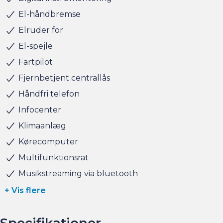
tager naturligvis også gerne din nuværende bil i bytte,
El-håndbremse
hvis du har behov for at få afsat den.
Elruder for
El-spejle
Vi ses i Søborg
Fartpilot
Fjernbetjent centrallås
Håndfri telefon
Infocenter
Klimaanlæg
Kørecomputer
Multifunktionsrat
Musikstreaming via bluetooth
+ Vis flere
Specifikationer