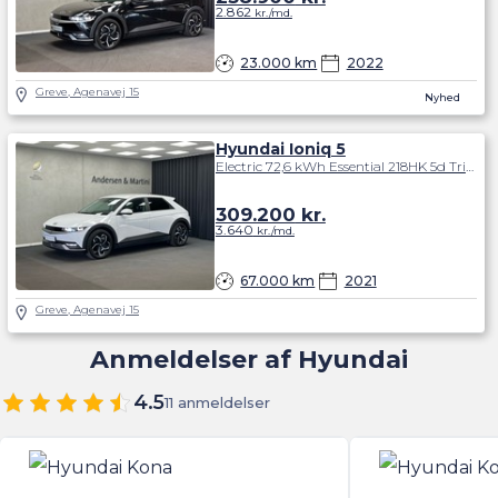
er en af de førende fabrikanter på området. Modeller
2.862
kr./md.
som Kona og Ioniq er ganske populære i Danmark.
23.000 km
2022
Greve, Agenavej 15
Nyhed
Hyundai Ioniq 5
Electric 72,6 kWh Essential 218HK 5d Trinl. Gear
309.200
kr.
3.640
kr./md.
67.000 km
2021
Greve, Agenavej 15
Anmeldelser af Hyundai
4.5
11 anmeldelser