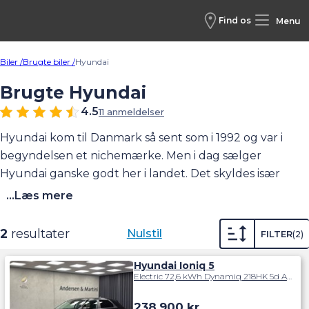
Find os
Menu
Biler /
Brugte biler /
Hyundai
Brugte Hyundai
4.5
11 anmeldelser
Hyundai kom til Danmark så sent som i 1992 og var i
begyndelsen et nichemærke. Men i dag sælger
Hyundai ganske godt her i landet. Det skyldes især
modellerne i10 og i20, der var henholdsvis nummer 37
...Læs mere
og 41 på Top 50 over de mest solgte bilmodeller i
Danmark i 2019. Hyundai udmærker sig ved at give 5 års
2
resultater
Nulstil
FILTER
2
garanti uden kilometerbegrænsning. Derfor er det
muligt at finde flotte, nyere brugte eksemplarer, der
Hyundai Ioniq 5
Electric 72,6 kWh Dynamiq 218HK 5d Aut.
stadig er dækket af garantien – også her hos Andersen
& Martini. Hyundai satser meget på el- og hybridbiler og
238.900
kr.