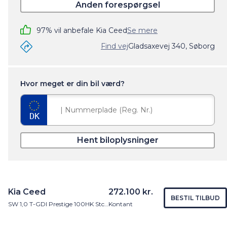
Anden forespørgsel
97% vil anbefale Kia Ceed
Se mere
Find vej
Gladsaxevej 340, Søborg
Hvor meget er din bil værd?
Hent biloplysninger
Kia Ceed
272.100 kr.
BESTIL TILBUD
SW 1,0 T-GDI Prestige 100HK Stc 6g
Kontant