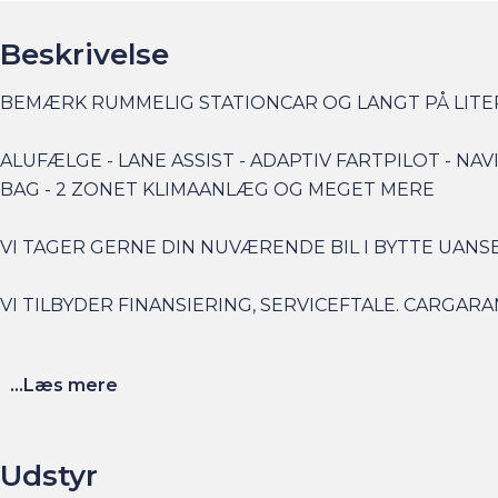
Beskrivelse
BEMÆRK RUMMELIG STATIONCAR OG LANGT PÅ LITER
ALUFÆLGE - LANE ASSIST - ADAPTIV FARTPILOT - N
BAG - 2 ZONET KLIMAANLÆG OG MEGET MERE
VI TAGER GERNE DIN NUVÆRENDE BIL I BYTTE UANS
VI TILBYDER FINANSIERING, SERVICEFTALE. CARGARA
...Læs mere
Vi ses i Søborg
Udstyr