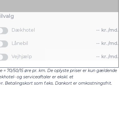
ilvalg
Dækhotel
--
kr./md.
Lånebil
--
kr./md.
Vejhjælp
--
kr./md.
ze = 70/50/15 øre pr. km. De oplyste priser er kun gældende
khotel- og serviceaftaler er ekskl. et
. Betalingskort som f.eks. Dankort er omkostningsfrit.