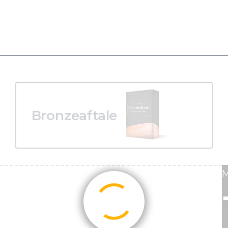
Bronzeaftale
M