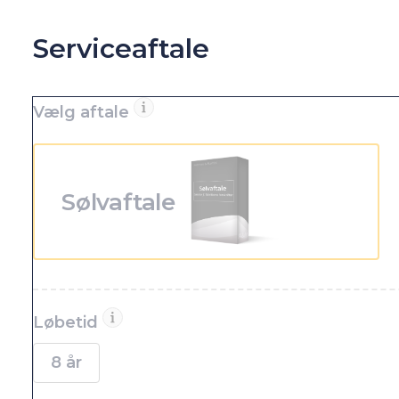
Antal gear
Tilkoblingsvægt uden bremser
6
500 kg
Partikelfilter (DPF)
Tankstørrelse
Nej
-
Serviceaftale
Vælg aftale
Sølvaftale
Løbetid
8 år