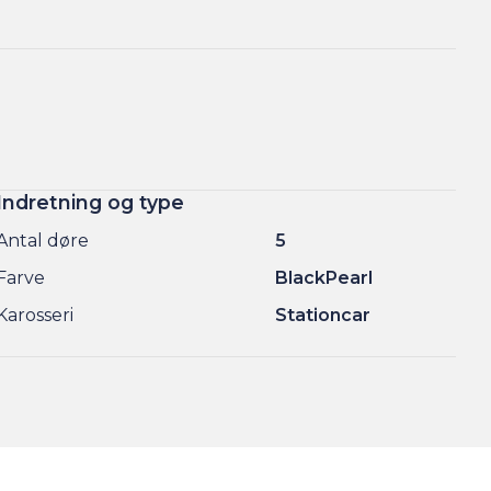
Indretning og type
Antal døre
5
Farve
BlackPearl
Karosseri
Stationcar