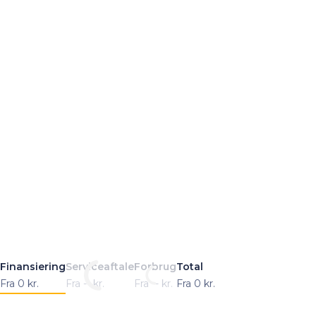
Finansiering
Serviceaftale
Forbrug
Total
Fra
0
kr.
Fra
--
kr.
Fra
--
kr.
Fra
0
kr.