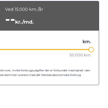
Ved
15.000
km./år
--
kr./md.
k over, hvilke forbrugsudgifter der er forbundet med kørsel i den
ne ikke stemmer overens med det faktiske økonomiske forbrug