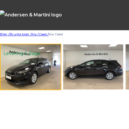
4.5
Biler /
77 anmeldelser
Brugte biler /
Kia /
Ceed /
Kia Ceed
Levering 5 dage