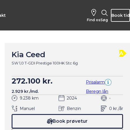
akt
Book tid
Find os
Søg
Kia Ceed
A
SW 1,0 T-GDI Prestige 100HK Stc 6g
272.100 kr.
Prisalarm
2.929 kr./md.
Beregn lån
9.238 km
2024
-
Manuel
Benzin
0 kr./år
Book prøvetur