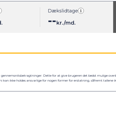
Dækslidtage
--
.
kr./md.
gennemsnitsbetragtninger. Dette for at give brugeren det bedst mulige overbli
tini kan ikke holdes ansvarlige for nogen former for erstatning, såfremt talle