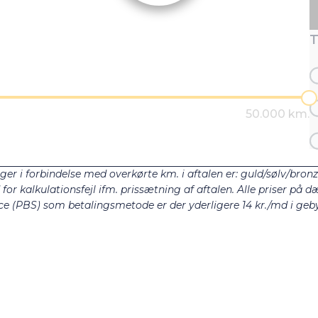
T
ger i forbindelse med overkørte km. i aftalen er: guld/sølv/bron
r kalkulationsfejl ifm. prissætning af aftalen. Alle priser på dæ
e (PBS) som betalingsmetode er der yderligere 14 kr./md i gebyr