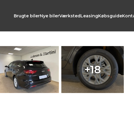
Brugte biler
Nye biler
Værksted
Leasing
Købsguide
Kont
+18