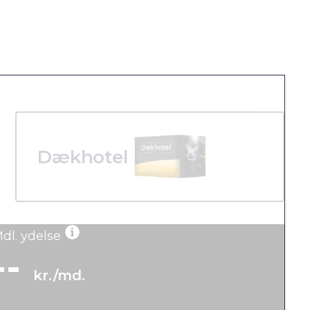
Dækhotel
dl. ydelse
--
kr./md.