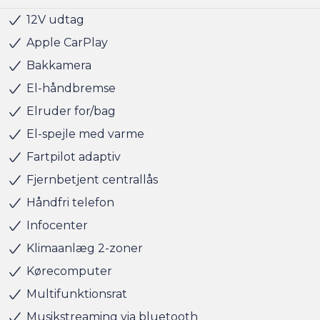
12V udtag
Radio
Servo
USB stik
Alufælge
Hvide blinklys
Indfarvede kofangere
Mørktonede ruder bag
Tågelygter
Armlæn
Højdejusterbart førersæde
Justerbart rat
Kopholder
Stofindtræk
Antispin
ABS
Airbag
Isofix
Lyssensor
Selealarm
Startspærre
Vejbaneassistent
Navigation
Apple CarPlay
Bakkamera
El-håndbremse
Elruder for/bag
El-spejle med varme
Fartpilot adaptiv
Fjernbetjent centrallås
Håndfri telefon
Infocenter
Klimaanlæg 2-zoner
Kørecomputer
Multifunktionsrat
Musikstreaming via bluetooth