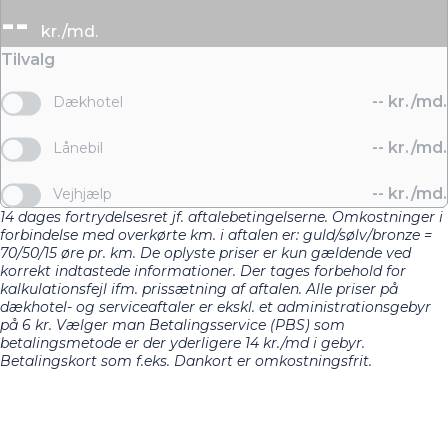
--
kr./md.
Tilvalg
--
kr./md.
Dækhotel
--
kr./md.
Lånebil
--
kr./md.
Vejhjælp
14 dages fortrydelsesret jf. aftalebetingelserne. Omkostninger i
forbindelse med overkørte km. i aftalen er: guld/sølv/bronze =
70/50/15 øre pr. km. De oplyste priser er kun gældende ved
korrekt indtastede informationer. Der tages forbehold for
kalkulationsfejl ifm. prissætning af aftalen. Alle priser på
dækhotel- og serviceaftaler er ekskl. et administrationsgebyr
på 6 kr. Vælger man Betalingsservice (PBS) som
betalingsmetode er der yderligere 14 kr./md i gebyr.
Betalingskort som f.eks. Dankort er omkostningsfrit.