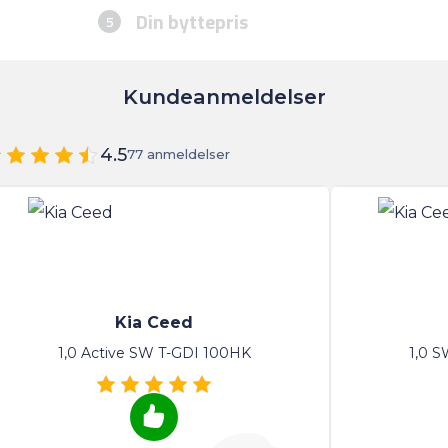
Kundeanmeldelser
4.5
77 anmeldelser
Kia Ceed
1,0 Active SW T-GDI 100HK
1,0 S