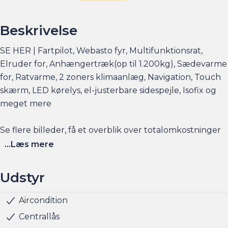
Beskrivelse
SE HER | Fartpilot, Webasto fyr, Multifunktionsrat,
Elruder for, Anhængertræk(op til 1.200kg), Sædevarme
for, Ratvarme, 2 zoners klimaanlæg, Navigation, Touch
skærm, LED kørelys, el-justerbare sidespejle, Isofix og
meget mere
Se flere billeder, få et overblik over totalomkostninger
og faktorers påvirkning på rækkevidden på am.dk
...Læs mere
Husk at booke en forudgående aftale her eller via
Udstyr
am.dk - så er bilen gjort klar, når du kommer, og der er
sat tid af med en salgskonsulent til at snakke om
Aircondition
Udvendig temperaturmåler
Rat m. varme
Splitbagsæde
Stofindtræk
LED kørelys
5 sæder
ABS
Airbag
Antispin
ESP
Isofix
Elruder for
El-spejle
handlen efterfølgende.
Centrallås