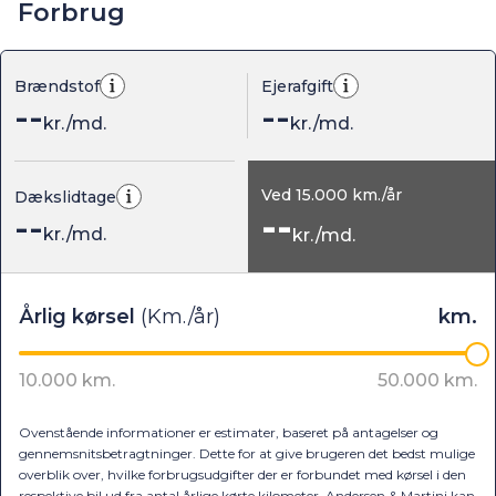
Forbrug
Brændstof
Ejerafgift
--
--
kr./md.
kr./md.
Ved
15.000
km./år
Dækslidtage
--
--
kr./md.
kr./md.
Ovenstående informationer er estimater, baseret på antagelser og
gennemsnitsbetragtninger. Dette for at give brugeren det bedst mulige
overblik over, hvilke forbrugsudgifter der er forbundet med kørsel i den
respektive bil ud fra antal årlige kørte kilometer. Andersen & Martini kan