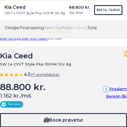
Kia Ceed
88.800 kr.
Find os
Menu
BESTIL TILBUD
0
kr./md.
SW 1,4 CVVT Style Plus 100HK Stc 6g
Detaljer
Finansiering
Serviceaftale
Forbrug
Total
Biler /
Brugte biler /
Kia /
Ceed /
Kia Ceed
Kia Ceed
B
SW 1,4 CVVT Style Plus 100HK Stc 6g
4.5
77 anmeldelser
88.800 kr.
Prisalarm
1.162 kr./md.
Beregn lån
Fair pris
Book prøvetur