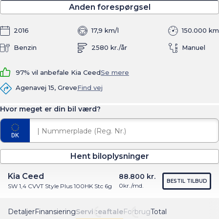
Anden forespørgsel
2016
17,9 km/l
150.000 km
Benzin
2580 kr./år
Manuel
97% vil anbefale Kia Ceed
Se mere
Agenavej 15, Greve
Find vej
Hvor meget er din bil værd?
Hent biloplysninger
Kia Ceed
88.800 kr.
BESTIL TILBUD
0
kr./md.
SW 1,4 CVVT Style Plus 100HK Stc 6g
Detaljer
Finansiering
Serviceaftale
Forbrug
Total