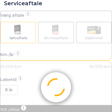
Serviceaftale
Vælg aftale
Sølvaftale
Bronzeaftale
Dækhotel
Km./år
Løbetid
8 år
Mdl. ydelse