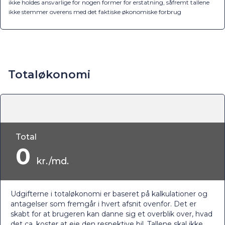
ikke holdes ansvarlige for nogen former for erstatning, såfremt tallene
ikke stemmer overens med det faktiske økonomiske forbrug
Totaløkonomi
Total
0
kr./md.
Udgifterne i totaløkonomi er baseret på kalkulationer og
antagelser som fremgår i hvert afsnit ovenfor. Det er
skabt for at brugeren kan danne sig et overblik over, hvad
det ca. koster at eje den respektive bil. Tallene skal ikke