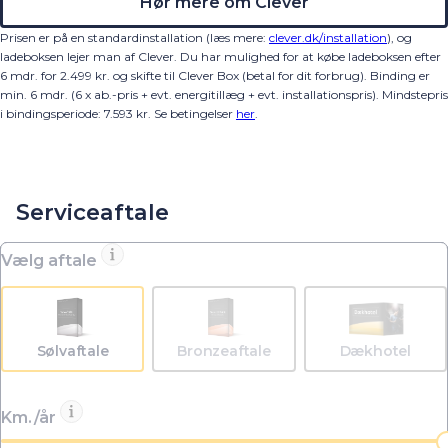
Hør mere om Clever
Prisen er på en standardinstallation (læs mere:
clever.dk/installation
), og
ladeboksen lejer man af Clever. Du har mulighed for at købe ladeboksen efter
6 mdr. for 2.499 kr. og skifte til Clever Box (betal for dit forbrug). Binding er
min. 6 mdr. (6 x ab.-pris + evt. energitillæg + evt. installationspris).
Mindstepris
i bindingsperiode:
7.593
kr.
Se betingelser
her
.
Serviceaftale
Vælg aftale
Sølvaftale
Bronzeaftale
Dækhotel
Km./år