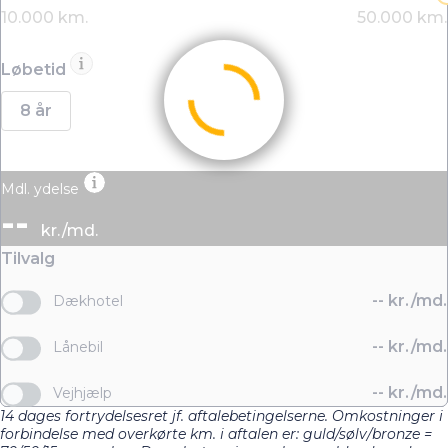
Løbetid
8 år
Mdl. ydelse
--
kr./md.
Tilvalg
--
kr./md.
Dækhotel
--
kr./md.
Lånebil
--
kr./md.
Vejhjælp
14 dages fortrydelsesret jf. aftalebetingelserne. Omkostninger i
forbindelse med overkørte km. i aftalen er: guld/sølv/bronze =