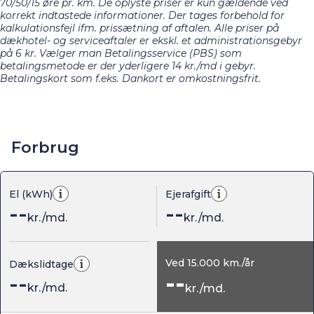
70/50/15 øre pr. km. De oplyste priser er kun gældende ved
korrekt indtastede informationer. Der tages forbehold for
kalkulationsfejl ifm. prissætning af aftalen. Alle priser på
dækhotel- og serviceaftaler er ekskl. et administrationsgebyr
på 6 kr. Vælger man Betalingsservice (PBS) som
betalingsmetode er der yderligere 14 kr./md i gebyr.
Betalingskort som f.eks. Dankort er omkostningsfrit.
Forbrug
El (kWh)
Ejerafgift
--
--
kr./md.
kr./md.
Ved
15.000
km./år
Dækslidtage
--
--
kr./md.
kr./md.