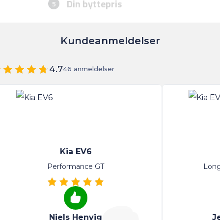
Kundeanmeldelser
4.7
46 anmeldelser
Kia EV6
Performance GT
Lon
Niels Henvig
J