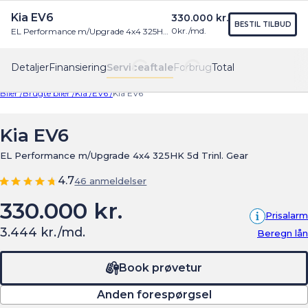
Kia EV6
330.000 kr.
Find os
Menu
BESTIL TILBUD
0
kr./md.
EL Performance m/Upgrade 4x4 325HK 5d Trinl. Gear
Detaljer
Finansiering
Serviceaftale
Forbrug
Total
Biler /
Brugte biler /
Kia /
EV6 /
Kia EV6
Kia EV6
EL Performance m/Upgrade 4x4 325HK 5d Trinl. Gear
4.7
46 anmeldelser
330.000 kr.
Prisalarm
3.444 kr./md.
Beregn lån
Book prøvetur
Anden forespørgsel