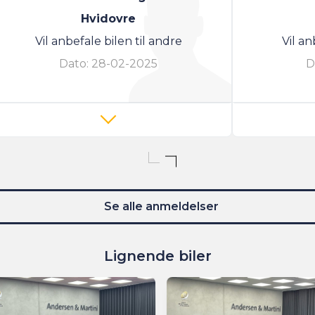
Hvidovre
Vil anbefale bilen til andre
Vil an
Dato:
28-02-2025
D
Se alle anmeldelser
Lignende biler