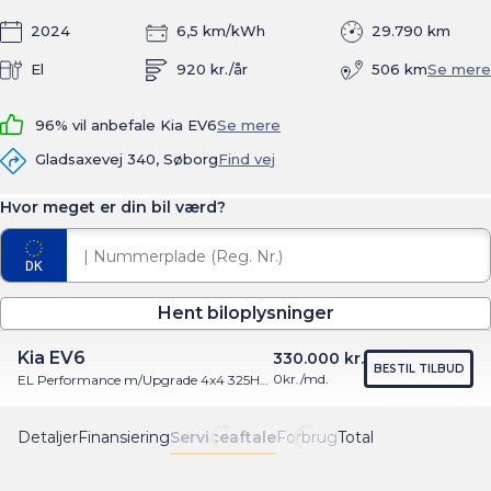
2024
6,5 km/kWh
29.790 km
El
920 kr./år
506 km
Se mere
96% vil anbefale Kia EV6
Se mere
Gladsaxevej 340, Søborg
Find vej
Hvor meget er din bil værd?
Hent biloplysninger
Kia EV6
330.000 kr.
BESTIL TILBUD
0
kr./md.
EL Performance m/Upgrade 4x4 325HK 5d Trinl. Gear
Detaljer
Finansiering
Serviceaftale
Forbrug
Total