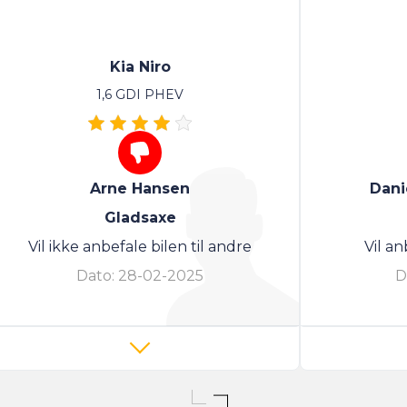
Kia Niro
1,6 GDI PHEV
Arne Hansen
Dani
Gladsaxe
Vil ikke anbefale bilen til andre
Vil an
Dato:
28-02-2025
D