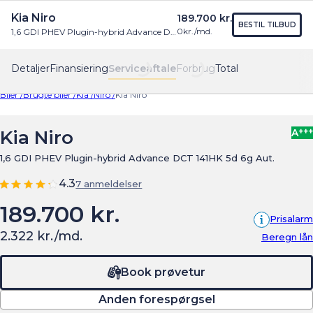
Kia Niro
189.700 kr.
Find os
Menu
BESTIL TILBUD
0
kr./md.
1,6 GDI PHEV Plugin-hybrid Advance DCT 141HK 5d 6g Aut.
Detaljer
Finansiering
Serviceaftale
Forbrug
Total
Biler /
Brugte biler /
Kia /
Niro /
Kia Niro
+++
Kia Niro
A
1,6 GDI PHEV Plugin-hybrid Advance DCT 141HK 5d 6g Aut.
4.3
7 anmeldelser
189.700 kr.
Prisalarm
2.322 kr./md.
Beregn lån
Book prøvetur
Anden forespørgsel