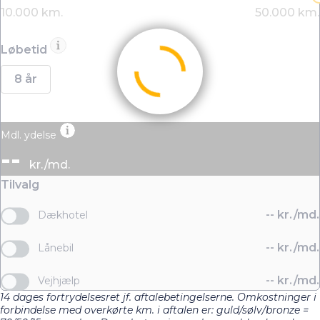
Løbetid
8 år
Mdl. ydelse
--
kr./md.
Tilvalg
--
kr./md.
Dækhotel
--
kr./md.
Lånebil
--
kr./md.
Vejhjælp
14 dages fortrydelsesret jf. aftalebetingelserne. Omkostninger i
forbindelse med overkørte km. i aftalen er: guld/sølv/bronze =