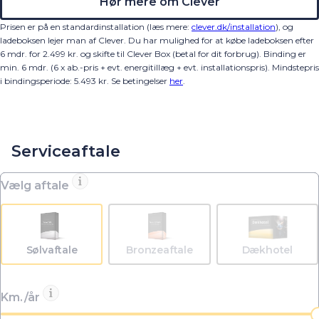
Hør mere om Clever
Prisen er på en standardinstallation (læs mere:
clever.dk/installation
), og
ladeboksen lejer man af Clever. Du har mulighed for at købe ladeboksen efter
6 mdr. for 2.499 kr. og skifte til Clever Box (betal for dit forbrug). Binding er
min. 6 mdr. (6 x ab.-pris + evt. energitillæg + evt. installationspris).
Mindstepris
i bindingsperiode:
5.493
kr.
Se betingelser
her
.
Serviceaftale
Vælg aftale
Sølvaftale
Bronzeaftale
Dækhotel
Km./år