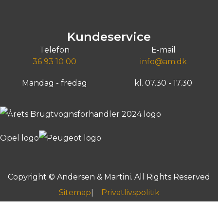
lån
2.261
Billån
3.237
kr./md.
kr./
209.800
kr.
309.00
ntant
Kontant
Greve, Agenavej 15
Taastrup, Husmandsvej 3
Kundeservice
Telefon
E-mail
36 93 10 00
info@am.dk
Mandag - fredag
kl. 07.30 - 17.30
Copyright © Andersen & Martini. All Rights Reserved
Sitemap
Privatlivspolitik