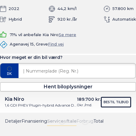
2022
44,2 km/l
57.800 km
Hybrid
920 kr./år
Automatisk
71% vil anbefale Kia Niro
Se mere
Agenavej 15, Greve
Find vej
Hvor meget er din bil værd?
Hent biloplysninger
Kia Niro
189.700 kr.
BESTIL TILBUD
0
kr./md.
1,6 GDI PHEV Plugin-hybrid Advance DCT 141HK 5d 6g Aut.
Detaljer
Finansiering
Serviceaftale
Forbrug
Total