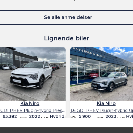
Se alle anmeldelser
Lignende biler
Kia Niro
Kia Niro
1,6 GDI PHEV Plugin-hybrid Prestige DCT 183HK 5d 6g Aut.
95.382
2022
Hybrid
5.900
2023
Hy
km
km