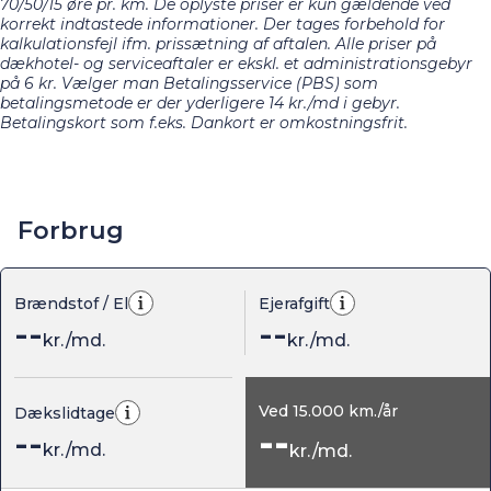
70/50/15 øre pr. km. De oplyste priser er kun gældende ved
korrekt indtastede informationer. Der tages forbehold for
kalkulationsfejl ifm. prissætning af aftalen. Alle priser på
dækhotel- og serviceaftaler er ekskl. et administrationsgebyr
på 6 kr. Vælger man Betalingsservice (PBS) som
betalingsmetode er der yderligere 14 kr./md i gebyr.
Betalingskort som f.eks. Dankort er omkostningsfrit.
Forbrug
Brændstof / El
Ejerafgift
--
--
kr./md.
kr./md.
Ved
15.000
km./år
Dækslidtage
--
--
kr./md.
kr./md.