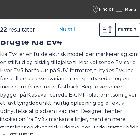
Find os
Menu
Biler /
Brugte biler /
Kia /
EV4
22
resultater
Nulstil
FILTER
3
Brugte Kia EV4
Kia EV4 er en fuldelektrisk model, der markerer sig som
en stilfuld og alsidig tilføjelse til Kias voksende EV-serie.
Hvor EV3 har fokus på SUV-formatet, tilbydes EV4 i to
forskellige karosserivarianter: en sporty sedan og en
mere coupé-inspireret fastback. Begge versioner
bygger på Kias avancerede E-GMP-platform, som giver
et lavt tyngdepunkt, hurtig opladning og effektiv
udnyttelse af pladsen i kabinen. Designet henter
inspiration fra EV9’s markante linjer, men i en mere
strømlinet og dynamisk udgave, der understøtter både
...Læs mere
aerodynamik og rækkevidde. Resultatet er en elbil, der