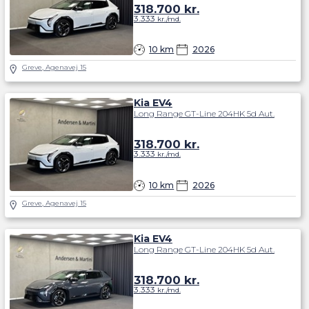
318.700
kr.
3.333
kr./md.
10 km
2026
Greve, Agenavej 15
Kia EV4
Long Range GT-Line 204HK 5d Aut.
318.700
kr.
3.333
kr./md.
10 km
2026
Greve, Agenavej 15
Kia EV4
Long Range GT-Line 204HK 5d Aut.
318.700
kr.
3.333
kr./md.