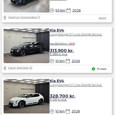
50 km
2026
Taastrup, Husmandsvej 3
SOLGT
Kia EV4
Long Range GT-Line 204HK 5d Aut.
Før 318.700 kr.
4.800
313.900
kr.
3.286
kr./md.
10 km
2026
Greve, Agenavej 15
Prisfald
Kia EV4
Long Range GT-Line 204HK 5d Aut.
328.700
kr.
3.431
kr./md.
10 km
2026