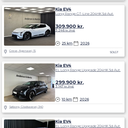
Kia EV4
Long Range GT-Line 204HK 5d Aut.
309.900
kr.
3.246
kr./md.
25 km
2026
Greve, Agenavej 15
SOLGT
Kia EV4
EL Long Range Upgrade 204HK 5d Aut.
299.900
kr.
3.147
kr./md.
10 km
2026
Søborg, Gladsaxevej 340
Kia EV4
EL Long Range Upgrade 204HK 5d Aut.