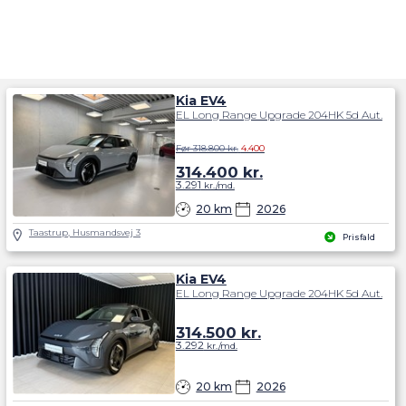
kombinerer moderne teknologi, bæredygtighed og et
udtryk, der appellerer til både familier og køreglade
entusiaster.
Kia EV4
EL Long Range Upgrade 204HK 5d Aut.
Før 318.800 kr.
4.400
314.400
kr.
3.291
kr./md.
20 km
2026
Taastrup, Husmandsvej 3
Prisfald
Kia EV4
EL Long Range Upgrade 204HK 5d Aut.
314.500
kr.
3.292
kr./md.
20 km
2026