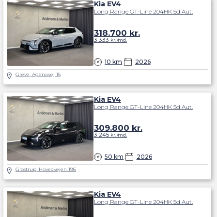
Kia EV4
Long Range GT-Line 204HK 5d Aut.
318.700
kr.
3.333
kr./md.
10 km
2026
Greve, Agenavej 15
Kia EV4
Long Range GT-Line 204HK 5d Aut.
309.800
kr.
3.245
kr./md.
50 km
2026
Glostrup, Hovedvejen 196
Kia EV4
Long Range GT-Line 204HK 5d Aut.