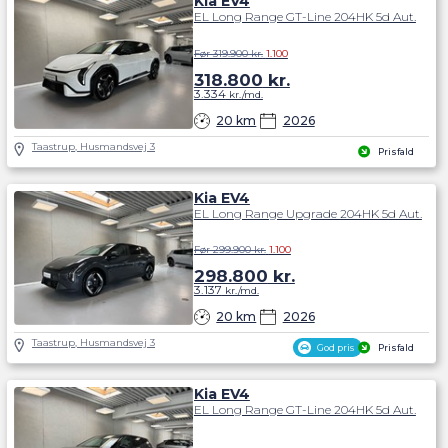
Kia EV4
EL Long Range GT-Line 204HK 5d Aut.
Før 319.900 kr.
1.100
318.800
kr.
3.334
kr./md.
20 km
2026
Taastrup, Husmandsvej 3
Prisfald
Kia EV4
EL Long Range Upgrade 204HK 5d Aut.
Før 299.900 kr.
1.100
298.800
kr.
3.137
kr./md.
20 km
2026
Taastrup, Husmandsvej 3
God pris
Prisfald
Kia EV4
EL Long Range GT-Line 204HK 5d Aut.