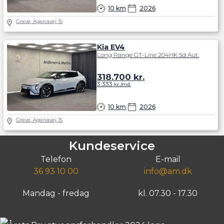
10 km
2026
Greve, Agenavej 15
Kia EV4
Long Range GT-Line 204HK 5d Aut.
318.700
kr.
3.333
kr./md.
10 km
2026
Greve, Agenavej 15
Kundeservice
Telefon
E-mail
36 93 10 00
info@am.dk
Mandag - fredag
kl. 07.30 - 17.30