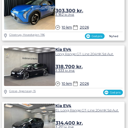
303.300
kr.
3.182
kr./md.
10 km
2026
Glostrup, Hovedvejen 196
God pris
Nyhed
Kia EV4
Long Range GT-Line 204HK 5d Aut.
318.700
kr.
3.333
kr./md.
10 km
2026
Greve, Agenavej 15
God pris
Kia EV4
EL Long Range GT-Line 204HK 5d Aut.
314.400
kr.
3.291
kr./md.