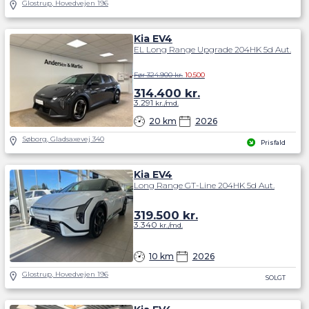
Glostrup, Hovedvejen 196
Kia EV4
EL Long Range Upgrade 204HK 5d Aut.
Før 324.900 kr.
10.500
314.400
kr.
3.291
kr./md.
20 km
2026
Søborg, Gladsaxevej 340
Prisfald
Kia EV4
Long Range GT-Line 204HK 5d Aut.
319.500
kr.
3.340
kr./md.
10 km
2026
Glostrup, Hovedvejen 196
SOLGT