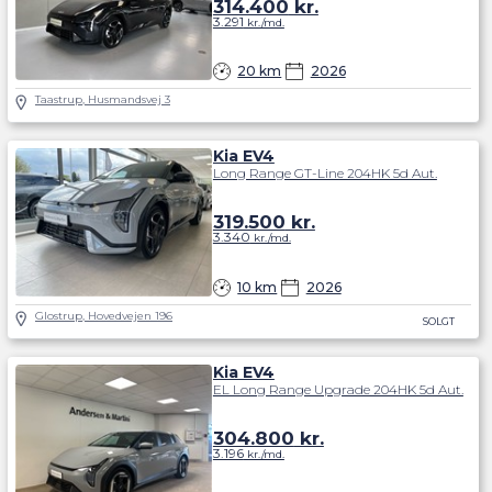
314.400
kr.
3.291
kr./md.
20 km
2026
Taastrup, Husmandsvej 3
Kia EV4
Long Range GT-Line 204HK 5d Aut.
319.500
kr.
3.340
kr./md.
10 km
2026
Glostrup, Hovedvejen 196
SOLGT
Kia EV4
EL Long Range Upgrade 204HK 5d Aut.
304.800
kr.
3.196
kr./md.