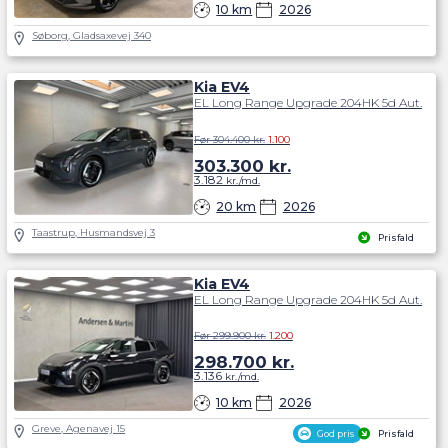
10 km
2026
Søborg, Gladsaxevej 340
Kia EV4
EL Long Range Upgrade 204HK 5d Aut.
Før 304.400 kr.
1.100
303.300
kr.
3.182
kr./md.
20 km
2026
Taastrup, Husmandsvej 3
Prisfald
Kia EV4
EL Long Range Upgrade 204HK 5d Aut.
Før 299.900 kr.
1.200
298.700
kr.
3.136
kr./md.
10 km
2026
Greve, Agenavej 15
God pris
Prisfald