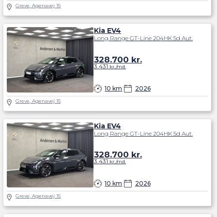
Greve, Agenavej 15
Kia EV4
Long Range GT-Line 204HK 5d Aut.
328.700
kr.
3.431
kr./md.
10 km
2026
Greve, Agenavej 15
Kia EV4
Long Range GT-Line 204HK 5d Aut.
328.700
kr.
3.431
kr./md.
10 km
2026
Greve, Agenavej 15