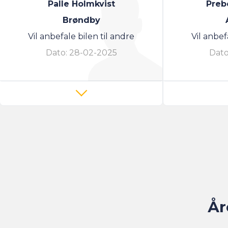
Palle Holmkvist
Preb
Brøndby
Vil anbefale bilen til andre
Vil anbef
Dato:
28-02-2025
Dato
År