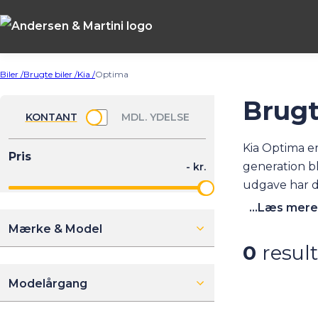
Biler /
Brugte biler /
Kia /
Optima
Brugt
Kia Optima e
generation bl
udgave har d
kan man ofte
...Læs mere
stationcar (S
Mærke & Model
særdeles velu
0
result
første regist
inden for gar
Modelårgang
lager lige n