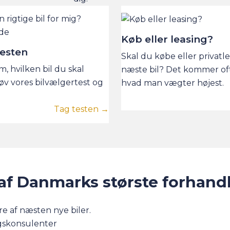
Køb eller leasing?
testen
Skal du købe eller privatl
om, hvilken bil du skal
næste bil? Det kommer oft
øv vores bilvælgertest og
hvad man vægter højest.
Tag testen →
af Danmarks største forhand
e af næsten nye biler.
lgskonsulenter