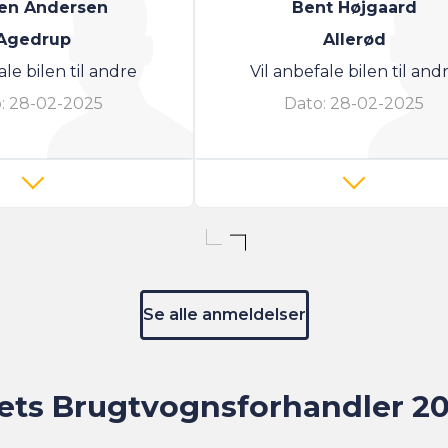
en Andersen
Bent Højgaard
Agedrup
Allerød
ale bilen til andre
Vil anbefale bilen til and
:
28-02-2025
Dato:
28-02-2025
Se alle anmeldelser
ets Brugtvognsforhandler 2