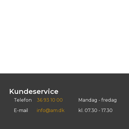
Kundeservice
Telefon
36 93 10 00
Mandag - fredag
E-mail
info@am.dk
kl. 07.30 - 17.30