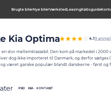
Brugte biler
Nye biler
Værksted
Leasing
Købsguide
Kont
e Kia Optima
4.1
9 anmel
r en stor mellemklassebil. Den kom på markedet i 2000 
iver dog ikke importeret til Danmark, og derfor sælges 
og været ganske populær blandt danskerne - først og f
 finde gode brugte eksemplarer af den – selvfølgelig og
W) Plug-in-hybrid får du masser af plads til familien og
dstyret. Samtidig Kia Optima kommer – ligesom alle andre
ater
RYD
KIA
KONTANT
reringsdato. På den måde slipper du for bekymringer rig
antiperioden. Så alt i alt er der masser af grunde til at
u, kan du se dem nedenfor.