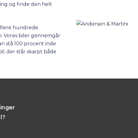
ing og finde den helt
f flere hundrede
en. Vores biler gennemgår
an stå 100 procent inde
il, der står skarpt både
linger
l?