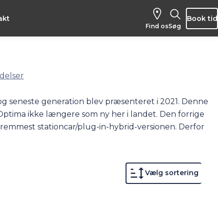
akt
Book tid
Find os
Søg
delser
og seneste generation blev præsenteret i 2021. Denne
Optima ikke længere som ny her i landet. Den forrige
remmest stationcar/plug-in-hybrid-versionen. Derfor
så her hos Andersen & Martini. Med en Kia Optima
 rigtig god brændstoføkonomi. Samtidig er Optima
 Kia’er – med 7-års garanti (eller 150.000 km.) fra
Vælg sortering
tigt længe, og gensalgsværdien er høj, hvis man sælger
 kigge nærmere på et brugt eksemplar. Har vi Optima’er på