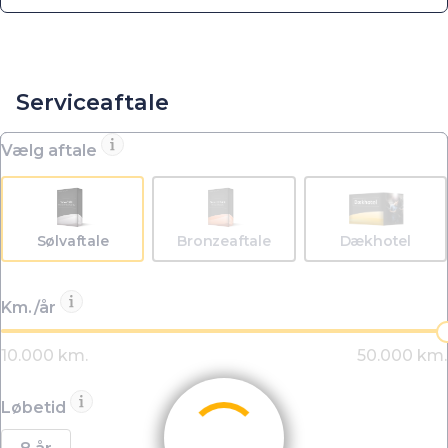
Serviceaftale
Vælg aftale
Sølvaftale
Bronzeaftale
Dækhotel
Km./år
Løbetid