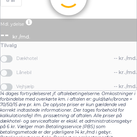
8 år
Mdl. ydelse
--
kr./md.
Tilvalg
--
kr./md.
Dækhotel
--
kr./md.
Lånebil
--
kr./md.
Vejhjælp
14 dages fortrydelsesret jf. aftalebetingelserne. Omkostninger i
forbindelse med overkørte km. i aftalen er: guld/sølv/bronze =
70/50/15 øre pr. km. De oplyste priser er kun gældende ved
korrekt indtastede informationer. Der tages forbehold for
kalkulationsfejl ifm. prissætning af aftalen. Alle priser på
dækhotel- og serviceaftaler er ekskl. et administrationsgebyr
på 6 kr. Vælger man Betalingsservice (PBS) som
betalingsmetode er der yderligere 14 kr./md i gebyr.