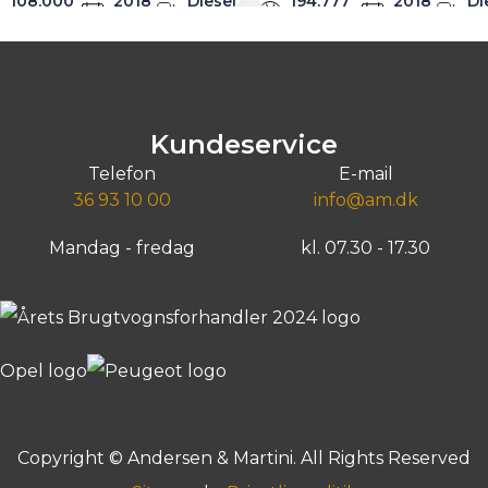
108.000
2018
Diesel
194.777
2018
Di
km
km
lån
14.248
Billån
2.127
kr./md.
kr./
724.900
kr.
175.00
ntant
Kontant
Greve, Agenavej 15
Greve, Agenavej 15
Kundeservice
Telefon
E-mail
36 93 10 00
info@am.dk
Mandag - fredag
kl. 07.30 - 17.30
Copyright © Andersen & Martini. All Rights Reserved