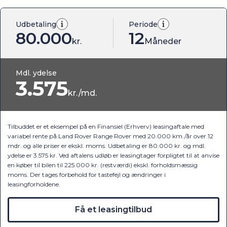
Udbetaling
Periode
80.000
12
kr.
Måneder
Mdl. ydelse
3.575
kr./md.
Tilbuddet er et eksempel på en Finansiel (Erhverv) leasingaftale med
variabel rente på Land Rover Range Rover med 20.000 km./år over 12
mdr. og alle priser er ekskl. moms. Udbetaling er 80.000 kr. og mdl.
ydelse er 3.575 kr. Ved aftalens udløb er leasingtager forpligtet til at anvise
en køber til bilen til 225.000 kr. (restværdi) ekskl. forholdsmæssig
moms. Der tages forbehold for tastefejl og ændringer i
leasingforholdene.
Få et leasingtilbud