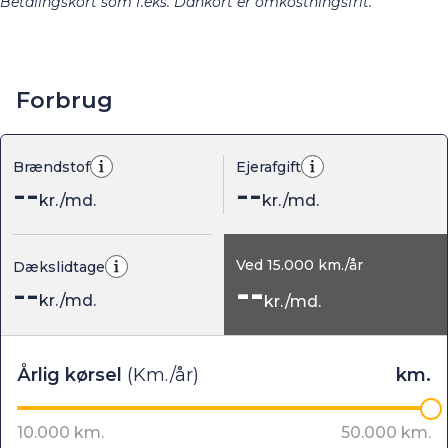
Betalingskort som f.eks. Dankort er omkostningsfrit.
Forbrug
Brændstof
Ejerafgift
--
--
kr./md.
kr./md.
Ved
15.000
km./år
Dækslidtage
--
--
kr./md.
kr./md.