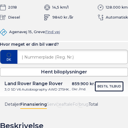
2018
14,5 km/l
128.000 km
Diesel
9840 kr./år
Automatisk
Agenavej 15, Greve
Find vej
Hvor meget er din bil værd?
Hent biloplysninger
Land Rover Range Rover
859.900 kr.
BESTIL TILBUD
0
kr./md.
3,0 SD V6 Autobiography AWD 275HK 5d 8g Aut.
Detaljer
Finansiering
Serviceaftale
Forbrug
Total
Beskrivelse