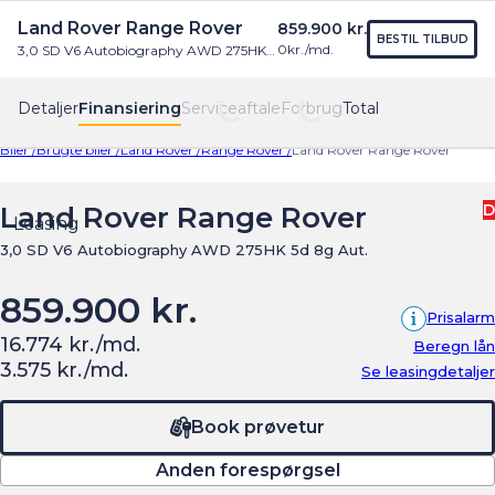
Land Rover Range Rover
859.900 kr.
Find os
Menu
BESTIL TILBUD
0
kr./md.
3,0 SD V6 Autobiography AWD 275HK 5d 8g Aut.
Detaljer
Finansiering
Serviceaftale
Forbrug
Total
Biler /
Brugte biler /
Land Rover /
Range Rover /
Land Rover Range Rover
Land Rover Range Rover
D
Leasing
3,0 SD V6 Autobiography AWD 275HK 5d 8g Aut.
859.900 kr.
Prisalarm
16.774 kr./md.
Beregn lån
3.575 kr./md.
Se leasingdetaljer
Book prøvetur
Anden forespørgsel