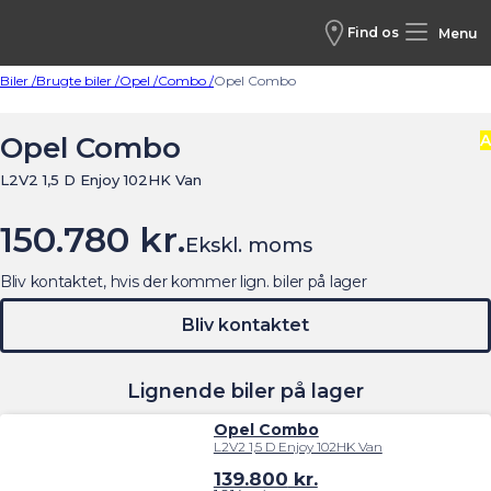
Find os
Menu
Biler /
Brugte biler /
Opel /
Combo /
Opel Combo
Opel Combo
A
L2V2 1,5 D Enjoy 102HK Van
150.780 kr.
Ekskl. moms
Bliv kontaktet, hvis der kommer lign. biler på lager
Bliv kontaktet
Lignende biler på lager
Opel Combo
L2V2 1,5 D Enjoy 102HK Van
139.800
kr.