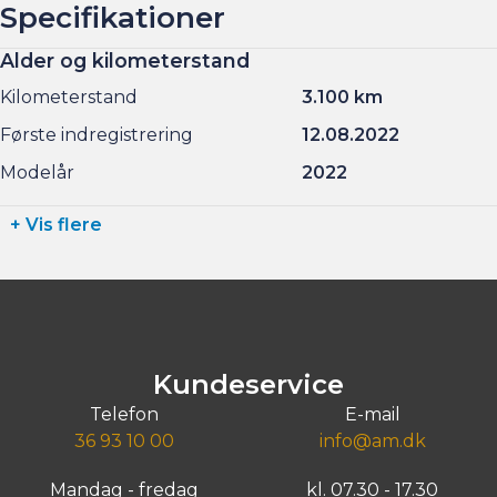
Specifikationer
Alder og kilometerstand
Kilometerstand
3.100 km
Første indregistrering
12.08.2022
Modelår
2022
+ Vis flere
Kundeservice
Telefon
E-mail
36 93 10 00
info@am.dk
Mandag - fredag
kl. 07.30 - 17.30