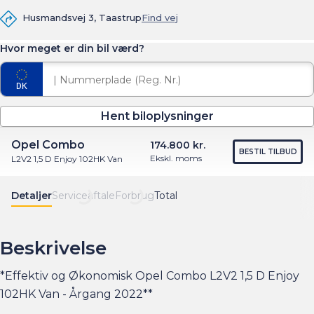
Husmandsvej 3, Taastrup
Find vej
Hvor meget er din bil værd?
Hent biloplysninger
Opel Combo
174.800 kr.
BESTIL TILBUD
Ekskl. moms
L2V2 1,5 D Enjoy 102HK Van
Detaljer
Serviceaftale
Forbrug
Total
Beskrivelse
*Effektiv og Økonomisk Opel Combo L2V2 1,5 D Enjoy
102HK Van - Årgang 2022**