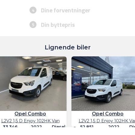
Lignende biler
Opel Combo
Opel Combo
L2V2 1,5 D Enjoy 102HK Van
L2V2 1,5 D Enjoy 102HK Va
33.346
2022
Diesel
52.851
2022
Di
km
km