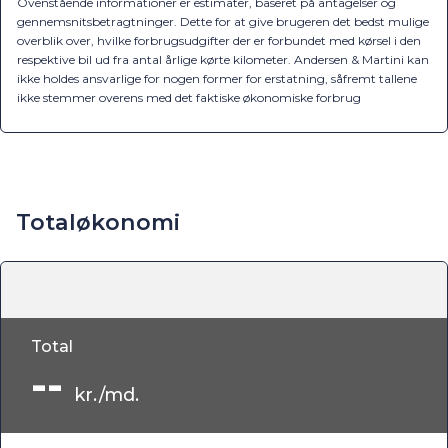
Ovenstående informationer er estimater, baseret på antagelser og
gennemsnitsbetragtninger. Dette for at give brugeren det bedst mulige
overblik over, hvilke forbrugsudgifter der er forbundet med kørsel i den
respektive bil ud fra antal årlige kørte kilometer. Andersen & Martini kan
ikke holdes ansvarlige for nogen former for erstatning, såfremt tallene
ikke stemmer overens med det faktiske økonomiske forbrug
Totaløkonomi
Total
--
kr./md.