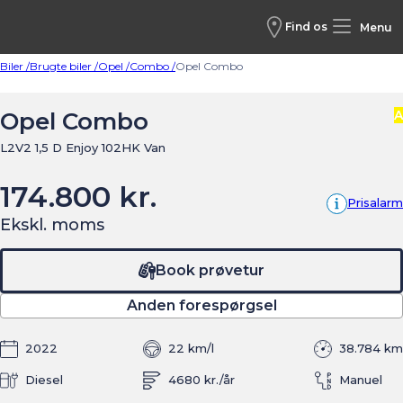
Find os
Menu
Biler /
Brugte biler /
Opel /
Combo /
Opel Combo
Opel Combo
A
L2V2 1,5 D Enjoy 102HK Van
174.800 kr.
Prisalarm
Ekskl. moms
Book prøvetur
Anden forespørgsel
2022
22 km/l
38.784 km
Diesel
4680 kr./år
Manuel