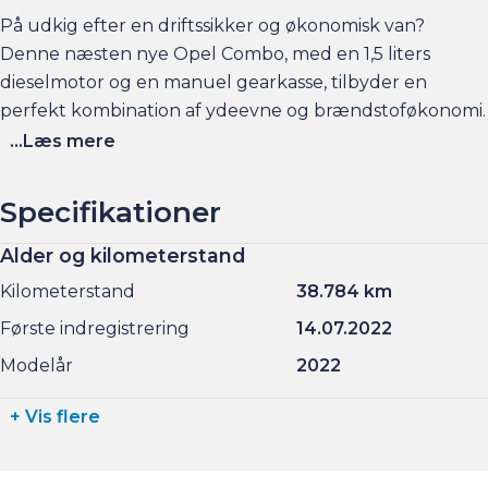
På udkig efter en driftssikker og økonomisk van?
Denne næsten nye Opel Combo, med en 1,5 liters
dieselmotor og en manuel gearkasse, tilbyder en
perfekt kombination af ydeevne og brændstoføkonomi.
Med sin rummelige kabine og præcise køreegenskaber,
...Læs mere
er denne van et ideelt valg for de daglige opgaver og
længere distancer i erhvervslivet.
Specifikationer
Alder og kilometerstand
- Modelår: 2022
Kilometerstand
38.784 km
- Kilometerstand: 18000
Første indregistrering
14.07.2022
- Motor: 1,5 liter diesel
Modelår
2022
- Gearkasse: Manuelt 6-gear
- Tophastighed: 164 km/t
+ Vis flere
- Brændstoføkonomi: 22 km/l
- CO2-udledning: 144 g/km
- Årlig ejerafgift: 4680 kr.