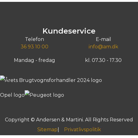
llån (ekskl. moms)
1.814
Billån (ekskl. moms)
1.573
kr./md.
kr./
ntant (ekskl.
Kontant (ekskl.
139.800
kr.
134.90
ms)
moms)
Kundeservice
Taastrup, Husmandsvej 3
Taastrup, Husmandsvej 3
Telefon
E-mail
36 93 10 00
info@am.dk
Mandag - fredag
kl. 07.30 - 17.30
Copyright © Andersen & Martini. All Rights Reserved
Sitemap
Privatlivspolitik