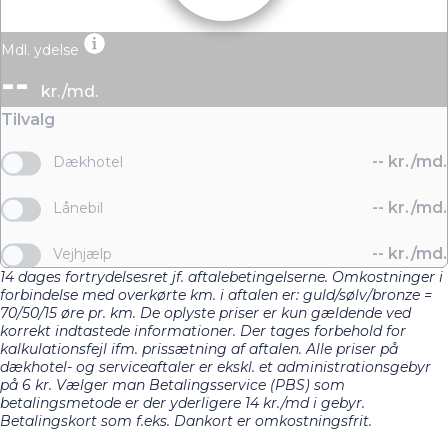
arranger en prøvetur.
Mdl. ydelse
Kom og oplev hvordan denne Opel Combo kan
--
understøtte din virksomhed med dens kapacitet og
kr./md.
effektivitet. Vi glæder os til at hjælpe dig med din næste
Tilvalg
erhvervskøretøj.
--
kr./md.
Dækhotel
--
kr./md.
Lånebil
--
kr./md.
Vejhjælp
14 dages fortrydelsesret jf. aftalebetingelserne. Omkostninger i
forbindelse med overkørte km. i aftalen er: guld/sølv/bronze =
70/50/15 øre pr. km. De oplyste priser er kun gældende ved
korrekt indtastede informationer. Der tages forbehold for
kalkulationsfejl ifm. prissætning af aftalen. Alle priser på
dækhotel- og serviceaftaler er ekskl. et administrationsgebyr
på 6 kr. Vælger man Betalingsservice (PBS) som
betalingsmetode er der yderligere 14 kr./md i gebyr.
Betalingskort som f.eks. Dankort er omkostningsfrit.