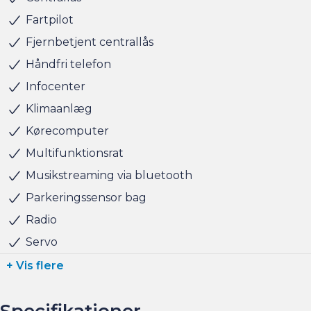
tager naturligvis også gerne din nuværende bil i bytte,
Fartpilot
hvis du har behov for at få afsat den.
Fjernbetjent centrallås
Håndfri telefon
Salgsafdelingen åbningstider:
Infocenter
Man-Fre kl. 10.00 - 17.00
Lørdag kl. 11.00 - 15.00
Klimaanlæg
Søndag kl. 10.00 - 15.00
Kørecomputer
Multifunktionsrat
Musikstreaming via bluetooth
Parkeringssensor bag
Radio
Servo
+ Vis flere
Specifikationer