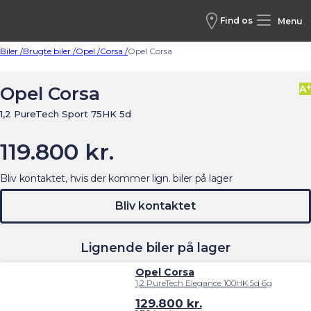
Find os
Menu
Biler /
Brugte biler /
Opel /
Corsa /
Opel Corsa
+
Opel Corsa
A
1,2 PureTech Sport 75HK 5d
119.800 kr.
Bliv kontaktet, hvis der kommer lign. biler på lager
Bliv kontaktet
Lignende biler på lager
Opel Corsa
1,2 PureTech Elegance 100HK 5d 6g
129.800
kr.