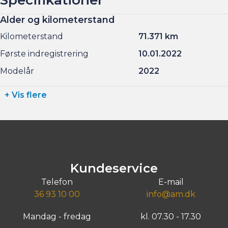
Alder og kilometerstand
Kilometerstand
71.371 km
Første indregistrering
10.01.2022
Modelår
2022
+ Vis flere
Kundeservice
Telefon
E-mail
36 93 10 00
info@am.dk
Mandag - fredag
kl. 07.30 - 17.30