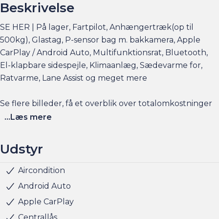
Beskrivelse
SE HER | På lager, Fartpilot, Anhængertræk(op til
500kg), Glastag, P-sensor bag m. bakkamera, Apple
CarPlay / Android Auto, Multifunktionsrat, Bluetooth,
El-klapbare sidespejle, Klimaanlæg, Sædevarme for,
Ratvarme, Lane Assist og meget mere
Se flere billeder, få et overblik over totalomkostninger
og faktorers påvirkning på rækkevidden på am.dk
...Læs mere
Husk at booke en forudgående aftale her eller via
Udstyr
am.dk - så er bilen gjort klar, når du kommer, og der er
sat tid af med en salgskonsulent til at snakke om
Aircondition
Sædevarme for
Udvendig temperaturmåler
Kopholder
Stofindtræk
Splitbagsæde
ABS
Airbag
Antispin
ESP
Isofix
5 sæder
Elruder for
El-foldbare spejle
El-spejle
Alufælge
LED baglygter
LED kørelys
Tonede ruder
Bakkamera
Bluetooth
Startspærre
Glastag
Rat m. varme
Anhængertræk
handlen efterfølgende.
Android Auto
Apple CarPlay
Har du behov for et billån, så kan vi hjælpe med
Centrallås
finansiering til markedets bedste priser og vilkår, og vi