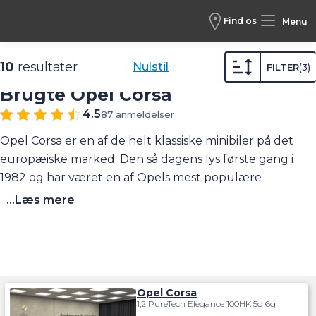
Find os
Menu
Biler /
Brugte biler /
Opel /
Corsa
10
resultater
Nulstil
FILTER
3
Brugte Opel Corsa
4.5
87 anmeldelser
Opel Corsa er en af de helt klassiske minibiler på det
europæiske marked. Den så dagens lys første gang i
1982 og har været en af Opels mest populære
modeller lige siden. Den seneste version (Corsa F) blev
...Læs mere
introduceret i 2019 og er en moderne og skarpt
designet bybil i den store ende af skalaen (se video).
Den deler platform med Peugeot 208, da Opel nu ejes
af Peugeot-producenten Stellantis. Corsa fås også som
elbil, Corsa-e.
Klik her
og læs mere om den seneste
Opel Corsa
1,2 PureTech Elegance 100HK 5d 6g
udgave af Opel Corsa.
Se også videotest af Opel Corsa