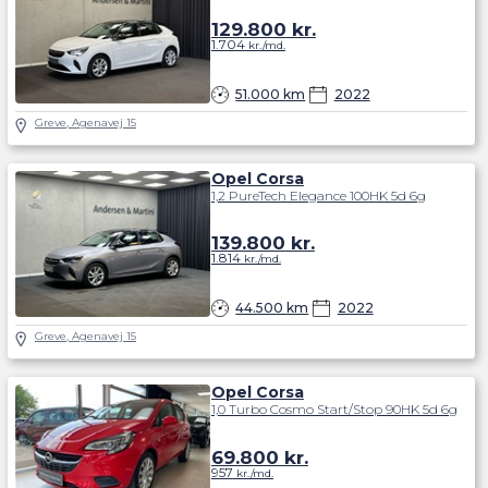
her
.
129.800
kr.
1.704
kr./md.
51.000 km
2022
Greve, Agenavej 15
Opel Corsa
1,2 PureTech Elegance 100HK 5d 6g
139.800
kr.
1.814
kr./md.
44.500 km
2022
Greve, Agenavej 15
Opel Corsa
1,0 Turbo Cosmo Start/Stop 90HK 5d 6g
69.800
kr.
957
kr./md.