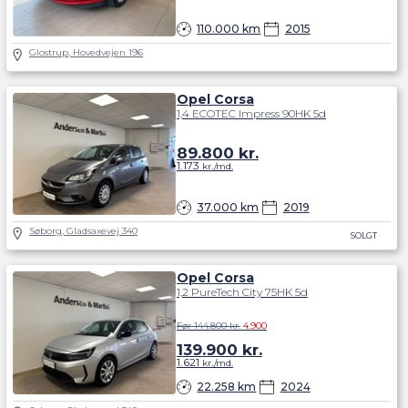
110.000 km
2015
Glostrup, Hovedvejen 196
Opel Corsa
1,4 ECOTEC Impress 90HK 5d
89.800
kr.
1.173
kr./md.
37.000 km
2019
Søborg, Gladsaxevej 340
SOLGT
Opel Corsa
1,2 PureTech City 75HK 5d
Før 144.800 kr.
4.900
139.900
kr.
1.621
kr./md.
22.258 km
2024