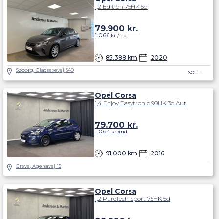
1,2 Edition 75HK 5d
79.900
kr.
1.066
kr./md.
85.388 km
2020
Søborg, Gladsaxevej 340
SOLGT
Opel Corsa
1,4 Enjoy Easytronic 90HK 3d Aut.
79.700
kr.
1.064
kr./md.
91.000 km
2016
Greve, Agenavej 15
Opel Corsa
1,2 PureTech Sport 75HK 5d