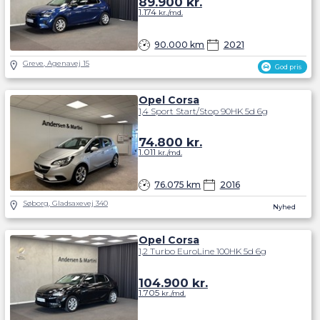
89.900
kr.
1.174
kr./md.
90.000 km
2021
Greve, Agenavej 15
God pris
Opel Corsa
1,4 Sport Start/Stop 90HK 5d 6g
74.800
kr.
1.011
kr./md.
76.075 km
2016
Søborg, Gladsaxevej 340
Nyhed
Opel Corsa
1,2 Turbo EuroLine 100HK 5d 6g
104.900
kr.
1.705
kr./md.