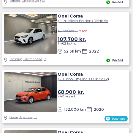
Søborg, Gladsaxevej 340
Prisfald
Opel Corsa
1,2 PureTech Edition+ 75HK 5d
Før 109.900 kr.
2.200
107.700
kr.
1.462
kr./md.
52.311 km
2022
Taastrup, Husmandsvej 3
Prisfald
Opel Corsa
1,2 Turbo CityLine 100HK 5d 6g
68.900
kr.
948
kr./md.
132.000 km
2020
Greve, Agenavej 15
Super pris
Opel Corsa