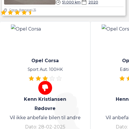
Anmeldelser af Opel Corsa
51.000 km
2020
Greve, Agenavej 15
4.5
87 anmeldelser
Opel Corsa
Op
Sport Aut. 100HK
Edit
Kenn Kristiansen
Henn
Rødovre
Vil ikke anbefale bilen til andre
Vil anbefa
Dato:
28-02-2025
Dato: