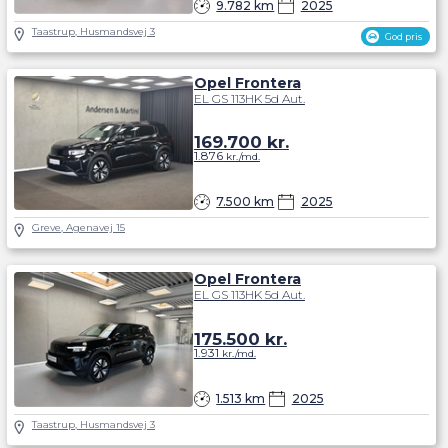
9.782 km
2025
Taastrup, Husmandsvej 3
God pris
Opel Frontera
EL GS 113HK 5d Aut.
169.700
kr.
1.876
kr./md.
7.500 km
2025
Greve, Agenavej 15
Opel Frontera
EL GS 113HK 5d Aut.
175.500
kr.
1.931
kr./md.
1.513 km
2025
Taastrup, Husmandsvej 3