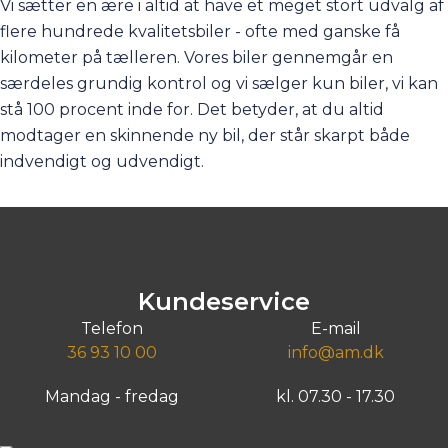
Vi sætter en ære i altid at have et meget stort udvalg af
flere hundrede kvalitetsbiler - ofte med ganske få
kilometer på tælleren. Vores biler gennemgår en
særdeles grundig kontrol og vi sælger kun biler, vi kan
stå 100 procent inde for. Det betyder, at du altid
modtager en skinnende ny bil, der står skarpt både
indvendigt og udvendigt.
Kundeservice
Telefon
E-mail
36 93 10 00
info@am.dk
Mandag - fredag
kl. 07.30 - 17.30