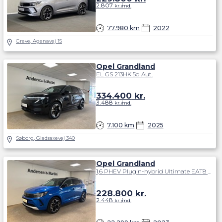
2.807
kr./md.
77.980 km
2022
Greve, Agenavej 15
Opel Grandland
EL GS 213HK 5d Aut.
334.400
kr.
3.488
kr./md.
7.100 km
2025
Søborg, Gladsaxevej 340
Opel Grandland
1,6 PHEV Plugin-hybrid Ultimate EAT8 225HK 5d 8g Aut.
228.800
kr.
2.448
kr./md.