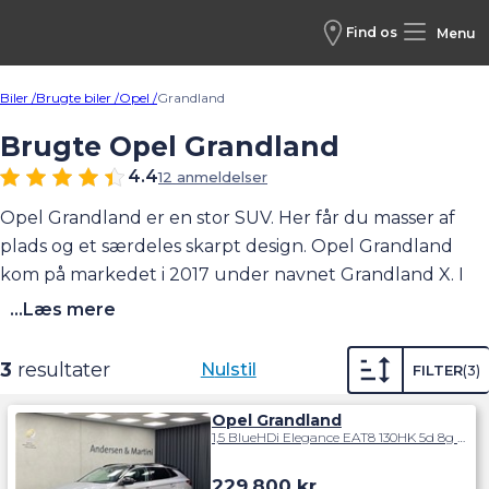
Find os
Menu
Biler /
Brugte biler /
Opel /
Grandland
Brugte Opel Grandland
4.4
12 anmeldelser
Opel Grandland er en stor SUV. Her får du masser af
plads og et særdeles skarpt design. Opel Grandland
kom på markedet i 2017 under navnet
Grandland X
. I
forbindelse med et større facelift i foråret 2021
...Læs mere
droppede Opel X'et i navnet. Grandland deler platform
med den populære "søstermodel"
Peugeot 3008
. Med
3
resultater
Nulstil
FILTER
3
en Opel Grandland får du en strømlinet og velkørende
SUV med masser af udstyr helt fra
Opel Grandland
1,5 BlueHDi Elegance EAT8 130HK 5d 8g Aut.
indstigningsmodellen. Se vores udvalg af brugte
Grandland nedenfor.
Læs mere om bilen her.
229.800
kr.