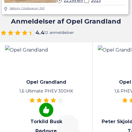
22.299 km
2023
Søborg, Gladsaxevej 340
Anmeldelser af Opel Grandland
4.4
12 anmeldelser
Opel Grandland
Opel
1,6 Ultimate PHEV 300HK
1,6 PHE
Torkild Busk
Peter Skjo
Rødovre
T