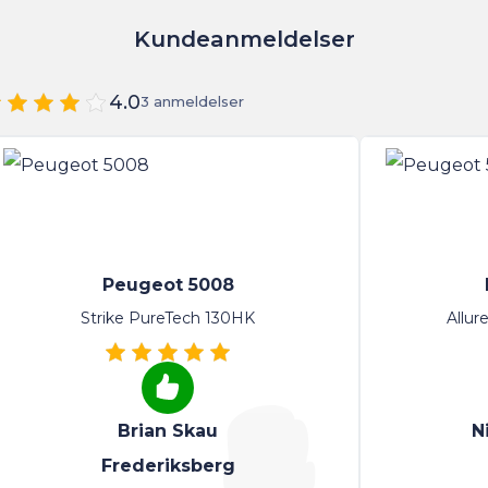
Kundeanmeldelser
4.0
3 anmeldelser
Peugeot 5008
Strike PureTech 130HK
Allur
Brian Skau
N
Frederiksberg