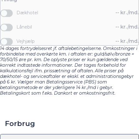
--
kr./md.
Dækhotel
--
kr./md.
Lånebil
--
kr./md.
Vejhjælp
14 dages fortrydelsesret jf. aftalebetingelserne. Omkostninger i
forbindelse med overkørte km. i aftalen er: guld/sølv/bronze =
70/50/15 øre pr. km. De oplyste priser er kun gældende ved
korrekt indtastede informationer. Der tages forbehold for
kalkulationsfejl ifm. prissætning af aftalen. Alle priser på
dækhotel- og serviceaftaler er ekskl. et administrationsgebyr
på 6 kr. Vælger man Betalingsservice (PBS) som
betalingsmetode er der yderligere 14 kr./md i gebyr.
Betalingskort som f.eks. Dankort er omkostningsfrit.
Forbrug