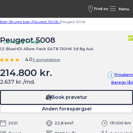
Find os
Menu
Biler /
Brugte biler /
Peugeot /
5008 /
Peugeot 5008
+
Peugeot 5008
A
Levering 5 dage
1,5 BlueHDi Allure Pack EAT8 130HK 5d 8g Aut.
4.0
3 anmeldelser
214.800 kr.
Prisalarm
2.637 kr./md.
Beregn lån
Book prøvetur
Anden forespørgsel
2021
22,8 km/l
131.000 km