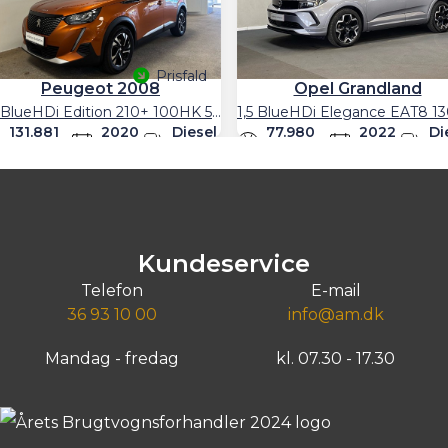
Prisfald
Peugeot 2008
Opel Grandland
1,5 BlueHDi Edition 210+ 100HK 5d 6g
131.881
2020
Diesel
77.980
2022
Di
km
km
Billån
2.807
kr.
109.800 kr.
5.400
229.80
Kontant
lån
1.699
kr./md.
104.400
kr.
ntant
Greve, Agenavej 15
Kundeservice
Søborg, Gladsaxevej 340
Telefon
E-mail
36 93 10 00
info@am.dk
Mandag - fredag
kl. 07.30 - 17.30