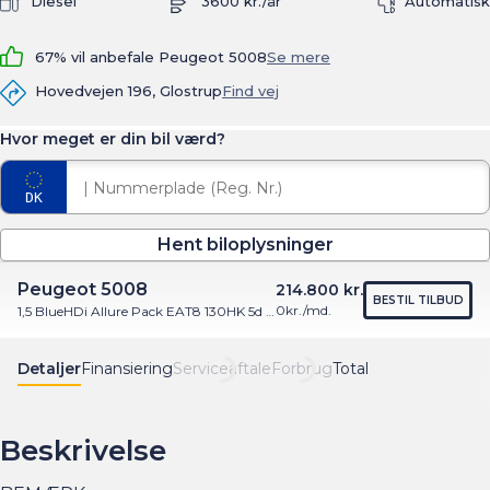
Diesel
3600 kr./år
Automatisk
67% vil anbefale Peugeot 5008
Se mere
Hovedvejen 196, Glostrup
Find vej
Hvor meget er din bil værd?
Hent biloplysninger
Peugeot 5008
214.800 kr.
BESTIL TILBUD
0
kr./md.
1,5 BlueHDi Allure Pack EAT8 130HK 5d 8g Aut.
Detaljer
Finansiering
Serviceaftale
Forbrug
Total
Beskrivelse