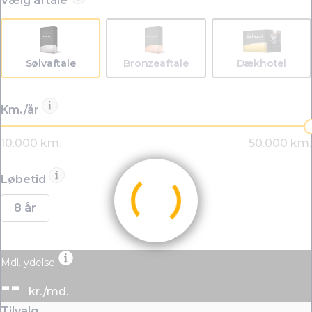
Vælg aftale
Sølvaftale
Bronzeaftale
Dækhotel
Km./år
Løbetid
8 år
Mdl. ydelse
--
kr./md.
Tilvalg