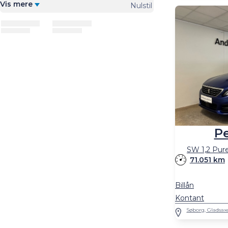
Vis mere
Nulstil
P
SW 1,2 Pure
71.051 km
Billån
Kontant
Søborg, Gladsax