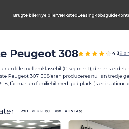
Brugte biler
Nye biler
Værksted
Leasing
Købsguide
Kont
e Peugeot 308
4.3
8 a
r en lille mellemklassebil (C-segment), der er særdeles
øste Peugeot 307. 308'eren produceres nu i sin tredje g
8, får man en familiebil med god plads (især i stationcar
r heller ikke noget tilbage at ønske. Den seneste udgav
- samt i en eludgave kaldet
E-308
. Hos A&M har vi ofte e
hos os, kan du være sikker på, at du får den bedste råd
ater
RYD
PEUGEOT
308
KONTANT
or viden om bilen.
Klik her
, og læs mere om Peugeot 308 