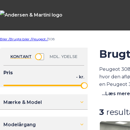
Biler /
Brugte biler /
Peugeot /
308
Brugt
Peugeot 308 e
hvor den afl
en Peugeot 30
kabinen lade
...Læs mere
dieselmotor 
Mærke & Model
Peugeot 308 
3
result
har derfor st
Modelårgang