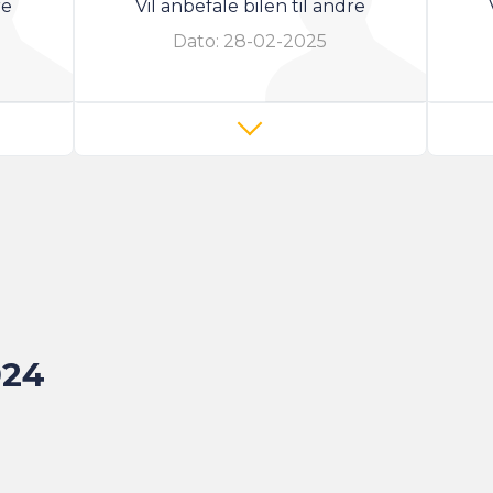
re
Vil anbefale bilen til andre
Dato:
28-02-2025
024