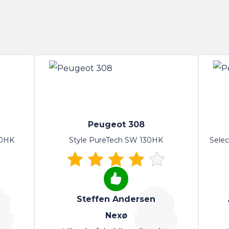
Peugeot 308
30HK
Style PureTech SW 130HK
Selec
Steffen Andersen
Nexø