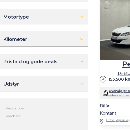
Motortype
Kilometer
Prisfald og gode deals
P
1,6 Bl
153.500 k
Udstyr
Overvåg pris
prisen ændrer 
Billån
Kontant
Greve, Agenavej