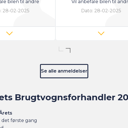
ale bilen til andre
Vil anbefale bilen til and
:
28-02-2025
Dato:
28-02-2025
Se alle anmeldelser
ets Brugtvognsforhandler 2
Årets
r det første gang
nd.