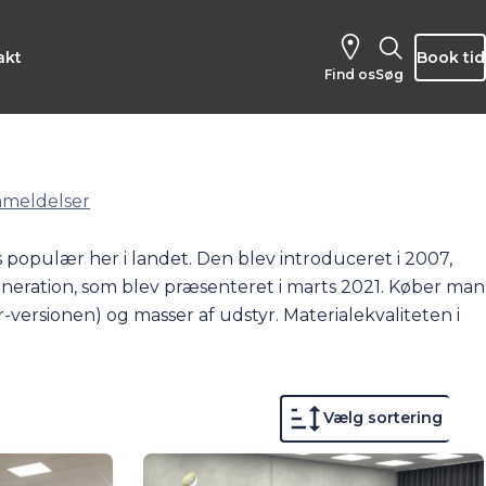
akt
Book tid
Find os
Søg
nmeldelser
 populær her i landet. Den blev introduceret i 2007,
eneration, som blev præsenteret i marts 2021. Køber man
-versionen) og masser af udstyr. Materialekvaliteten i
e fås som plug-in-hybrid og med benzin- eller
n del Peugeot 308’ere til salg. Hvis du køber en brugt
givning. Vi er nemlig autoriseret Peugeot-forhandler og
Vælg sortering
på nybilssiden her på am.dk.