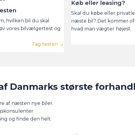
Køb eller leasing?
testen
Skal du købe eller privatl
om, hvilken bil du skal
næste bil? Det kommer oft
øv vores bilvælgertest og
hvad man vægter højest.
Tag testen →
af Danmarks største forhand
e af næsten nye biler.
lgskonsulenter
ing og finde den helt