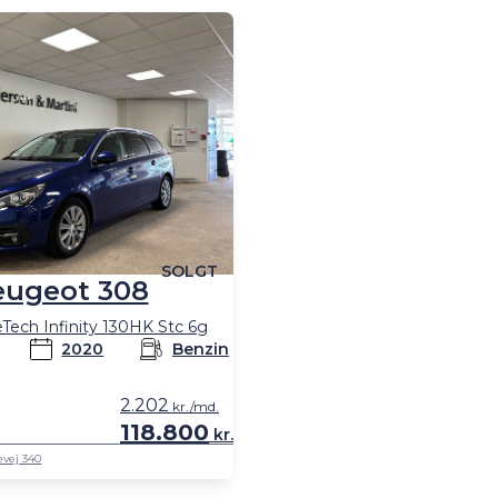
SOLGT
eugeot 308
Tech Infinity 130HK Stc 6g
2020
Benzin
2.202
kr./md.
118.800
kr.
evej 340