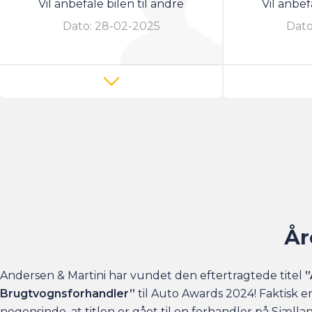
Vil anbefale bilen til andre
Vil anbef
Dato:
28-02-2025
Dato
År
Andersen & Martini har vundet den eftertragtede titel
”
Brugtvognsforhandler”
til Auto Awards 2024! Faktisk e
nogensinde, at titlen er gået til en forhandler på Sjælla