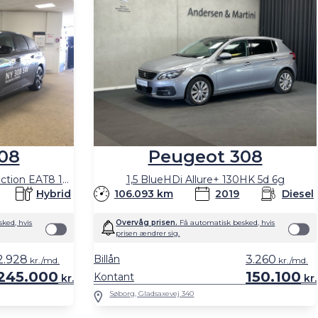
08
Peugeot 308
SW 1,6 Plugin-hybrid First Selection EAT8 180HK Stc 8g Aut.
1,5 BlueHDi Allure+ 130HK 5d 6g
Hybrid
106.093 km
2019
Diesel
ked, hvis
Overvåg prisen.
Få automatisk besked, hvis
prisen ændrer sig.
2.928
Billån
3.260
kr./md.
kr./md.
245.000
150.100
Kontant
kr.
kr.
Søborg, Gladsaxevej 340