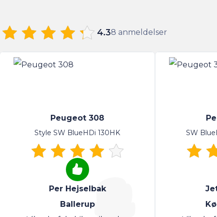
4.3
8 anmeldelser
Peugeot 308
Pe
Style SW BlueHDi 130HK
SW BlueH
Per Hejselbak
Je
Ballerup
Kø