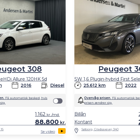
eugeot 308
Peugeot 3
ueHDi Allure 120HK 5d
m
2016
Diesel
25.612 km
2022
en.
Få automatisk besked, hvis
Overvåg prisen.
Få automatisk bes
sig.
prisen ændrer sig.
1.162
Billån
kr./md.
88.800
Kontant
kr.
 15
Søborg, Gladsaxevej 340
Se video