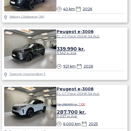
nypriser
her
.
40 km
2026
Søborg, Gladsaxevej 340
Peugeot e-3008
EL GT Pack 210HK 5d Aut.
339.990
kr.
3.542
kr./md.
921 km
2026
Taastrup, Husmandsvej 3
Peugeot e-3008
EL GT Pack 210HK 5d Aut.
Før 288.800 kr.
1.100
287.700
kr.
3.027
kr./md.
6.000 km
2025