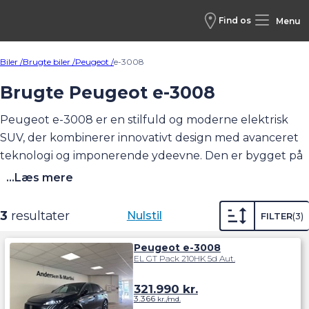
Find os
Menu
Biler /
Brugte biler /
Peugeot /
e-3008
Brugte Peugeot e-3008
Peugeot e-3008 er en stilfuld og moderne elektrisk
SUV, der kombinerer innovativt design med avanceret
teknologi og imponerende ydeevne. Den er bygget på
Stellantis’ nye STLA Medium-platform, som giver
...Læs mere
mulighed for længere rækkevidde og forbedret
energieffektivitet. Når det kommer til ydeevne, tilbyder
3
resultater
Nulstil
FILTER
3
e-3008 en rækkevidde på op til 525 km. ifølge
WLTP
-
målemetoden. Opladning er effektiv, og bilen
Peugeot e-3008
EL GT Pack 210HK 5d Aut.
understøtter lynopladning, hvor den kan oplades fra 20
til 80 % på omkring 30 minutter. Se det aktuelle
321.990
kr.
udvalg af brugte nedenfor, og læs om bilen og find
3.366
kr./md.