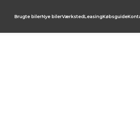
Brugte biler
Nye biler
Værksted
Leasing
Købsguide
Kont