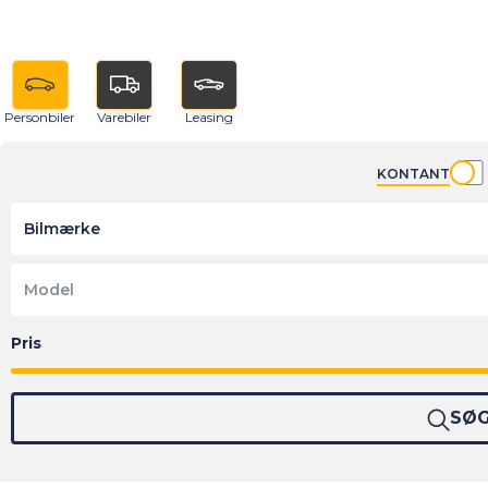
Personbiler
Varebiler
Leasing
KONTANT
Bilmærke
Model
SØ