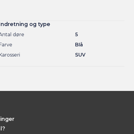
Indretning og type
Antal døre
5
Farve
Blå
Karosseri
SUV
linger
l?