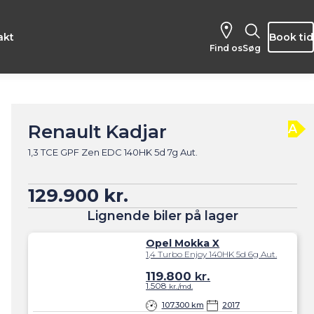
akt
Book tid
Find os
Søg
Renault Kadjar
A
1,3 TCE GPF Zen EDC 140HK 5d 7g Aut.
129.900 kr.
Lignende biler på lager
Opel Mokka X
1,4 Turbo Enjoy 140HK 5d 6g Aut.
119.800
kr.
1.508
kr./md.
107.300 km
2017