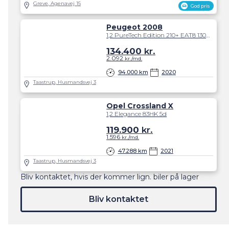
Greve, Agenavej 15
God pris
Peugeot 2008
1,2 PureTech Edition 210+ EAT8 130HK 5d 8g Aut.
134.400
kr.
2.092
kr./md.
94.000 km
2020
Taastrup, Husmandsvej 3
Opel Crossland X
1,2 Elegance 83HK 5d
119.900
kr.
1.596
kr./md.
47.288 km
2021
Taastrup, Husmandsvej 3
Bliv kontaktet, hvis der kommer lign. biler på lager
Bliv kontaktet