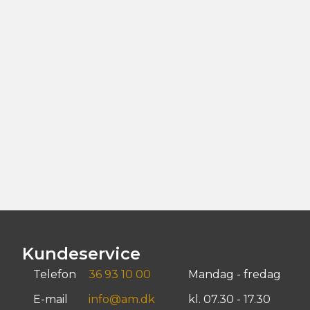
Kundeservice
Telefon
36 93 10 00
Mandag - fredag
E-mail
info@am.dk
kl. 07.30 - 17.30