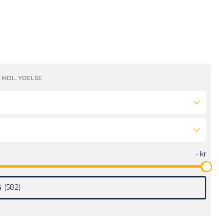
MDL. YDELSE
G
582