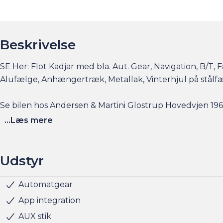
Beskrivelse
SE Her: Flot Kadjar med bla. Aut. Gear, Navigation, B/T, 
Alufælge, Anhængertræk, Metallak, Vinterhjul på stålf
Se bilen hos Andersen & Martini Glostrup Hovedvjen 196
...Læs mere
Udstyr
Automatgear
Nøglefri start
Nøglefri døre
Parkeringssensor bag
Parkeringssensor for
Sædevarme for
USB stik
Alufælge
Anhængertræk
LED kørelys
Metallak
Tonede ruder
Vinterhjul medfølger
Armlæn
Højdejusterbart førersæde
Justerbart rat
Kopholder
Læderrat
Splitbagsæde
Stofindtræk
6 Airbags
ABS
ESP
Vejbaneassistent
App integration
AUX stik