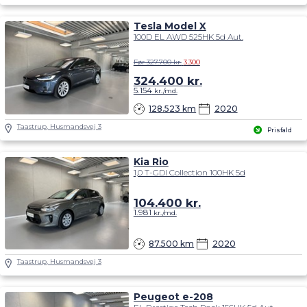
Tesla Model X
100D EL AWD 525HK 5d Aut.
Før 327.700 kr.
3.300
324.400
kr.
5.154
kr./md.
128.523 km
2020
Taastrup, Husmandsvej 3
Prisfald
Kia Rio
1,0 T-GDI Collection 100HK 5d
104.400
kr.
1.981
kr./md.
87.500 km
2020
Taastrup, Husmandsvej 3
Peugeot e-208