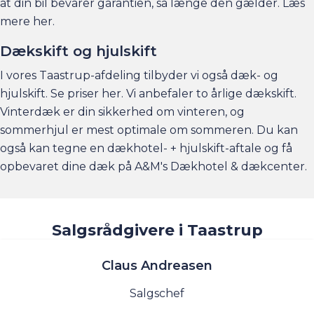
at din bil bevarer garantien, så længe den gælder. Læs
mere
her
.
Dækskift og hjulskift
I vores Taastrup-afdeling tilbyder vi også dæk- og
hjulskift. Se priser
her
. Vi anbefaler to årlige dækskift.
Vinterdæk er din sikkerhed om vinteren, og
sommerhjul er mest optimale om sommeren. Du kan
også kan tegne en dækhotel- + hjulskift-aftale og få
opbevaret dine dæk på
A&M's Dækhotel & dækcenter
.
Salgsrådgivere i Taastrup
Claus Andreasen
Salgschef