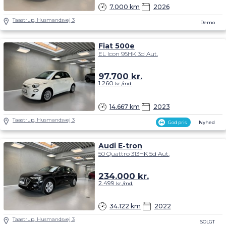
7.000 km
2026
Taastrup, Husmandsvej 3
Demo
Fiat 500e
EL Icon 95HK 3d Aut.
97.700
kr.
1.260
kr./md.
14.667 km
2023
Taastrup, Husmandsvej 3
God pris
Nyhed
Audi E-tron
50 Quattro 313HK 5d Aut.
234.000
kr.
2.499
kr./md.
34.122 km
2022
Taastrup, Husmandsvej 3
SOLGT