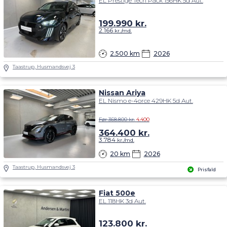
EL Prestige Tech Pack 156HK 5d Aut.
199.990
kr.
2.166
kr./md.
2.500 km
2026
Taastrup, Husmandsvej 3
Nissan Ariya
EL Nismo e-4orce 429HK 5d Aut.
Før 368.800 kr.
4.400
364.400
kr.
3.784
kr./md.
20 km
2026
Taastrup, Husmandsvej 3
Prisfald
Fiat 500e
EL 118HK 3d Aut.
123.800
kr.