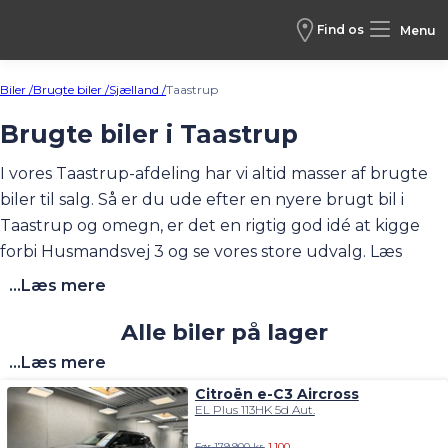
Find os
Menu
Biler /
Brugte biler /
Sjælland /
Taastrup
Brugte biler i Taastrup
I vores Taastrup-afdeling har vi altid masser af brugte
biler til salg. Så er du ude efter en nyere brugt bil i
Taastrup og omegn, er det en rigtig god idé at kigge
forbi Husmandsvej 3 og se vores store udvalg. Læs
mere om afdelingen
her
.
...Læs mere
Alle biler på lager
...Læs mere
Citroën e-C3 Aircross
EL Plus 113HK 5d Aut.
Før 179.900 kr.
1.100