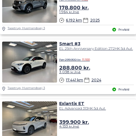
178.800
kr.
1.964
kr./md.
6.192 km
2025
Taastrup, Husmandsvej 3
Prisfald
Smart #3
EL 25th Anniversary Edition 272HK 5d Aut.
Før 299.900 kr.
11.100
288.800
kr.
3.038
kr./md.
17.441 km
2024
Taastrup, Husmandsvej 3
Prisfald
Exlantix ET
EL Advanced 313HK 5d Aut.
399.900
kr.
4.133
kr./md.