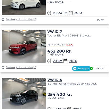
1.437
kr./md.
9.000 km
2023
Taastrup, Husmandsvej 3
SOLGT
VW ID.7
Tourer EL Pro S 286HK Stc Aut.
Før 444.400 kr.
12.200
432.200
kr.
4.451
kr./md.
20 km
2026
Taastrup, Husmandsvej 3
Super pris
Prisfald
VW ID.4
EL Pro Performance 204HK 5d Aut.
254.400
kr.
2.700
kr./md.