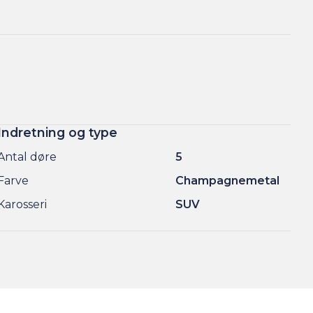
Indretning og type
Antal døre
5
Farve
Champagnemetal
Karosseri
SUV