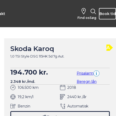
akt
Book tid
Find os
Søg
Skoda Karoq
A
1,0 TSI Style DSG 115HK 5d 7g Aut.
194.700 kr.
Prisalarm
2.348 kr./md.
Beregn lån
106.500 km
2018
19,2 km/l
2440 kr./år
Benzin
Automatisk