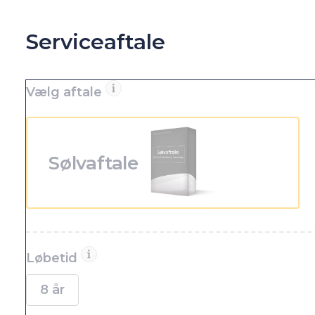
Antal gear
Tilkoblingsvægt uden bremser
7
680 kg
Partikelfilter (DPF)
Tankstørrelse
Nej
-
Serviceaftale
Vælg aftale
Sølvaftale
Løbetid
8 år