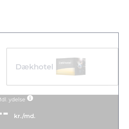
Dækhotel
dl. ydelse
--
kr./md.