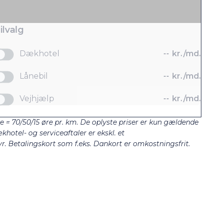
ilvalg
Dækhotel
--
kr./md.
Lånebil
--
kr./md.
Vejhjælp
--
kr./md.
ze = 70/50/15 øre pr. km. De oplyste priser er kun gældende
khotel- og serviceaftaler er ekskl. et
. Betalingskort som f.eks. Dankort er omkostningsfrit.