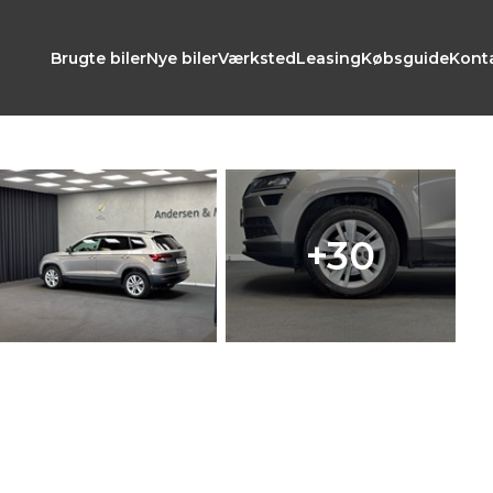
Brugte biler
Nye biler
Værksted
Leasing
Købsguide
Kont
+30