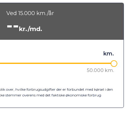
Ved
15.000
km./år
--
kr./md.
k over, hvilke forbrugsudgifter der er forbundet med kørsel i den
ne ikke stemmer overens med det faktiske økonomiske forbrug