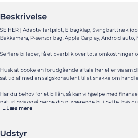
Beskrivelse
SE HER | Adaptiv fartpilot, Elbagklap, Svingbarttræk (op 
Bakkamera, P-sensor bag, Apple Carplay, Android auto,
Se flere billeder, få et overblik over totalomkostninge
Husk at booke en forudgående aftale her eller via am.dk 
sat tid af med en salgskonsulent til at snakke om handl
Har du behov for et billån, så kan vi hjælpe med finansier
naturligvis også gerne din nuværende bil i bytte, hvis du
...Læs mere
Salgsafdelingen åbningstider:
Man-Fre kl. 10.00 - 17.00
Udstyr
Lørdag kl. 11.00 - 15.00