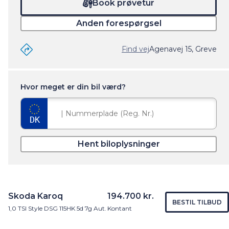
Book prøvetur
Anden forespørgsel
Find vej
Agenavej 15, Greve
Hvor meget er din bil værd?
Hent biloplysninger
Skoda Karoq
194.700 kr.
BESTIL TILBUD
1,0 TSI Style DSG 115HK 5d 7g Aut.
Kontant