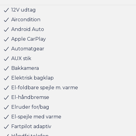
Søndag kl. 10.00 - 15.00
12V udtag
Klimaanlæg 2-zoner
Kørecomputer
Multifunktionsrat
Navigation
Nøglefri døre
Nøglefri start
Parkeringssensor bag
Radio
Servo
Sædevarme for
Udvendig temperaturmåler
USB stik
17" Alufælge
Anhængertræk
Anhængertræk aftageligt
Anhængertræk svingbart (man.)
Indfarvede kofangere
LED baglygter
LED kørelys
Metallak
Armlæn
Justerbart rat
Kopholder
Læderrat
Multijusterbart rat
Splitbagsæde
ABS
Antispin
Dæktrykssensor
ESP
Isofix
Lyssensor
Selealarm
Startspærre
5 sæder
Aircondition
Android Auto
Apple CarPlay
Automatgear
AUX stik
Bakkamera
Elektrisk bagklap
El-foldbare spejle m. varme
El-håndbremse
Elruder for/bag
El-spejle med varme
Fartpilot adaptiv