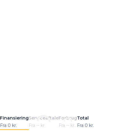
Finansiering
Serviceaftale
Forbrug
Total
Fra
0
kr.
Fra
--
kr.
Fra
--
kr.
Fra
0
kr.