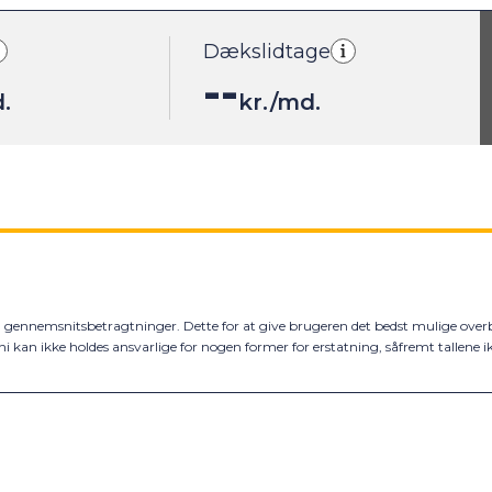
Dækslidtage
--
.
kr./md.
gennemsnitsbetragtninger. Dette for at give brugeren det bedst mulige overbli
tini kan ikke holdes ansvarlige for nogen former for erstatning, såfremt talle