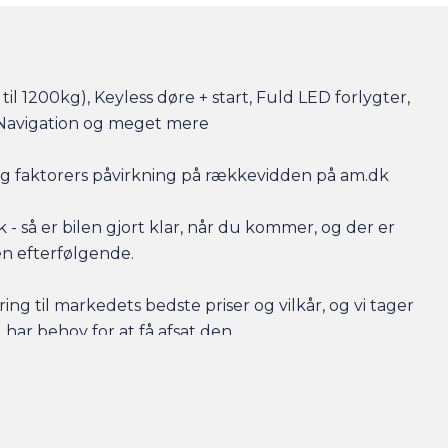
til 1200kg), Keyless døre + start, Fuld LED forlygter,
 Navigation og meget mere
r og faktorers påvirkning på rækkevidden på am.dk
- så er bilen gjort klar, når du kommer, og der er
en efterfølgende.
ing til markedets bedste priser og vilkår, og vi tager
 har behov for at få afsat den.