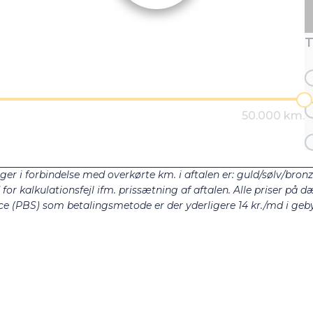
T
ger i forbindelse med overkørte km. i aftalen er: guld/sølv/bron
r kalkulationsfejl ifm. prissætning af aftalen. Alle priser på dæ
e (PBS) som betalingsmetode er der yderligere 14 kr./md i gebyr