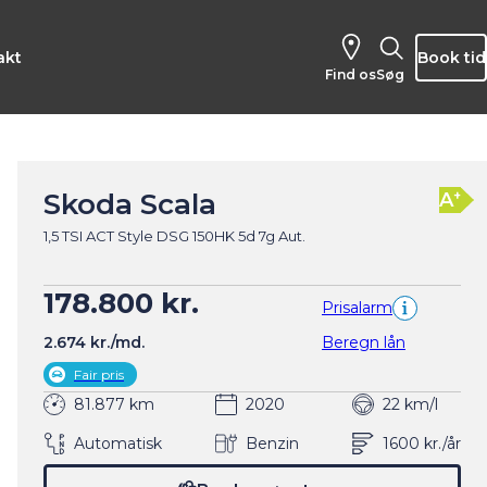
akt
Book tid
Find os
Søg
Skoda Scala
+
A
1,5 TSI ACT Style DSG 150HK 5d 7g Aut.
178.800 kr.
Prisalarm
2.674 kr./md.
Beregn lån
Fair pris
81.877 km
2020
22 km/l
Automatisk
Benzin
1600 kr./år