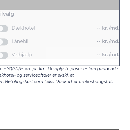
ilvalg
Dækhotel
--
kr./md.
Lånebil
--
kr./md.
Vejhjælp
--
kr./md.
ze = 70/50/15 øre pr. km. De oplyste priser er kun gældende
khotel- og serviceaftaler er ekskl. et
. Betalingskort som f.eks. Dankort er omkostningsfrit.