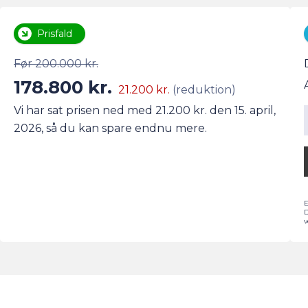
Antal gear
Tilkoblingsvægt uden bremser
7
620 kg
Partikelfilter (DPF)
Tankstørrelse
Nej
-
Prisfald
Før 200.000 kr.
178.800 kr.
21.200 kr.
(reduktion)
Vi har sat prisen ned med 21.200 kr. den 15. april,
2026, så du kan spare endnu mere.
E
D
v