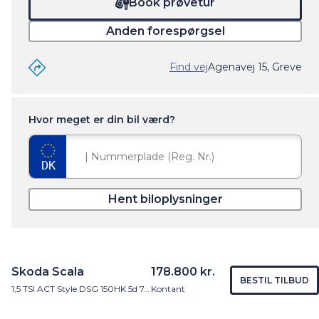
Book prøvetur
Anden forespørgsel
Find vej
Agenavej 15, Greve
Hvor meget er din bil værd?
Hent biloplysninger
Skoda Scala
178.800 kr.
BESTIL TILBUD
1,5 TSI ACT Style DSG 150HK 5d 7g Aut.
Kontant