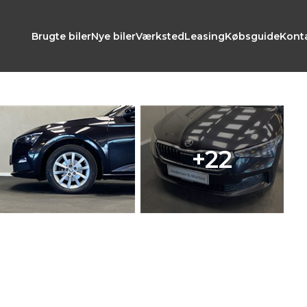
Brugte biler
Nye biler
Værksted
Leasing
Købsguide
Kont
+22