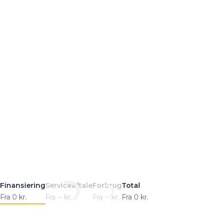
Finansiering
Serviceaftale
Forbrug
Total
Fra
0
kr.
Fra
--
kr.
Fra
--
kr.
Fra
0
kr.