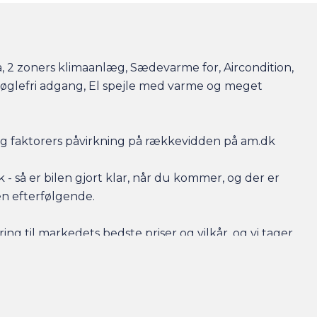
, 2 zoners klimaanlæg, Sædevarme for, Aircondition,
 Nøglefri adgang, El spejle med varme og meget
r og faktorers påvirkning på rækkevidden på am.dk
- så er bilen gjort klar, når du kommer, og der er
en efterfølgende.
ing til markedets bedste priser og vilkår, og vi tager
 har behov for at få afsat den.