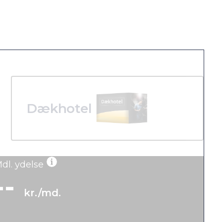
Dækhotel
dl. ydelse
--
kr./md.