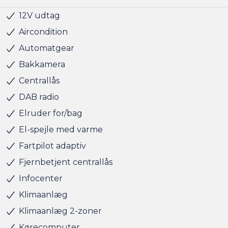
Lørdag kl. 11.00 - 15.00
12V udtag
Musikstreaming via bluetooth
Nøglefri døre
Nøglefri start
Parkeringssensor bag
Radio
Servo
Sædevarme for
Udvendig temperaturmåler
USB stik
Alufælge
LED baglygter
LED kørelys
Metallak
Armlæn
Justerbart rat
Kopholder
Stofindtræk
ABS
Airbag
Antispin
Dæktrykssensor
ESP
Fører-airbag
Isofix
Passager-airbag
Selealarm
Startspærre
Søndag kl. 10.00 - 15.00
Aircondition
Automatgear
Bakkamera
Centrallås
DAB radio
Elruder for/bag
El-spejle med varme
Fartpilot adaptiv
Fjernbetjent centrallås
Infocenter
Klimaanlæg
Klimaanlæg 2-zoner
Kørecomputer