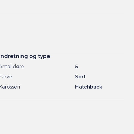
Indretning og type
Antal døre
5
Farve
Sort
Karosseri
Hatchback