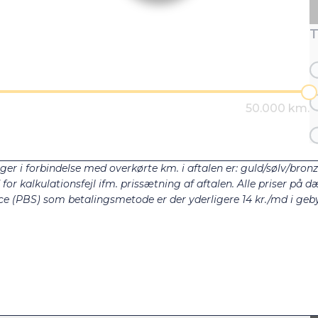
T
ger i forbindelse med overkørte km. i aftalen er: guld/sølv/bron
r kalkulationsfejl ifm. prissætning af aftalen. Alle priser på dæ
e (PBS) som betalingsmetode er der yderligere 14 kr./md i gebyr