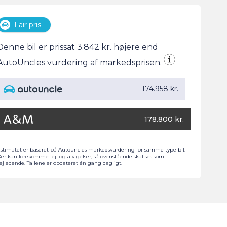
Fair pris
Denne bil er prissat 3.842 kr. højere end
AutoUncles vurdering af markedsprisen.
174.958 kr.
178.800 kr.
stimatet er baseret på Autouncles markedsvurdering for samme type bil.
er kan forekomme fejl og afvigelser, så ovenstående skal ses som
ejledende. Tallene er opdateret én gang dagligt.