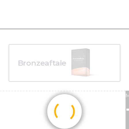
Bronzeaftale
M