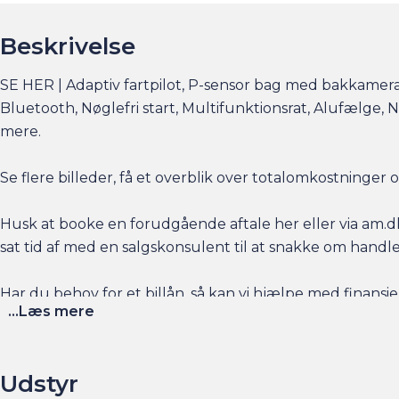
Beskrivelse
SE HER | Adaptiv fartpilot, P-sensor bag med bakkamera
Bluetooth, Nøglefri start, Multifunktionsrat, Alufælge,
mere.
Se flere billeder, få et overblik over totalomkostninge
Husk at booke en forudgående aftale her eller via am.dk 
sat tid af med en salgskonsulent til at snakke om handl
Har du behov for et billån, så kan vi hjælpe med finansier
...Læs mere
naturligvis også gerne din nuværende bil i bytte, hvis du
Salgsafdelingen åbningstider:
Udstyr
Man-Fre kl. 10.00 - 17.00