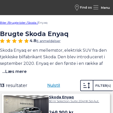
Find os
Menu
Biler /
Brugte biler /
Skoda /
Enyaq
Brugte Skoda Enyaq
4.8
6 anmeldelser
Skoda Enyaq er en mellemstor, elektrisk SUV fra den
tjekkiske bilfabrikant Skoda. Den blev introduceret i
september 2020. Enyaq er den første i en række af
elbiler fra Skoda, hvor alle modelnavne begynder med
...Læs mere
bogstavet E. Enyaq fås både med baghjulstræk og
firhjulstræk. En ny Skoda Enyaq iV kører fra 376 til 545
13
resultater
Nulstil
FILTER
4
kilometer alt efter modelvariant (
WLTP
). Med en Skoda
Enyaq får man masser af plads til både familien og
Skoda Enyaq
80 iV Selection Suite 204HK 5d Aut.
bagage. Samtidig får du den høje SUV-siddehøjde og
masser af udstyr. Hos Andersen & Martini har vi ofte
248.900
kr.