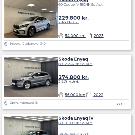
60 Coupe iV 180HK 5d Aut.
229.800
kr.
2.458
kr./md.
54.000 km
2023
Søborg, Gladsaxevej 340
Skoda Enyaq
80 iV 204HK 5d Aut.
274.800
kr.
3.259
kr./md.
56.000 km
2022
Greve, Agenavej 15
SOLGT
Skoda Enyaq iV
60 EL 180HK 5d Aut.
Før 265.100 kr.
45.300