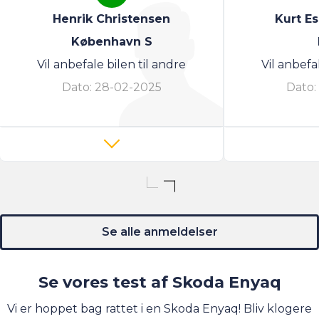
Henrik Christensen
Kurt E
København S
Vil anbefale bilen til andre
Vil anbefa
Dato:
28-02-2025
Dato:
Se alle anmeldelser
Se vores test af Skoda Enyaq
Vi er hoppet bag rattet i en Skoda Enyaq! Bliv klogere