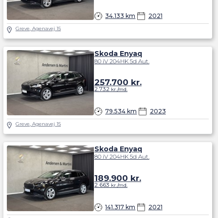
34.133 km
2021
Greve, Agenavej 15
Skoda Enyaq
80 iV 204HK 5d Aut.
257.700
kr.
2.732
kr./md.
79.534 km
2023
Greve, Agenavej 15
Skoda Enyaq
80 iV 204HK 5d Aut.
189.900
kr.
2.663
kr./md.
141.317 km
2021