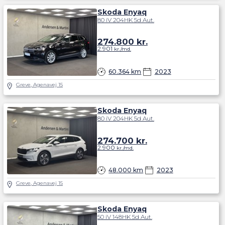
Skoda Enyaq
80 iV 204HK 5d Aut.
274.800
kr.
2.901
kr./md.
60.364 km
2023
Greve, Agenavej 15
Skoda Enyaq
80 iV 204HK 5d Aut.
274.700
kr.
2.900
kr./md.
48.000 km
2023
Greve, Agenavej 15
Skoda Enyaq
50 iV 148HK 5d Aut.