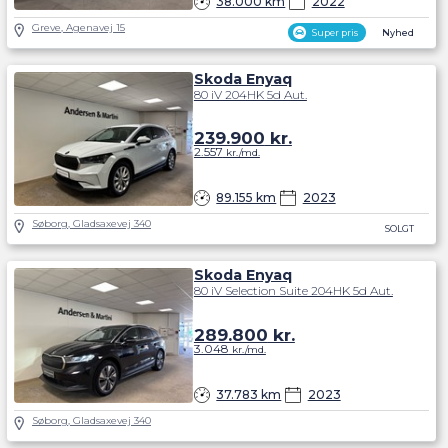
38.000 km
2022
Greve, Agenavej 15
Super pris
Nyhed
Skoda Enyaq
80 iV 204HK 5d Aut.
239.900
kr.
2.557
kr./md.
89.155 km
2023
Søborg, Gladsaxevej 340
SOLGT
Skoda Enyaq
80 iV Selection Suite 204HK 5d Aut.
289.800
kr.
3.048
kr./md.
37.783 km
2023
Søborg, Gladsaxevej 340