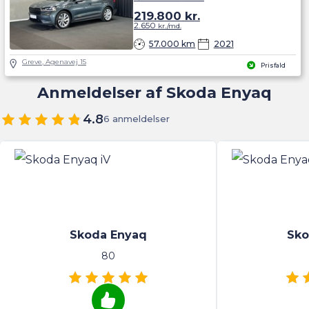
219.800
kr.
2.650
kr./md.
57.000 km
2021
Greve, Agenavej 15
Prisfald
Anmeldelser af Skoda Enyaq
4.8
6 anmeldelser
Skoda Enyaq
Sko
80