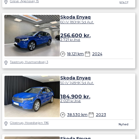
Greve, Agenavej 15
SOLGT
Skoda Enyaq
60 iV 180HK 5d Aut.
256.600
kr.
2.721
kr./md.
18.121 km
2024
Taastrup, Husmandsvej 3
Skoda Enyaq
50 iV 148HK 5d Aut.
184.900
kr.
2.021
kr./md.
38.530 km
2023
Glostrup, Hovedvejen 196
Nyhed
Skoda Enyaq