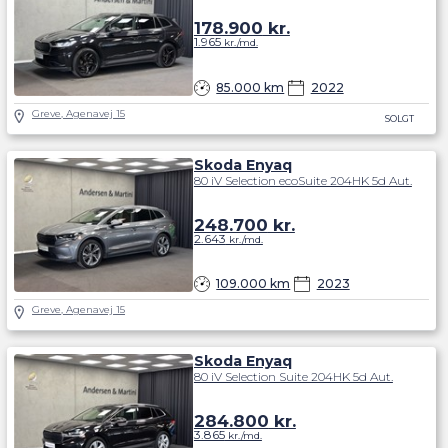
178.900
kr.
1.965
kr./md.
85.000 km
2022
Greve, Agenavej 15
SOLGT
Skoda Enyaq
80 iV Selection ecoSuite 204HK 5d Aut.
248.700
kr.
2.643
kr./md.
109.000 km
2023
Greve, Agenavej 15
Skoda Enyaq
80 iV Selection Suite 204HK 5d Aut.
284.800
kr.
3.865
kr./md.