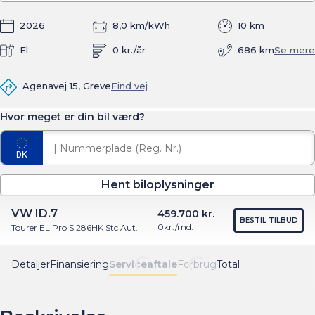
2026
8,0 km/kWh
10 km
El
0 kr./år
686 km
Se mere
Agenavej 15, Greve
Find vej
Hvor meget er din bil værd?
Hent biloplysninger
VW ID.7
459.700 kr.
BESTIL TILBUD
0
kr./md.
Tourer EL Pro S 286HK Stc Aut.
Detaljer
Finansiering
Serviceaftale
Forbrug
Total