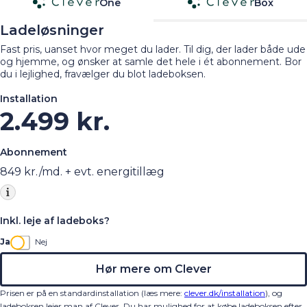
One
Box
Ladeløsninger
Fast pris, uanset hvor meget du lader. Til dig, der lader både ude
og hjemme, og ønsker at samle det hele i ét abonnement. Bor
du i lejlighed, fravælger du blot ladeboksen.
Installation
2.499 kr.
Abonnement
849
kr./md. + evt. energitillæg
Inkl. leje af ladeboks?
Ja
Nej
Hør mere om Clever
Prisen er på en standardinstallation (læs mere:
clever.dk/installation
), og
ladeboksen lejer man af Clever. Du har mulighed for at købe ladeboksen efter