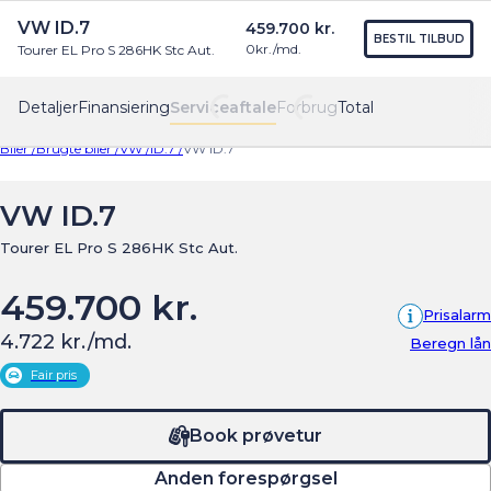
VW ID.7
459.700 kr.
Find os
Menu
BESTIL TILBUD
0
kr./md.
Tourer EL Pro S 286HK Stc Aut.
Detaljer
Finansiering
Serviceaftale
Forbrug
Total
Biler /
Brugte biler /
VW /
ID.7 /
VW ID.7
VW ID.7
Tourer EL Pro S 286HK Stc Aut.
459.700 kr.
Prisalarm
4.722 kr./md.
Beregn lån
Fair pris
Book prøvetur
Anden forespørgsel