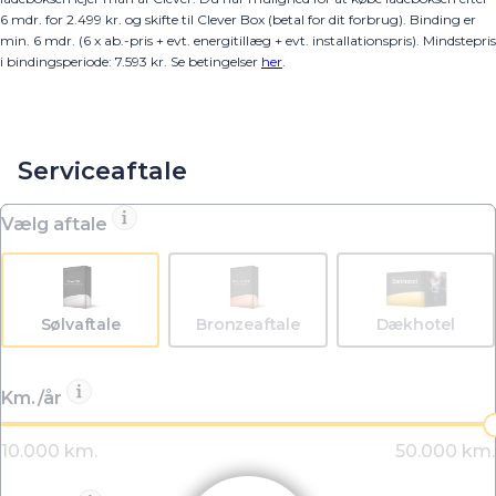
6 mdr. for 2.499 kr. og skifte til Clever Box (betal for dit forbrug). Binding er
min. 6 mdr. (6 x ab.-pris + evt. energitillæg + evt. installationspris).
Mindstepris
i bindingsperiode:
7.593
kr.
Se betingelser
her
.
Serviceaftale
Vælg aftale
Sølvaftale
Bronzeaftale
Dækhotel
Km./år