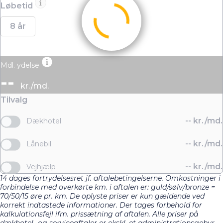
Løbetid
8 år
Mdl. ydelse
--
kr./md.
Tilvalg
--
kr./md.
Dækhotel
--
kr./md.
Lånebil
--
kr./md.
Vejhjælp
14 dages fortrydelsesret jf. aftalebetingelserne. Omkostninger i
forbindelse med overkørte km. i aftalen er: guld/sølv/bronze =
70/50/15 øre pr. km. De oplyste priser er kun gældende ved
korrekt indtastede informationer. Der tages forbehold for
kalkulationsfejl ifm. prissætning af aftalen. Alle priser på
dækhotel- og serviceaftaler er ekskl. et administrationsgebyr