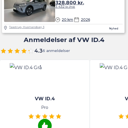
328.800
kr.
3.432
kr./md.
20 km
2026
Taastrup, Husmandsvej 3
Nyhed
Anmeldelser af VW ID.4
4.3
6 anmeldelser
VW ID.4
V
Pro