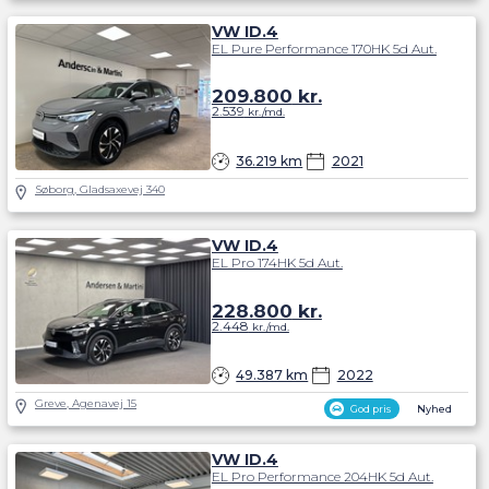
VW ID.4
EL Pure Performance 170HK 5d Aut.
209.800
kr.
2.539
kr./md.
36.219 km
2021
Søborg, Gladsaxevej 340
VW ID.4
EL Pro 174HK 5d Aut.
228.800
kr.
2.448
kr./md.
49.387 km
2022
Greve, Agenavej 15
God pris
Nyhed
VW ID.4
EL Pro Performance 204HK 5d Aut.