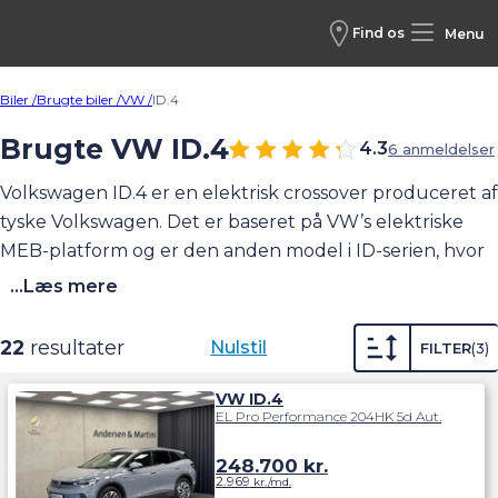
Find os
Menu
Biler /
Brugte biler /
VW /
ID.4
Brugte VW ID.4
4.3
6 anmeldelser
Volkswagen ID.4 er en elektrisk crossover produceret af
tyske Volkswagen. Det er baseret på VW’s elektriske
MEB-platform og er den anden model i ID-serien, hvor
ID.3
var den første. ID.4 kom på markedet i september
...Læs mere
2020 som VW’s første fuldt elektriske crossover/SUV.
ID.4 har tidligere fået titlen som 'World Car of the Year
22
resultater
Nulstil
FILTER
3
2021'. ID.4 (fra 2020 til 2023) har en rækkevidde på ml.
343 og 517 km alt efter model. Den må trække en
VW ID.4
EL Pro Performance 204HK 5d Aut.
anhænger på 750/1.000 kg. (med/uden bremse).
Se
hele vores udvalg af elbiler til salg.
Se også videotest af
248.700
kr.
VW ID.4 her.
2.969
kr./md.