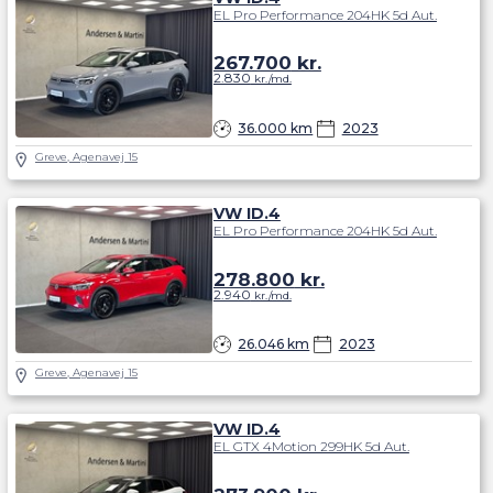
EL Pro Performance 204HK 5d Aut.
267.700
kr.
2.830
kr./md.
36.000 km
2023
Greve, Agenavej 15
VW ID.4
EL Pro Performance 204HK 5d Aut.
278.800
kr.
2.940
kr./md.
26.046 km
2023
Greve, Agenavej 15
VW ID.4
EL GTX 4Motion 299HK 5d Aut.