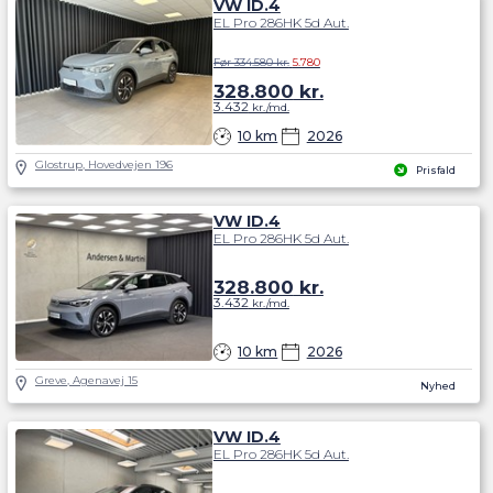
VW ID.4
EL Pro 286HK 5d Aut.
Før 334.580 kr.
5.780
328.800
kr.
3.432
kr./md.
10 km
2026
Glostrup, Hovedvejen 196
Prisfald
VW ID.4
EL Pro 286HK 5d Aut.
328.800
kr.
3.432
kr./md.
10 km
2026
Greve, Agenavej 15
Nyhed
VW ID.4
EL Pro 286HK 5d Aut.