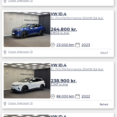
Greve, Agenavej 15
VW ID.4
EL Pro Performance 204HK 5d Aut.
264.800
kr.
2.802
kr./md.
23.000 km
2023
Greve, Agenavej 15
SOLGT
VW ID.4
EL Pro Performance 204HK 5d Aut.
238.900
kr.
2.547
kr./md.
88.000 km
2022
Greve, Agenavej 15
Nyhed
VW ID.4