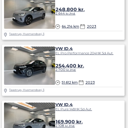
248.800
kr.
2.644
kr./md.
64.214 km
2023
Taastrup, Husmandsvej 3
VW ID.4
EL Pro Performance 204HK 5d Aut.
254.400
kr.
2.700
kr./md.
51.612 km
2023
Taastrup, Husmandsvej 3
VW ID.4
EL Pure 148HK 5d Aut.
169.900
kr.
2.108
kr./md.