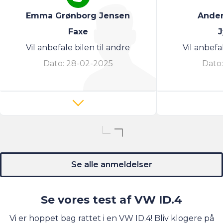
Emma Grønborg Jensen
Ander
Faxe
J
Vil anbefale bilen til andre
Vil anbefa
Dato:
28-02-2025
Dato
Se alle anmeldelser
Se vores test af VW ID.4
Vi er hoppet bag rattet i en VW ID.4! Bliv klogere på