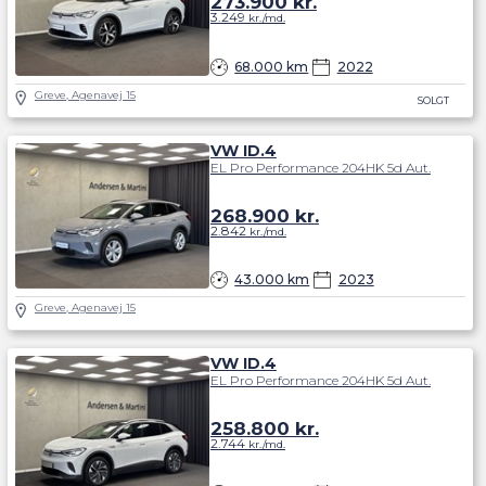
273.900
kr.
3.249
kr./md.
68.000 km
2022
Greve, Agenavej 15
SOLGT
VW ID.4
EL Pro Performance 204HK 5d Aut.
268.900
kr.
2.842
kr./md.
43.000 km
2023
Greve, Agenavej 15
VW ID.4
EL Pro Performance 204HK 5d Aut.
258.800
kr.
2.744
kr./md.