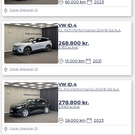
60.000 km
2023
Greve, Agenavej 15
VW ID.4
EL Tech Performance 204HK 5d Aut.
268.800
kr.
3.192
kr./md.
13.000 km
2021
Greve, Agenavej 15
VW ID.4
EL Pro Performance 204HK 5d Aut.
278.800
kr.
2.940
kr./md.
26.000 km
2023
Greve, Agenavej 15