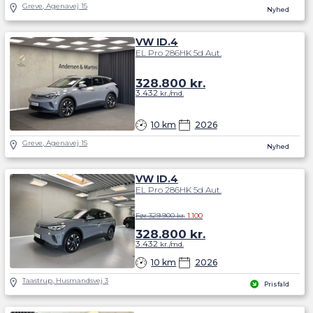
Greve, Agenavej 15
Nyhed
VW ID.4
EL Pro 286HK 5d Aut.
328.800
kr.
3.432
kr./md.
10 km
2026
Greve, Agenavej 15
Nyhed
VW ID.4
EL Pro 286HK 5d Aut.
Før 329.900 kr.
1.100
328.800
kr.
3.432
kr./md.
10 km
2026
Taastrup, Husmandsvej 3
Prisfald