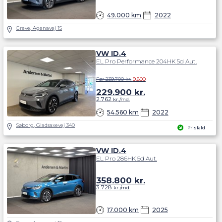
49.000 km
2022
Greve, Agenavej 15
VW ID.4
EL Pro Performance 204HK 5d Aut.
Før 239.700 kr.
9.800
229.900
kr.
2.762
kr./md.
54.560 km
2022
Søborg, Gladsaxevej 340
Prisfald
VW ID.4
EL Pro 286HK 5d Aut.
358.800
kr.
3.728
kr./md.
17.000 km
2025