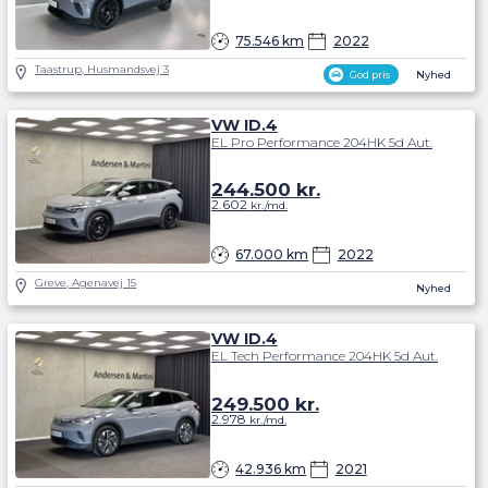
75.546 km
2022
Taastrup, Husmandsvej 3
God pris
Nyhed
VW ID.4
EL Pro Performance 204HK 5d Aut.
244.500
kr.
2.602
kr./md.
67.000 km
2022
Greve, Agenavej 15
Nyhed
VW ID.4
EL Tech Performance 204HK 5d Aut.
249.500
kr.
2.978
kr./md.
42.936 km
2021