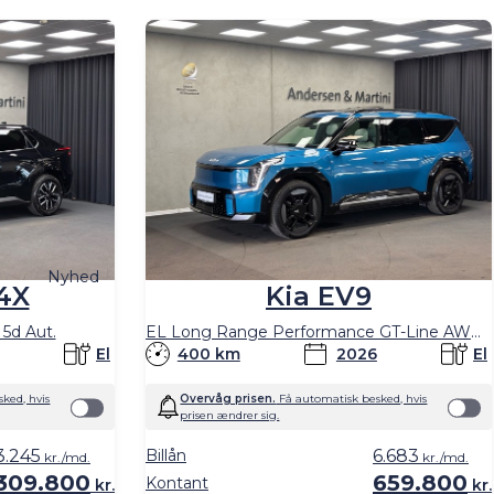
e størrelser og i forskellige prisklasser.
Nyhed
4X
Kia EV9
5d Aut.
EL Long Range Performance GT-Line AWD 384HK 5d Aut.
El
400 km
2026
El
ked, hvis
Overvåg prisen.
Få automatisk besked, hvis
prisen ændrer sig.
3.245
Billån
6.683
kr./md.
kr./md.
309.800
659.800
Kontant
kr.
kr.