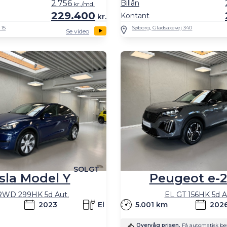
Billån
2.756
kr./md.
229.400
Kontant
kr.
Søborg, Gladsaxevej 340
 15
Se video
SOLGT
sla Model Y
Peugeot e-
RWD 299HK 5d Aut.
EL GT 156HK 5d A
2023
El
5.001 km
202
Overvåg prisen.
Få automatisk bes