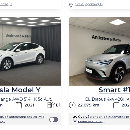
ndsvej 3
Greve, Agenavej 15
Smart #
sla Model Y
EL Brabus 4x4 428HK 
Range AWD 514HK 5d Aut.
22.679 km
202
km
2021
El
Overvåg prisen.
Få automatisk bes
en.
Få automatisk besked, hvis
prisen ændrer sig.
sig.