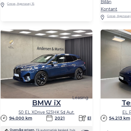
Billån
Greve, Agenavej 15
Kontant
Greve, Agenavej
Leasing
BMW iX
Te
50 EL XDrive 523HK 5d Aut.
EL 
94.000 km
2021
El
54.213 km
Overvåg prisen.
Få automatisk besked, hvis