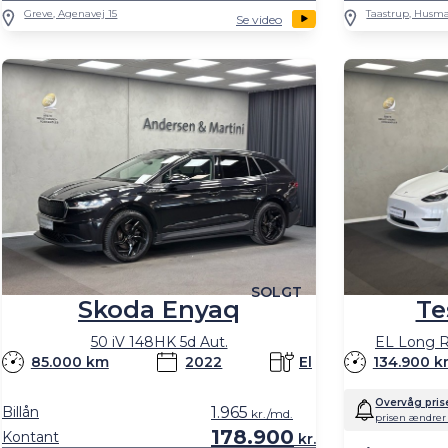
Greve, Agenavej 15
Taastrup, Husma
Se video
SOLGT
Skoda Enyaq
Te
50 iV 148HK 5d Aut.
EL Long 
85.000 km
2022
El
134.900 
Overvåg pris
Billån
1.965
kr./md.
prisen ændrer 
178.900
Kontant
kr.