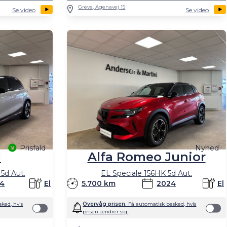
Greve, Agenavej 15
Se video
Se video
Prisfald
Nyhed
1
Alfa Romeo Junior
5d Aut.
EL Speciale 156HK 5d Aut.
4
El
5.700 km
2024
El
ked, hvis
Overvåg prisen.
Få automatisk besked, hvis
prisen ændrer sig.