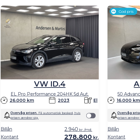
genkendende til det, har vi helt sikkert en stor elbil til di
God pris
VW ID.4
A
EL Pro Performance 204HK 5d Aut.
50 Advanc
26.000 km
2023
El
16.000 km
Overvåg prisen.
Få automatisk besked, hvis
Overvåg pris
prisen ændrer sig.
prisen ændrer 
Billån
2.940
Billån
kr./md.
278.800
Kontant
Kontant
kr.