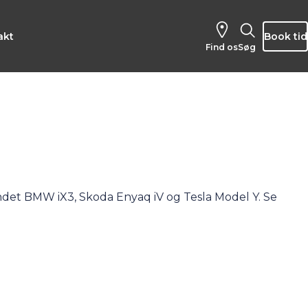
akt
Book tid
Find os
Søg
andet
BMW iX3
,
Skoda Enyaq iV
og
Tesla Model Y
.
Se
 har vi også fået rigtig mange SUV’er som
elbiler
på
ftige biløkonomi som elbiler har. Hvis du kan nikke