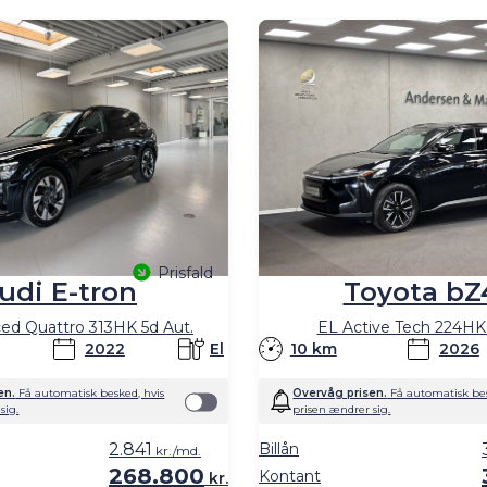
g. Hos Andersen & Martini har vi nemlig biler i stort set all
Prisfald
udi E-tron
Toyota bZ
ed Quattro 313HK 5d Aut.
EL Active Tech 224HK 
2022
El
10 km
2026
en.
Få automatisk besked, hvis
Overvåg prisen.
Få automatisk bes
sig.
prisen ændrer sig.
2.841
Billån
kr./md.
268.800
Kontant
kr.