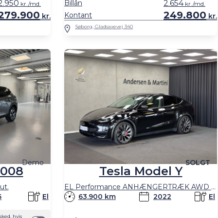
2.950
Billån
2.654
kr./md.
kr./md.
279.900
249.800
Kontant
kr.
kr.
Søborg, Gladsaxevej 340
Demo
SOLGT
2008
Tesla Model Y
ut.
EL Performance ANHÆNGERTRÆK AWD 534HK 5d Aut.
6
El
63.900 km
2022
El
ked, hvis