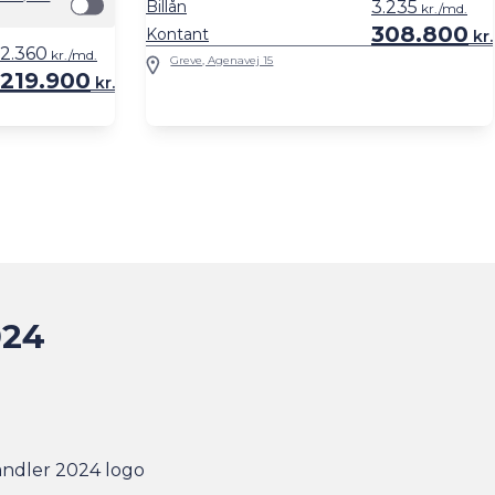
Billån
3.235
kr./md.
308.800
Kontant
kr.
2.360
kr./md.
Greve, Agenavej 15
219.900
kr.
024