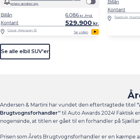
Billån
prisen ændrer sig.
Kontant
Billån
6.086
kr./md.
Taastrup, Husma
529.900
Kontant
kr.
Greve, Agenavej 15
Se video
Se alle elbil SUV'er
År
Andersen & Martini har vundet den eftertragtede titel
”
Brugtvognsforhandler”
til Auto Awards 2024! Faktisk e
nogensinde, at titlen er gået til en forhandler på Sjælla
Prisen som Årets Brugtvognsforhandler er en kæmpe a