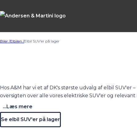
Biler /
Elbilen /
Elbil SUV'er på lager
Hos A&M har vi et af DK's største udvalg af elbil SUV'er – 
oversigten over alle vores elektriske SUV'er og relevant
...Læs mere
SUV’en er en af de allermest populære biltyper i Danm
markedet i dag.
Se elbil SUV'er på lager
En elbil SUV er ideel for dig der vil have godt med plad