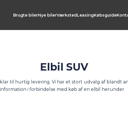
Brugte biler
Nye biler
Værksted
Leasing
Købsguide
Kont
Elbil SUV
klar til hurtig levering. Vi har et stort udvalg af blandt 
 information i forbindelse med køb af en elbil herunder.
ark. Grundet dens popularitet samt måden de bygges på,
s og en høj indstigning, samtidig med at du har den fornu