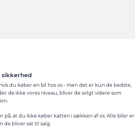
n sikkerhed
e, hvis du køber en bil hos os - men det er kun de bedste,
older de ikke vores niveau, bliver de solgt videre som
ion.
 på, at du ikke køber katten i sækken af os. Alle biler er
 de bliver sat til salg.