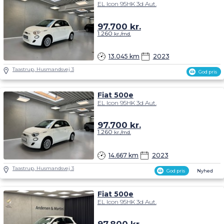
EL Icon 95HK 3d Aut.
97.700
kr.
1.260
kr./md.
13.045 km
2023
Taastrup, Husmandsvej 3
God pris
Fiat 500e
EL Icon 95HK 3d Aut.
97.700
kr.
1.260
kr./md.
14.667 km
2023
Taastrup, Husmandsvej 3
God pris
Nyhed
Fiat 500e
EL Icon 95HK 3d Aut.
97.800
kr.