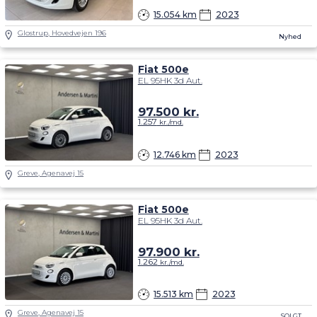
15.054 km
2023
Glostrup, Hovedvejen 196
Nyhed
Fiat 500e
EL 95HK 3d Aut.
97.500
kr.
1.257
kr./md.
12.746 km
2023
Greve, Agenavej 15
Fiat 500e
EL 95HK 3d Aut.
97.900
kr.
1.262
kr./md.
15.513 km
2023
Greve, Agenavej 15
SOLGT