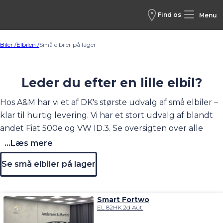
Find os
Menu
Biler /
Elbilen /
Små elbiler på lager
Leder du efter en lille elbil?
Hos A&M har vi et af DK's største udvalg af små elbiler –
klar til hurtig levering. Vi har et stort udvalg af blandt
andet
Fiat 500e
og
VW ID.3
. Se oversigten over alle
vores små (og billige) elbiler og relevant information i
...Læs mere
forbindelse med køb af en elbil herunder.
Se små elbiler på lager
Den lille elbil kan både være for dig hvor en bil bare er
et transportmiddel, der bringer dig fra A til B, og derfor
Smart Fortwo
måske ikke er noget, du har lyst til at bruge mange
EL 82HK 2d Aut.
penge på. Det kan også være, at du bare ikke har lyst til