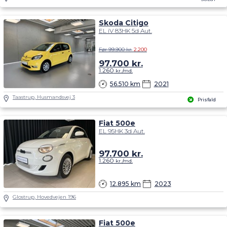
Skoda Citigo
EL iV 83HK 5d Aut.
Før 99.900 kr.
2.200
97.700
kr.
1.260
kr./md.
56.510 km
2021
Taastrup, Husmandsvej 3
Prisfald
Fiat 500e
EL 95HK 3d Aut.
97.700
kr.
1.260
kr./md.
12.895 km
2023
Glostrup, Hovedvejen 196
Fiat 500e