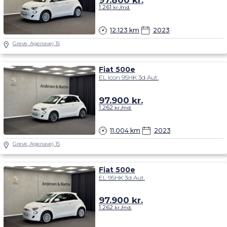
1.261
kr./md.
12.123 km
2023
Greve, Agenavej 15
Fiat 500e
EL Icon 95HK 3d Aut.
97.900
kr.
1.262
kr./md.
11.004 km
2023
Greve, Agenavej 15
Fiat 500e
EL 95HK 3d Aut.
97.900
kr.
1.262
kr./md.