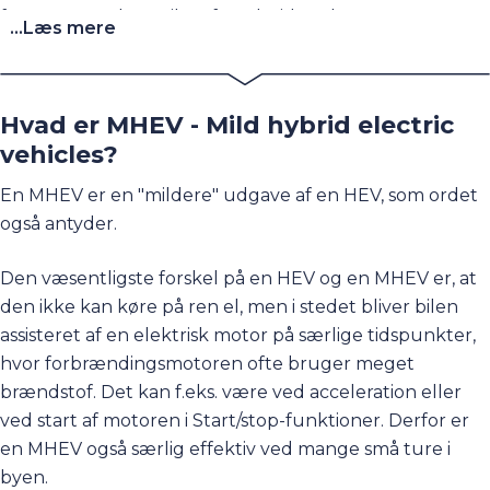
for mange at køre til og fra arbejde uden at
...Læs mere
forbrændingsmotoren bruges. Ladetiden på denne
model fra 0-100% blot cirka 3,5 time - afhængig af
ladestandertype. Ligesom på den almindelige/HEV
Hvad er MHEV - Mild hybrid electric
hybrid oplades batteriet også under kørsel.
vehicles?
Kører du både by-, lande- og en mindre del
En MHEV er en "mildere" udgave af en HEV, som ordet
motorvejskørsel, og ønsker du at køre på strøm over
også antyder.
kortere distancer, så passer plug-in-hybriden godt til dit
behov.
Den væsentligste forskel på en HEV og en MHEV er, at
den ikke kan køre på ren el, men i stedet bliver bilen
assisteret af en elektrisk motor på særlige tidspunkter,
hvor forbrændingsmotoren ofte bruger meget
brændstof. Det kan f.eks. være ved acceleration eller
ved start af motoren i Start/stop-funktioner. Derfor er
en MHEV også særlig effektiv ved mange små ture i
byen.