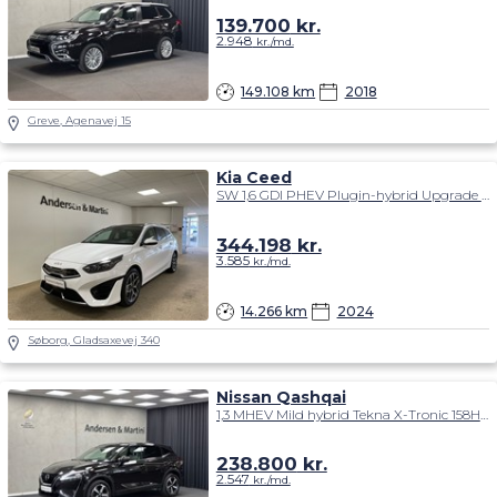
139.700
kr.
2.948
kr./md.
149.108 km
2018
Greve, Agenavej 15
Kia Ceed
SW 1,6 GDI PHEV Plugin-hybrid Upgrade DCT 141HK Stc 6g Aut.
344.198
kr.
3.585
kr./md.
14.266 km
2024
Søborg, Gladsaxevej 340
Nissan Qashqai
1,3 MHEV Mild hybrid Tekna X-Tronic 158HK 5d 7g Aut.
238.800
kr.
2.547
kr./md.