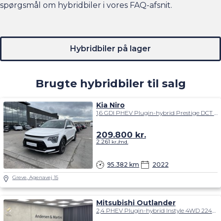
spørgsmål om hybridbiler i vores
FAQ-afsnit
.
Hybridbiler på lager
Brugte hybridbiler til salg
Kia Niro
1,6 GDI PHEV Plugin-hybrid Prestige DCT 183HK 5d 6g Aut.
209.800
kr.
2.261
kr./md.
95.382 km
2022
Greve, Agenavej 15
Mitsubishi Outlander
2,4 PHEV Plugin-hybrid Instyle 4WD 224HK 5d 6g Trinl. Gear