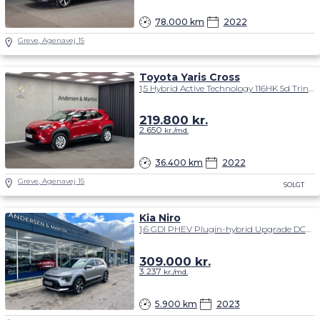
78.000 km
2022
Greve, Agenavej 15
Toyota Yaris Cross
1,5 Hybrid Active Technology 116HK 5d Trinl. Gear
219.800
kr.
2.650
kr./md.
36.400 km
2022
Greve, Agenavej 15
SOLGT
Kia Niro
1,6 GDI PHEV Plugin-hybrid Upgrade DCT 183HK 5d 6g Aut.
309.000
kr.
3.237
kr./md.
5.900 km
2023