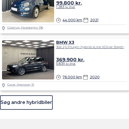
99.800
kr.
1.283
kr./md.
44.000 km
2021
Glostrup, Hovedvejen 196
BMW X3
30e 2,0 Plugin-hybrid xLine XDrive Steptronic 292HK 5d 8g Aut.
369.900
kr.
5.839
kr./md.
76.000 km
2020
Greve, Agenavej 15
Søg andre hybridbiler