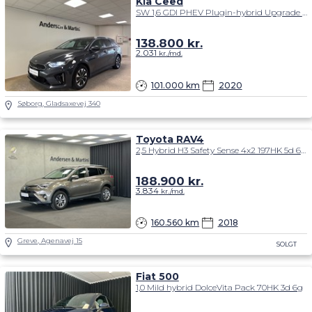
Kia Ceed
SW 1,6 GDI PHEV Plugin-hybrid Upgrade m/Plus DCT 141HK Stc 6g Aut.
138.800
kr.
2.031
kr./md.
101.000 km
2020
Søborg, Gladsaxevej 340
Toyota RAV4
2,5 Hybrid H3 Safety Sense 4x2 197HK 5d 6g Aut.
188.900
kr.
3.834
kr./md.
160.560 km
2018
Greve, Agenavej 15
SOLGT
Fiat 500
1,0 Mild hybrid DolceVita Pack 70HK 3d 6g