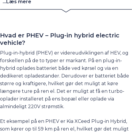
...Læs mere
hastigheder vil bilen som udgangspunkt ikke køre på
el. Du får størst glæde af hybridteknologien ved
bykørsel, hvor der er mange stop-start, og hvor
elmotoren får bilen til at køre længere på literen.
Hvad er PHEV – Plug-in hybrid electric
vehicle?
HEV-versionen af hybridbiler var grobunden for hele
udviklingen af hybridbiler, der har været på markedet i
Plug-in-hybrid (PHEV) er videreudviklingen af HEV, og
over 20 år. I takt med større fokus på miljøet er
forskellen på de to typer er markant. På en plug-in-
bilproducenterne begyndt at investere en masse
hybrid oplades batteriet både ved kørsel og via en
penge i hybridbiler med målet om at finde den bedst
dedikeret opladestander. Derudover er batteriet både
mulige teknologi. Dette er årsagen til den enorme
større og kraftigere, hvilket gør det muligt at køre
udvikling, der pt. udspiller sig på hybrid- og
længere ture på ren el. Det er muligt at få en turbo-
elbilmarkedet.
oplader installeret på ens bopæl eller oplade via
almindeligt 220V strømstik.
Et eksempel på en PHEV er Kia XCeed Plug-in Hybrid,
som kører op til 59 km på ren el, hvilket gør det muligt