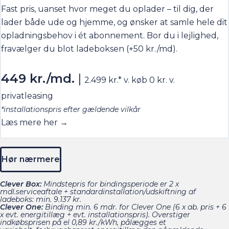
Fast pris, uanset hvor meget du oplader – til dig, der
lader både ude og hjemme, og ønsker at samle hele dit
opladningsbehov i ét abonnement. Bor du i lejlighed,
fravælger du blot ladeboksen (+50 kr./md).
449 kr./md.
|
2.499 kr.* v. køb 0 kr. v.
privatleasing
*installationspris efter gældende vilkår
Læs mere her →
Hør nærmere
Clever Box:
Mindstepris for
bindingsperiode er 2 x
mdl.serviceaftale + standardinstallation/udskiftning af
ladeboks: min. 9.137 kr.
Clever One:
Binding min. 6 mdr. for Clever One (6 x ab. pris + 6
x evt. energitillæg + evt. installationspris). Overstiger
indkøbsprisen på el 0,89 kr./kWh, pålægges et