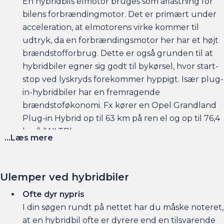
En hybridbils elmotor bruges som aflastning for
bilens forbrændingmotor. Det er primært under
acceleration, at elmotorens virke kommer til
udtryk, da en forbrændingsmotor her har et højt
brændstofforbrug. Dette er også grunden til at
hybridbiler egner sig godt til bykørsel, hvor start-
stop ved lyskryds forekommer hyppigt. Især plug-
in-hybridbiler har en fremragende
brændstoføkonomi. Fx kører en Opel
Grandland
Plug-in Hybrid op til 63 km på ren el og op til 76,4
km/l (WLTP).
...Læs mere
Klima- og miljøvenlig
Netop fordi (især plug-in) hybridbiler kører så
Ulemper ved hybridbiler
langt på literen, er bilerne også klimavenlige. Ved
Ofte dyr nypris
bykørsel vil elmotoren også oftest gøre arbejdet,
I din søgen rundt på nettet har du måske noteret,
hvilket mindsker den lokale forurening, og det
at en hybridbil ofte er dyrere end en tilsvarende
betyder, at en hybridbil er mere miljøvenlig. Det