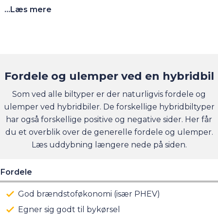
...Læs mere
En MHEV behøver ingen strømkilde og batteriet
oplader sig selv ved udkobling og bremsning. Denne
hybridtype vil i vid udstrækning opleves som en
almindelig benzin- og dieselbil.
Fordele og ulemper ved en hybridbil
Som ved alle biltyper er der naturligvis fordele og
ulemper ved hybridbiler. De forskellige hybridbiltyper
har også forskellige positive og negative sider. Her får
du et overblik over de generelle fordele og ulemper.
Læs uddybning længere nede på siden.
Fordele
God brændstoføkonomi (især PHEV)
Egner sig godt til bykørsel