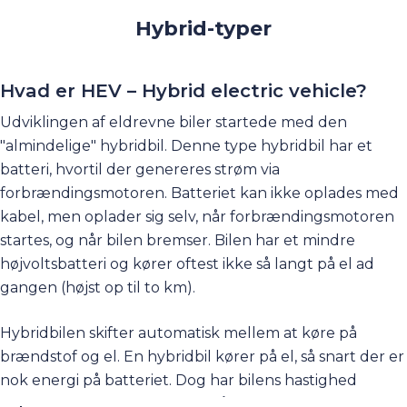
Hybrid-typer
Hvad er HEV – Hybrid electric vehicle?
Udviklingen af eldrevne biler startede med den
"almindelige" hybridbil. Denne type hybridbil har et
batteri, hvortil der genereres strøm via
forbrændingsmotoren. Batteriet kan ikke oplades med
kabel, men oplader sig selv, når forbrændingsmotoren
startes, og når bilen bremser. Bilen har et mindre
højvoltsbatteri og kører oftest ikke så langt på el ad
gangen (højst op til to km).
Hybridbilen skifter automatisk mellem at køre på
brændstof og el. En hybridbil kører på el, så snart der er
nok energi på batteriet. Dog har bilens hastighed
betydning for, om den kører på el eller benzin. Ved høje