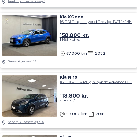
Taastrup, Husmandsvej 3
Kia XCeed
1,6 GDI Plugin-hybrid Prestige DCT 141HK 5d 6g Aut.
158.800
kr.
1.989
kr./md.
67.000 km
2022
Greve, Agenavej 15
Kia Niro
1,6 GDI PHEV Plugin-hybrid Advance DCT 141HK 5d 6g Aut.
118.800
kr.
2.572
kr./md.
93.000 km
2018
Søborg, Gladsaxevej 340