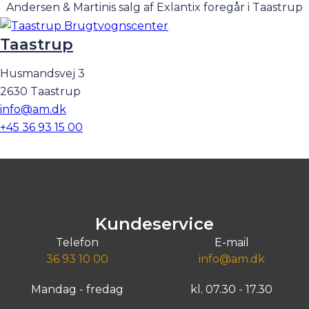
Andersen & Martinis salg af Exlantix foregår i Taastrup
150.000 km alt efter, hvad der kommer først).
Taastrup
Husmandsvej 3
2630 Taastrup
info@am.dk
+45 36 93 15 00
Kundeservice
Telefon
E-mail
36 93 10 00
info@am.dk
Mandag - fredag
kl. 07.30 - 17.30