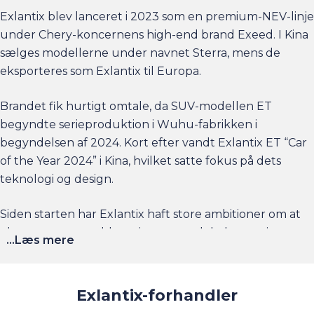
Exlantix blev lanceret i 2023 som en premium-NEV-linje
under Chery-koncernens high-end brand Exeed. I Kina
sælges modellerne under navnet Sterra, mens de
eksporteres som Exlantix til Europa.
Brandet fik hurtigt omtale, da SUV-modellen ET
begyndte serieproduktion i Wuhu-fabrikken i
begyndelsen af 2024. Kort efter vandt Exlantix ET “Car
of the Year 2024” i Kina, hvilket satte fokus på dets
teknologi og design.
Siden starten har Exlantix haft store ambitioner om at
eksportere og etablere sig som et globalt premium-
...Læs mere
elmærke – bl.a. gennem partnerskabet med Wismo
Group i Danmark og resten af Nordeuropa.
Exlantix-forhandler
Exlantix giver
7 års garanti
på alle deres biler (eller