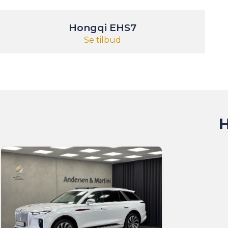
Hongqi EHS7
Se tilbud
H