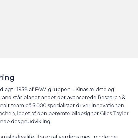
ring
agt i 1958 af FAW-gruppen – Kinas ældste og
brand står blandt andet det avancerede Research &
onalt team på 5.000 specialister driver innovationen
chen, ledet af den berømte bildesigner Giles Taylor
nde designudvikling.
isløs kvalitet fra en af verdens mest moderne