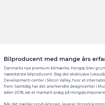
Bilproducent med mange års erfa
Danmarks nye premium-bilmærke, Hongqi, blev grundl
næststørste bilproducent. Bag det eksklusive luksus
Development-center i Silicon Valley, hvor et internati
frem. Samtidig har det anerkendte designcenter i Mün
siden 2018, sat et markant præg på Hongqis imponere
Når det gælder produktionen, leverer Hongqi komprom