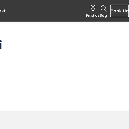
akt
Book tid
Find os
Søg
i