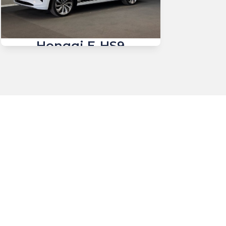
Hongqi E-HS9
EL Exclusive+ 4x4 551HK 5d Aut.
14.000 km
2024
El
Overvåg prisen.
Få automatisk besked, hvis
prisen ændrer sig.
Billån
5.609
kr./md.
549.800
Kontant
kr.
Greve, Agenavej 15
Se video