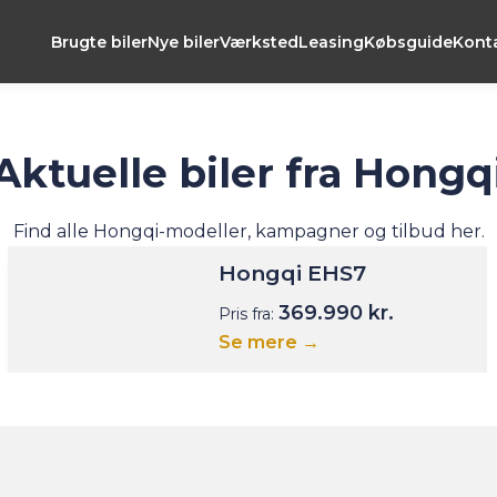
Brugte biler
Nye biler
Værksted
Leasing
Købsguide
Kont
Aktuelle biler fra Hongq
Find alle Hongqi-modeller, kampagner og tilbud her.
Hongqi EHS7
369.990 kr.
Pris fra:
Se mere →