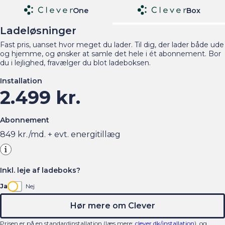
One
Box
Ladeløsninger
Fast pris, uanset hvor meget du lader. Til dig, der lader både ude
og hjemme, og ønsker at samle det hele i ét abonnement. Bor
du i lejlighed, fravælger du blot ladeboksen.
Installation
2.499 kr.
Abonnement
849
kr./md. + evt. energitillæg
Inkl. leje af ladeboks?
Ja
Nej
Hør mere om Clever
Prisen er på en standardinstallation (læs mere:
clever.dk/installation
), og