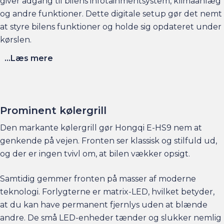
giver adgang til bilens infotainmentsystem, klimaanlæg
og andre funktioner. Dette digitale setup gør det nemt
at styre bilens funktioner og holde sig opdateret under
kørslen.
...Læs mere
Alt i alt er kabinen i Hongqi E-HS9 et vidnesbyrd om
mærkets engagement i at tilbyde en luksuriøs og
komfortabel køreoplevelse. Med sin opmærksomhed
på detaljer og brug af førsteklassesmaterialer og
Prominent kølergrill
avanceret teknologi er E-HS9 en bil, der sætter nye
Den markante kølergrill gør Hongqi E-HS9 nem at
standarder for, hvad en luksus-SUV kan være.
genkende på vejen. Fronten ser klassisk og stilfuld ud,
og der er ingen tvivl om, at bilen vækker opsigt.
Samtidig gemmer fronten på masser af moderne
teknologi. Forlygterne er matrix-LED, hvilket betyder,
at du kan have permanent fjernlys uden at blænde
andre. De små LED-enheder tænder og slukker nemlig