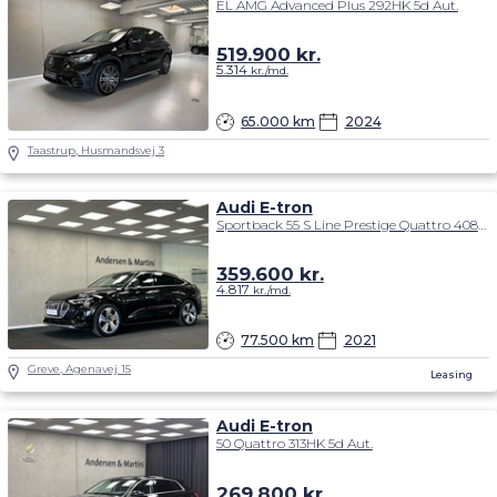
EL AMG Advanced Plus 292HK 5d Aut.
519.900
kr.
5.314
kr./md.
65.000 km
2024
Taastrup, Husmandsvej 3
Audi E-tron
Sportback 55 S Line Prestige Quattro 408HK 5d Trinl. Gear
359.600
kr.
4.817
kr./md.
77.500 km
2021
Greve, Agenavej 15
Leasing
Audi E-tron
50 Quattro 313HK 5d Aut.
269.800
kr.