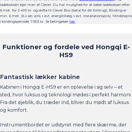
ladeboksen lejer man af Clever. Du har mulighed for at købe ladeboksen efter
6 mdr. for 2.499 kr. og skifte til Clever Box (betal for dit forbrug). Binding er
min. 6 mdr. (6 x ab.-pris + evt. energitillæg + evt. installationspris).
Mindstepris
i bindingsperiode:
7.593
kr.
Se betingelser
her
.
Funktioner og fordele ved Hongqi E-
HS9
Fantastisk lækker kabine
Kabinen i Hongqi E-HS9 er en oplevelse i sig selv – et
sted, hvor luksus og teknologi mødes i perfekt harmoni.
Fra det øjeblik, du træder ind, bliver du mødt af luksus
og komfort.
Instrumentbordet er udstyret med flere skærme, der