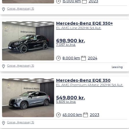
15.000 km
2023
Greve, Agenavej 15
Mercedes-Benz EQE 350+
EL AMG Line 292HK 5d Aut.
698.900
kr.
7.057
kr./md.
8.000 km
2024
Greve, Agenavej 15
Leasing
Mercedes-Benz EQE 350
EL AMG Premium 4Matic 292HK 5d Aut.
549.800
kr.
5.609
kr./md.
45.000 km
2023
Greve, Agenavej 15