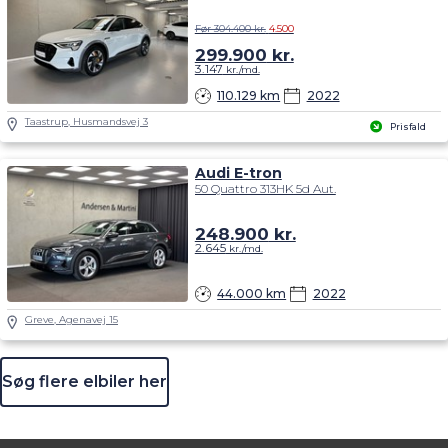
Før 304.400 kr.
4.500
299.900
kr.
3.147
kr./md.
110.129 km
2022
Taastrup, Husmandsvej 3
Prisfald
Audi E-tron
50 Quattro 313HK 5d Aut.
248.900
kr.
2.645
kr./md.
44.000 km
2022
Greve, Agenavej 15
Søg flere elbiler her