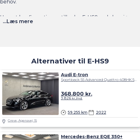
behov.
Uanset konfigurationen tilbyder E-HS9 en luksuriøs
...Læs mere
køreoplevelse med masser af plads til alle passagerer.
Oops... Failed to load content...
Alternativer til E-HS9
Audi E-tron
Sportback 55 Advanced Quattro 408HK 5d Aut.
368.800
kr.
3.826
kr./md.
59.255 km
2022
Greve, Agenavej 15
Mercedes-Benz EQE 350+