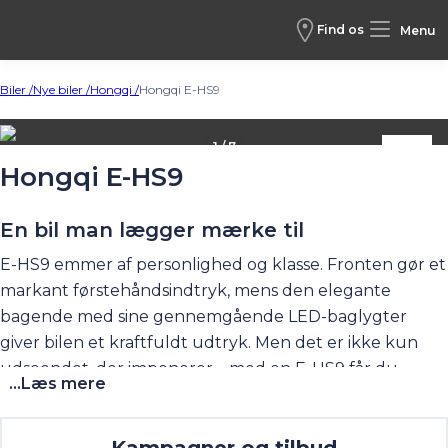
Find os
Menu
Biler /
Nye biler /
Hongqi /
Hongqi E-HS9
1 / 7
Hongqi E-HS9
En bil man lægger mærke til
E-HS9 emmer af personlighed og klasse. Fronten gør et
markant førstehåndsindtryk, mens den elegante
bagende med sine gennemgående LED-baglygter
giver bilen et kraftfuldt udtryk. Men det er ikke kun
udseendet, der imponerer – med en E-HS9 får du
...Læs mere
luksus og komfort i topklasse. Du får også alt, hvad du
kan drømme om i udstyrspakken. Bilens imponerende
Kampagner og tilbud
størrelse taler for sig selv og signalerer kompromisløs