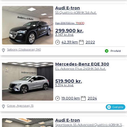
Audi E-tron
55 Quattro 408HK 5d Aut.
Før 319.700 kr.
19.800
299.900
kr.
3.147
kr./md.
42.311 km
2022
Søborg, Gladsaxevej 340
Prisfald
Mercedes-Benz EQE 300
EL Advance Plus 245HK 5d Aut.
519.900
kr.
5.314
kr./md.
19.000 km
2024
Greve, Agenavej 15
God pris
Audi E-tron
Sportback 55 Advanced Quattro 408HK 5d Aut.