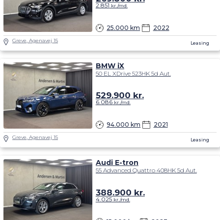
2.851
kr./md.
25.000 km
2022
Greve, Agenavej 15
Leasing
BMW iX
50 EL XDrive 523HK 5d Aut.
529.900
kr.
6.086
kr./md.
94.000 km
2021
Greve, Agenavej 15
Leasing
Audi E-tron
55 Advanced Quattro 408HK 5d Aut.
388.900
kr.
4.025
kr./md.