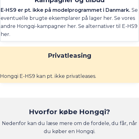
køreoplevelse. Med en WLTP-
rækkevidde
på op til 465
E-HS9 er pt. ikke på modelprogrammet i Danmark.
Se
km kan du køre langt på en enkelt opladning.
eventuelle brugte eksemplarer på lager
her
. Se vores
Lynopladning
fra 10 til 80% sker på ca. 30 minutter, så
andre Hongqi-kampagner
her
. Se alternativer til E-HS9
du er hurtigt videre. Du kan vælge mellem seks eller
her
.
syv sæder – og så kan E-HS9 trække op til 1.500 kg.
Privatleasing
Hongqi E-HS9 kan pt. ikke privatleases.
Hvorfor købe Hongqi?
Nedenfor kan du læse mere om de fordele, du får, når
du køber en Hongqi.