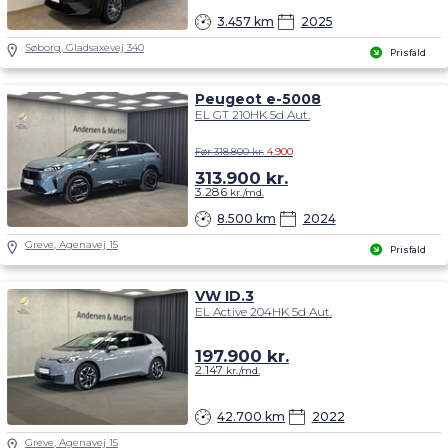
Søborg, Gladsaxevej 340
Prisfald
Peugeot e-5008
EL GT 210HK 5d Aut.
Før 318.800 kr.
4.900
313.900
kr.
3.286
kr./md.
8.500 km
2024
Greve, Agenavej 15
Prisfald
VW ID.3
EL Active 204HK 5d Aut.
197.900
kr.
2.147
kr./md.
42.700 km
2022
Greve, Agenavej 15