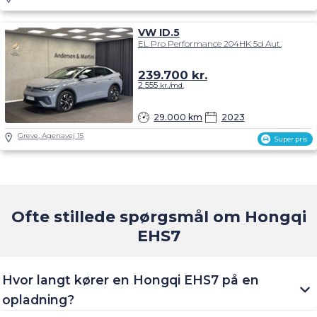
VW ID.5
EL Pro Performance 204HK 5d Aut.
239.700
kr.
2.555
kr./md.
29.000 km
2023
Greve, Agenavej 15
Super pris
Ofte stillede spørgsmål om Hongqi
EHS7
Hvor langt kører en Hongqi EHS7 på en
opladning?
Må en Hongqi EHS7 få anhængertræk på?