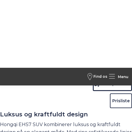
Find os
Menu
Biler /
Nye biler /
Hongqi /
Hongqi EHS7
1 / 7
Hongqi EHS7
369.990 kr.
Fra
Book prøvetur
Prisliste
Luksus og kraftfuldt design
Hongqi EHS7 SUV kombinerer luksus og kraftfuldt
design på en elegant måde. Med sine sofistikerede linjer
og markante detaljer skaber den en perfekt balance