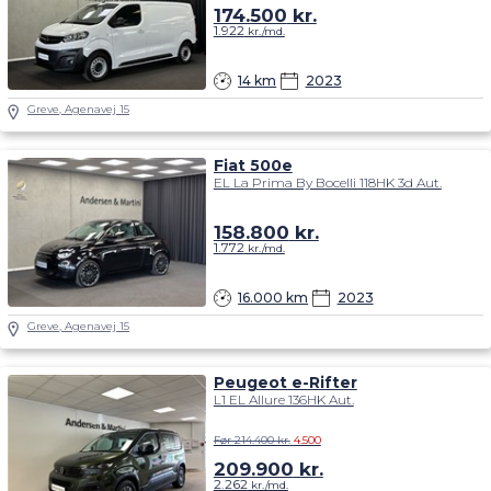
14 km
2023
Greve, Agenavej 15
Fiat 500e
EL La Prima By Bocelli 118HK 3d Aut.
158.800
kr.
1.772
kr./md.
16.000 km
2023
Greve, Agenavej 15
Peugeot e-Rifter
L1 EL Allure 136HK Aut.
Før 214.400 kr.
4.500
209.900
kr.
2.262
kr./md.
3.457 km
2025