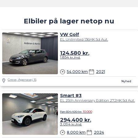
Elbiler på lager netop nu
VW Golf
EL Unlimited 136HK 5d Aut.
124.580
kr.
1.854
kr./md.
54.000 km
2021
Greve, Agenavej 15
Nyhed
Smart #3
EL 25th Anniversary Edition 272HK 5d Aut.
Før 304.400 kr.
10.000
294.400
kr.
3.094
kr./md.
8.000 km
2024
Taastrup, Husmandsvej 3
Prisfald