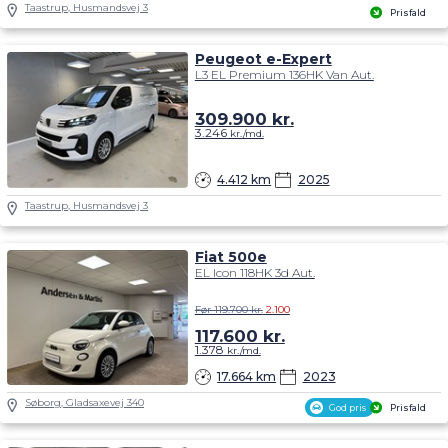
Peugeot e-Expert
L3 EL Premium 136HK Van Aut.
309.900
kr.
3.246
kr./md.
4.412 km
2025
Taastrup, Husmandsvej 3
Fiat 500e
EL Icon 118HK 3d Aut.
Før 119.700 kr.
2.100
117.600
kr.
1.378
kr./md.
17.664 km
2023
Søborg, Gladsaxevej 340
God pris
Prisfald
Smart Fortwo
EL 82HK 2d Aut.