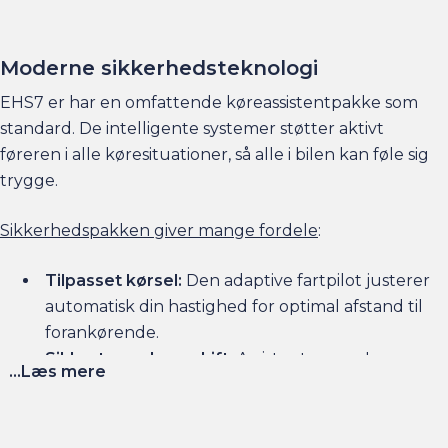
Moderne sikkerhedsteknologi
EHS7 er har en omfattende køreassistentpakke som
standard. De intelligente systemer støtter aktivt
føreren i alle køresituationer, så alle i bilen kan føle sig
trygge.
Sikkerhedspakken giver mange fordele
:
Tilpasset kørsel:
Den adaptive fartpilot justerer
automatisk din hastighed for optimal afstand til
forankørende.
Sikkert vognbaneskift:
Assistenter som Lane
...Læs mere
Change Assist og Blind Spot Detection sikrer
trygge vognbaneskift.
Overblik i trafikken:
Front and Rear Cross Traffic
Alert advarer om krydsende trafik.