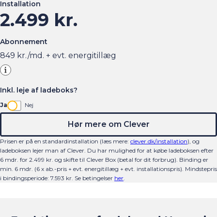
2.499 kr.
Abonnement
849
kr./md. + evt. energitillæg
Inkl. leje af ladeboks?
Ja
Nej
Hør mere om Clever
Prisen er på en standardinstallation (læs mere:
clever.dk/installation
), og
ladeboksen lejer man af Clever. Du har mulighed for at købe ladeboksen efter
6 mdr. for 2.499 kr. og skifte til Clever Box (betal for dit forbrug). Binding er
min. 6 mdr. (6 x ab.-pris + evt. energitillæg + evt. installationspris).
Mindstepris
i bindingsperiode:
7.593
kr.
Se betingelser
her
.
Funktioner og fordele ved Hongqi