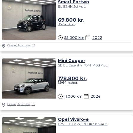
69.800
kr.
957
kr./md.
55.000 km
2022
Greve, Agenavej 15
Mini Cooper
SE EL Essential 184HK 3d Aut.
178.800
kr.
1.964
kr./md.
11.000 km
2024
Greve, Agenavej 15
Opel Vivaro-e
L2V1 EL Enjoy 136HK Van Aut.
174.500
kr.
1.922
kr./md.