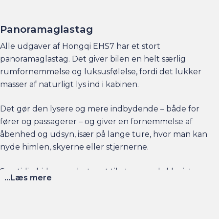
Intelligent vejledning:
Skiltegenkendelse og
Panoramaglastag
Intelligent Speed Assistance holder dig opdateret
om fartgrænser.
Alle udgaver af Hongqi EHS7 har et stort
Tryg styring:
Lane Keep Assist og Emergency
panoramaglastag. Det giver bilen en helt særlig
Steering Assist giver ekstra støtte på alle vejtyper.
rumfornemmelse og luksusfølelse, fordi det lukker
masser af naturligt lys ind i kabinen.
Det gør den lysere og mere indbydende – både for
fører og passagerer – og giver en fornemmelse af
åbenhed og udsyn, især på lange ture, hvor man kan
nyde himlen, skyerne eller stjernerne.
Samtidig bidrager glastaget til et mere eksklusivt og
...Læs mere
moderne udtryk, som mange forbinder med
premiumbiler.