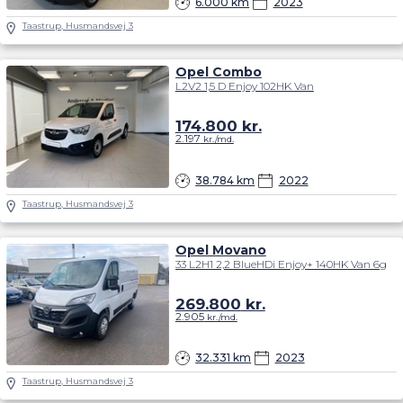
6.000 km
2023
Taastrup, Husmandsvej 3
Opel Combo
L2V2 1,5 D Enjoy 102HK Van
174.800
kr.
2.197
kr./md.
38.784 km
2022
Taastrup, Husmandsvej 3
Opel Movano
33 L2H1 2,2 BlueHDi Enjoy+ 140HK Van 6g
269.800
kr.
2.905
kr./md.
32.331 km
2023
Taastrup, Husmandsvej 3