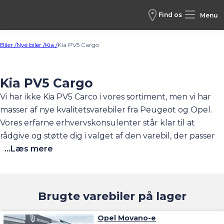
Find os
Menu
Biler /
Nye biler /
Kia /
Kia PV5 Cargo
Kia PV5 Cargo
Vi har ikke Kia PV5 Carco i vores sortiment, men vi har
masser af nye kvalitetsvarebiler fra
Peugeot
og
Opel
.
Vores erfarne erhvervskonsulenter står klar til at
rådgive og støtte dig i valget af den varebil, der passer
præcist til din virksomheds behov. Uanset om du driver
...Læs mere
en mindre håndværksforretning med én bil eller en
større virksomhed med brug for en hel bilflåde, kan vi
hjælpe. Du får altid en professionel og personlig
Brugte varebiler på lager
vejledning gennem hele forløbet. Vi har også brugte
varevogne på lager. Se nedenfor.
Opel Movano-e