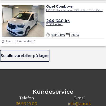
Opel Combo-e
L2V1 EL Innovation+ 136HK Van Trinl. Gear
244.640
kr.
2.603
kr./md.
9.852 km
2023
Taastrup, Husmandsvej 3
Se alle varebiler på lager
Kundeservice
Telefon
E-mail
36 93 10 00
info@am.dk