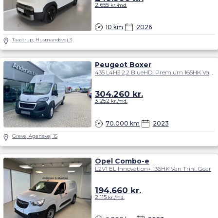
2.655
kr./md.
10 km
2026
Taastrup, Husmandsvej 3
Peugeot Boxer
435 L4H3 2,2 BlueHDi Premium 165HK Van 6g
304.260
kr.
3.252
kr./md.
70.000 km
2023
Greve, Agenavej 15
Opel Combo-e
L2V1 EL Innovation+ 136HK Van Trinl. Gear
194.660
kr.
2.115
kr./md.