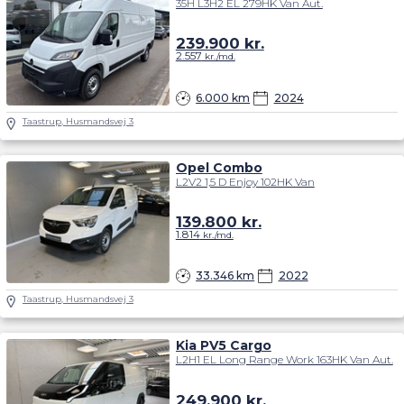
35H L3H2 EL 279HK Van Aut.
239.900
kr.
2.557
kr./md.
6.000 km
2024
Taastrup, Husmandsvej 3
Opel Combo
L2V2 1,5 D Enjoy 102HK Van
139.800
kr.
1.814
kr./md.
33.346 km
2022
Taastrup, Husmandsvej 3
Kia PV5 Cargo
L2H1 EL Long Range Work 163HK Van Aut.
249.900
kr.