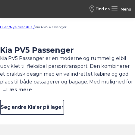
Find os
Menu
Biler /
Nye biler /
Kia /
Kia PV5 Passenger
Kia PV5 Passenger
Kia PV5 Passenger er en moderne og rummelig elbil
udviklet til fleksibel persontransport. Den kombinerer
et praktisk design med en velindrettet kabine og god
plads til både passagerer og bagage. Med mulighed for
forskellige batteristørrelser tilbyder den solid
...Læs mere
rækkevidde, mens hurtigopladning gør den velegnet til
både hverdagsbrug og længere ture. Lav
Søg andre Kia'er på lager
indstigningshøjde og mange komfortfunktioner gør
den let tilgængelig for alle, og den kan fås med et
bredt udvalg af moderne sikkerheds- og