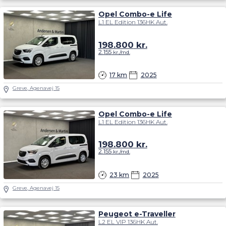
Opel Combo-e Life
L1 EL Edition 136HK Aut.
198.800
kr.
2.155
kr./md.
17 km
2025
Greve, Agenavej 15
Opel Combo-e Life
L1 EL Edition 136HK Aut.
198.800
kr.
2.155
kr./md.
23 km
2025
Greve, Agenavej 15
Peugeot e-Traveller
L2 EL VIP 136HK Aut.