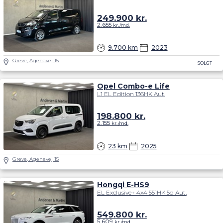
249.900
kr.
2.655
kr./md.
9.700 km
2023
Greve, Agenavej 15
SOLGT
Opel Combo-e Life
L1 EL Edition 136HK Aut.
198.800
kr.
2.155
kr./md.
23 km
2025
Greve, Agenavej 15
Hongqi E-HS9
EL Exclusive+ 4x4 551HK 5d Aut.
549.800
kr.
5.609
kr./md.