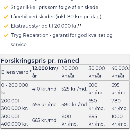
Stiger ikke i pris som følge af en skade
Lånebil ved skader (inkl. 80 km pr. dag)
Ekstraudstyr op til 20.000 kr.**
Tryg Reparation - garanti for god kvalitet og
service
Forsikringspris pr. måned
12.000 km/
20.000
30.000
40.000.
Bilens værdi*
år
km/år
km/år
km/år
0 - 200.000
600
695
410 kr./md.
525 kr./md.
kr.
kr./md.
kr./md.
200.001 -
650
780
455 kr./md.
580 kr./md.
300.000 kr.
kr./md.
kr./md.
300.001 -
800
895
1000
665 kr./md.
400.000 kr.
kr./md.
kr./md.
kr./md.