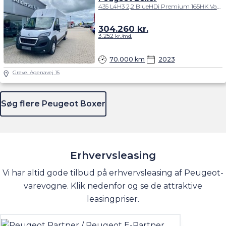
435 L4H3 2,2 BlueHDi Premium 165HK Van 6g
304.260
kr.
3.252
kr./md.
70.000 km
2023
Greve, Agenavej 15
Søg flere Peugeot Boxer
Erhvervsleasing
Vi har altid gode tilbud på erhvervsleasing af Peugeot-
varevogne. Klik nedenfor og se de attraktive
leasingpriser.