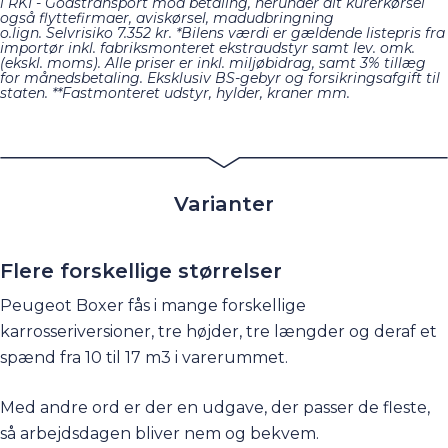
i RKI - Godstransport mod betaling, herunder alt kurerkørsel
også flyttefirmaer, aviskørsel, madudbringning
o.lign. Selvrisiko 7.352 kr. *Bilens værdi er gældende listepris fra
importør inkl. fabriksmonteret ekstraudstyr samt lev. omk.
(ekskl. moms). Alle priser er inkl. miljøbidrag, samt 3% tillæg
for månedsbetaling. Eksklusiv BS-gebyr og forsikringsafgift til
staten.
**Fastmonteret udstyr, hylder, kraner mm.
Varianter
Flere forskellige størrelser
Peugeot Boxer fås i mange forskellige
karrosseriversioner, tre højder, tre længder og deraf et
spænd fra 10 til 17 m3 i varerummet.
Med andre ord er der en udgave, der passer de fleste,
så arbejdsdagen bliver nem og bekvem.