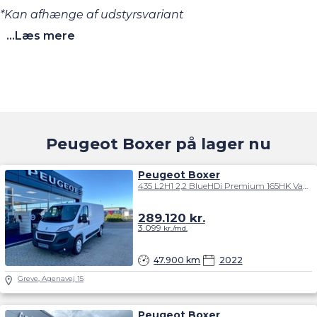
*Kan afhænge af udstyrsvariant
...Læs mere
Peugeot Boxer på lager nu
Peugeot Boxer
435 L2H1 2,2 BlueHDi Premium 165HK Van 6g
289.120
kr.
3.099
kr./md.
47.900 km
2022
Greve, Agenavej 15
Peugeot Boxer