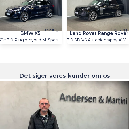
Leasing
Leasing
BMW X5
Land Rover Range Rover
50e 3,0 Plugin-hybrid M-Sport XDrive Steptronic 489HK 5d 8g Aut.
3,0 SD V6 Autobiography AWD 275HK 5d 8g Aut.
75.000
2023
Hybrid
128.000
2018
Die
km
km
Billån
9.936
Billån
16.774
kr./md.
kr./md.
999.900
kr.
859.900
kr
Kontant
Kontant
Det siger vores kunder om os
Greve, Agenavej 15
Greve, Agenavej 15