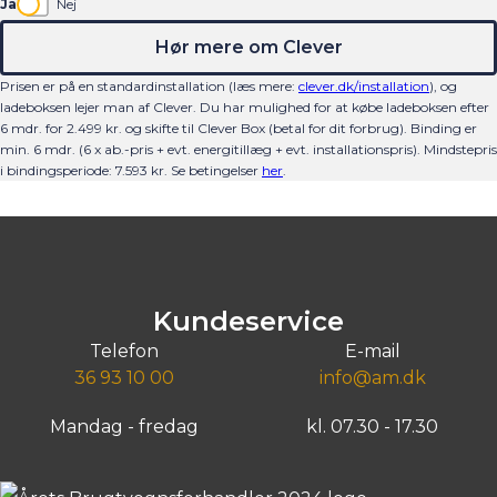
Ja
Nej
Hør mere om Clever
Prisen er på en standardinstallation (læs mere:
clever.dk/installation
), og
ladeboksen lejer man af Clever. Du har mulighed for at købe ladeboksen efter
6 mdr. for 2.499 kr. og skifte til Clever Box (betal for dit forbrug). Binding er
min. 6 mdr. (6 x ab.-pris + evt. energitillæg + evt. installationspris).
Mindstepris
i bindingsperiode:
7.593
kr.
Se betingelser
her
.
Kundeservice
Telefon
E-mail
36 93 10 00
info@am.dk
Mandag - fredag
kl. 07.30 - 17.30