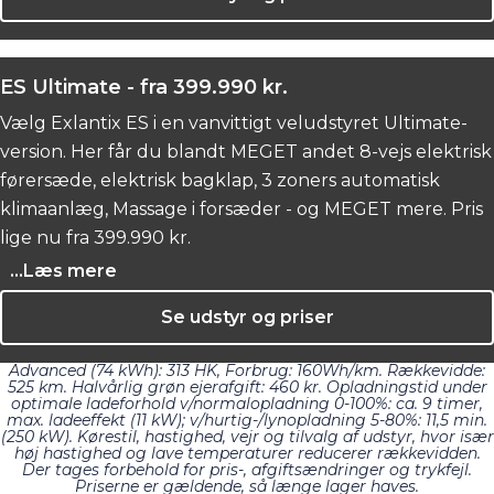
ES Ultimate - fra 399.990 kr.
Vælg Exlantix ES i en vanvittigt veludstyret Ultimate-
version. Her får du blandt MEGET andet 8-vejs elektrisk
førersæde, elektrisk bagklap, 3 zoners automatisk
klimaanlæg, Massage i forsæder - og MEGET mere. Pris
lige nu fra 399.990 kr.
...Læs mere
Se udstyr og priser
Advanced (74 kWh): 313 HK, Forbrug: 160
Wh/km. Rækkevidde:
525 km. Halvårlig grøn ejerafgift: 460 kr. Opladningstid under
optimale ladeforhold v/normalopladning 0-100%: ca. 9 timer,
max. ladeeffekt (11 kW); v/hurtig-/lynopladning 5-80%: 11,5 min.
(250 kW). Kørestil, hastighed, vejr og tilvalg af udstyr, hvor især
høj hastighed og lave temperaturer reducerer rækkevidden.
Der tages forbehold for pris-, afgiftsændringer og trykfejl.
Priserne er gældende, så længe lager haves.